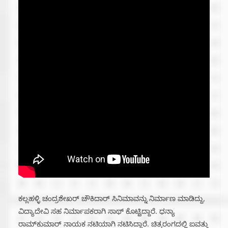
ಕಲ್ಲಹಳ್ಳಿ ಚಂದ್ರಶೇಖರ್ ಚೌಕಿದಾರ್ ಸಿನಿಮಾವನ್ನು ನಿರ್ಮಾಣ ಮಾಡಿದ್ದು,
ವಿದ್ಯಾದೇವಿ ಸಹ ನಿರ್ಮಾಪಕರಾಗಿ ಸಾಥ್ ಕೊಟ್ಟಿದ್ದಾರೆ. ಧನ್ಯಾ
ರಾಮ್‌ಕುಮಾರ್ ನಾಯಕ ನಟಿಯಾಗಿ ನಟಿಸಿದ್ದಾರೆ. ಚಿತ್ರರಂಗದಲ್ಲಿ ಐವತ್ತು