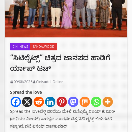
CINI NEWS
SANDALWOOD
“ಸಿಟಿಲೈಟ್ಸ್‌” ಚಿತ್ರದ ಜಾನಪದ ಹಾಡಿಗೆ
ರ್ಯಾಪ್‌ ಟಚ್‌
09/08/2026
Cinisuddi Online
Spread the love
Spread the loveಬೆಳ್ಳಿ ಪರದೆಯ ಮೇಲೆ ಮತ್ತೊಮ್ಮೆ ವಿಜಯ್ ಕುಮಾರ್
(ದುನಿಯಾ ವಿಜಯ್) ಸಾರಥ್ಯದ ಮೂರನೇ ಚಿತ್ರ ‘ಸಿಟಿ ಲೈಟ್ಸ್’ ಬಿಡುಗಡೆಗೆ
ಸಜ್ಜಾಗಿದೆ. ನಟ ವಿನಯ್ ರಾಜ್‌ಕುಮಾರ್