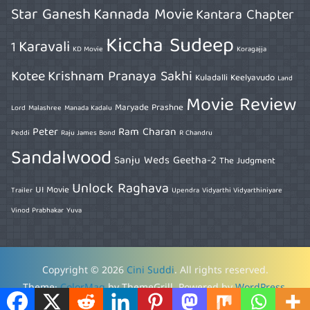
Star Ganesh
Kannada Movie
Kantara Chapter
Kiccha Sudeep
Karavali
1
KD Movie
Koragajja
Kotee
Krishnam Pranaya Sakhi
Kuladalli Keelyavudo
Land
Movie Review
Maryade Prashne
Lord
Malashree
Manada Kadalu
Peter
Ram Charan
Peddi
Raju James Bond
R Chandru
Sandalwood
Sanju Weds Geetha-2
The Judgment
Unlock Raghava
UI Movie
Trailer
Upendra
Vidyarthi Vidyarthiniyare
Vinod Prabhakar
Yuva
Copyright © 2026
Cini Suddi
. All rights reserved.
Theme:
ColorMag
by ThemeGrill. Powered by
WordPress
.