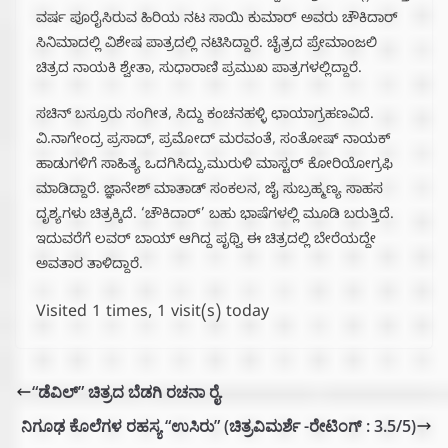
ವರ್ಷ ಪೂರೈಸಿರುವ ಹಿರಿಯ ನಟ ಸಾಯಿ ಕುಮಾರ್ ಅವರು ಚೌಕಿದಾರ್
ಸಿನಿಮಾದಲ್ಲಿ ವಿಶೇಷ ಪಾತ್ರದಲ್ಲಿ ನಟಿಸಿದ್ದಾರೆ. ಚೈತ್ರದ ಪ್ರೇಮಾಂಜಲಿ
ಚಿತ್ರದ ನಾಯಕಿ ಶ್ವೇತಾ, ಸುಧಾರಾಣಿ ಪ್ರಮುಖ ಪಾತ್ರಗಳಲ್ಲಿದ್ದಾರೆ.
ಸಚಿನ್ ಬಸ್ರೂರು ಸಂಗೀತ, ಸಿದ್ದು ಕಂಚನಹಳ್ಳಿ ಛಾಯಾಗ್ರಹಣವಿದೆ.
ವಿ.ನಾಗೇಂದ್ರ ಪ್ರಸಾದ್, ಪ್ರಮೋದ್ ಮರವಂತೆ, ಸಂತೋಷ್ ನಾಯಕ್
ಹಾಡುಗಳಿಗೆ ಸಾಹಿತ್ಯ ಒದಗಿಸಿದ್ದು,ಮುರುಳಿ ಮಾಸ್ಟರ್ ಕೋರಿಯೋಗ್ರಫಿ
ಮಾಡಿದ್ದಾರೆ. ಜ್ಞಾನೇಶ್ ಮಾತಾಡ್ ಸಂಕಲನ, ಜೈ ಸುಬ್ರಹ್ಮಣ್ಯ ಸಾಹಸ
ದೃಶ್ಯಗಳು ಚಿತ್ರಕ್ಕಿದೆ. ‘ಚೌಕಿದಾರ್’ ಬಹು ಭಾಷೆಗಳಲ್ಲಿ ಮೂಡಿ ಬರುತ್ತಿದೆ.
ಇದುವರೆಗೆ ಲವರ್ ಬಾಯ್ ಆಗಿದ್ದ ಪೃಥ್ವಿ ಈ ಚಿತ್ರದಲ್ಲಿ ಬೇರೆಯದ್ದೇ
ಅವತಾರ ತಾಳಿದ್ದಾರೆ‌.
Visited 1 times, 1 visit(s) today
“ಡೆವಿಲ್” ಚಿತ್ರದ ಬೆಡಗಿ ರಚನಾ ರೈ.
ನಿಗೂಢ ಕೊಲೆಗಳ ರಹಸ್ಯ “ಉಸಿರು” (ಚಿತ್ರವಿಮರ್ಶೆ -ರೇಟಿಂಗ್ : 3.5/5)