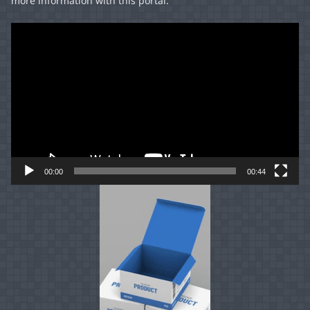
more information with this portal.
Video
Player
00:00
00:44