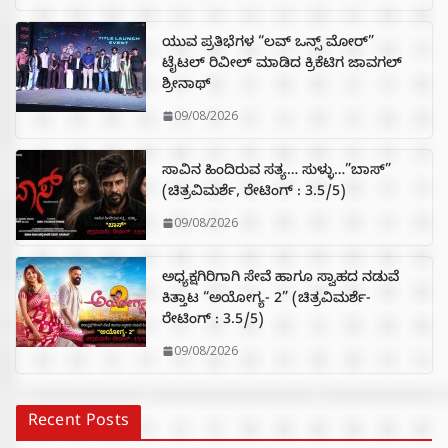
ಯುವ ಪ್ರತಿಭೆಗಳ “ಲವ್ ಒನ್ಸ್ ಮೋರ್”
ಟೈಟಲ್ ರಿವೀಲ್ ಮಾಡಿದ ಕ್ರಿಕೆಟಿಗ ಜಾವಗಲ್
ಶ್ರೀನಾಥ್
09/08/2026
ಸಾವಿನ ಹಿಂದಿರುವ ಸತ್ಯ… ಸುಳ್ಳು…”ಬಾಸ್”
(ಚಿತ್ರವಿಮರ್ಶೆ, ರೇಟಿಂಗ್ : 3.5/5)
09/08/2026
ಅಧ್ಯಕ್ಷಗಿರಿಗಾಗಿ ಸೇವೆ ಹಾಗೂ ಸ್ವಾಹದ ನಡುವೆ
ಕಿತ್ತಾಟ “ಅಯೋಗ್ಯ- 2” (ಚಿತ್ರವಿಮರ್ಶೆ-
ರೇಟಿಂಗ್ : 3.5/5)
09/08/2026
Recent Posts