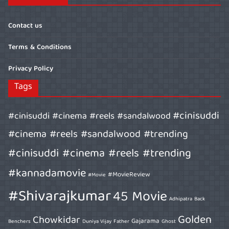
Contact us
Terms & Conditions
Privacy Policy
Tags
#cinisuddi
#cinisuddi #cinema #reels #sandalwood
#cinema #reels #sandalwood #trending
#cinisuddi #cinema #reels #trending
#kannadamovie
#MovieReview
#Movie
#Shivarajkumar
45 Movie
Adhipatra
Back
Golden
Chowkidar
Gajarama
Benchers
Duniya Vijay
Father
Ghost