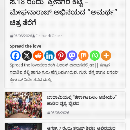
ಸೆ.18 ರಂದು ಶ್ರೀನಗರ ಕಿಟ್ಟಿ –
ಮೇಘನಾರಾಜ್ ಅಭಿನಯದ “ಅಮರ್ಥ”
ಚಿತ್ರ ತೆರೆಗೆ
05/08/2026
Cinisuddi Online
Spread the love
Spread the loveಪಂಚರಂಗಿ ಫಿಲಂಸ್ ಲಾಂಛನದಲ್ಲಿ ಡಾ|| ಕನ್ಯಾನ
ಸದಾಶಿವ ಶೆಟ್ಟಿ ಹಾಗೂ ಗುರು ಹೆಗ್ಡೆ ನಿರ್ಮಸಿರುವ, ಗುರು ಹೆಗ್ಡೆ ಹಾಗೂ ವಿನಯ್
ಪ್ರೀತಮ್ ನಿರ್ದೇಶನದ ಮತ್ತು
ಬಾದಾಮಿಯಲ್ಲಿ “ಕರ್ಣಾಟಬಲಂ ಅಜೇಯಂ”
ಹಾಡಿದ ದೃಶ್ಯ ವೈಭವ
05/08/2026
ಆಗಸ್ಟ್ 7 ರಂದು ತನುಷ್ ಶಿವಣ್ಣ ಅಭಿನಯದ