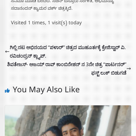
ಸಿನಿಮಾ ಮೂಡಿ ಬಂದಿದೆ. ಸಚಿನ್ ಬಸ್ರೂರು ಸಂಗೀತ, ಅಭಿಮನ್ಯೂ
ಸದಾನಂದನ್ ಕ್ಯಾಮರ ವರ್ಕ್ ಚಿತ್ರಕ್ಕಿದೆ.
Visited 1 times, 1 visit(s) today
ಗಿಲ್ಲಿ ನಟ ಅಭಿನಯದ “ಪಳಾರ್” ಚಿತ್ರದ ಮುಹೂರ್ತಕ್ಕೆ ಕ್ರೇಜಿಸ್ಟಾರ್ ವಿ.
ರವಿಚಂದ್ರನ್ ಕ್ಲ್ಯಾಪ್.
ಶಿವತೇಜಸ್- ಅಜಯ್ ರಾವ್ ಕಾಂಬಿನೇಶನ್ ನ 3ನೇ ಚಿತ್ರ “ಪಾರ್ಟನರ್”
ಫಸ್ಟ್ ಲುಕ್ ಬಿಡುಗಡೆ
You May Also Like