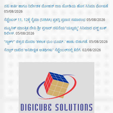
ನಟ ಕಾರ್ತಿ ಹಾಗೂ ನಿರ್ದೇಶಕ ಮೋಹನ್ ರಾಜ ಜೋಡಿಯ ಹೊಸ ಸಿನಿಮಾ ಘೋಷಣೆ
05/08/2026
ಸೆಪ್ಟೆಂಬರ್ 11, 12ಕ್ಕೆ ಸೈಮಾ (SIIMA) ಪ್ರಶಸ್ತಿ ಪ್ರದಾನ ಸಮಾರಂಭ
05/08/2026
ಮ್ಯೂಸಿಕ್‌ ಮಾಂತ್ರಿಕ ದೇವಿ ಶ್ರೀ ಪ್ರಸಾದ್ ನಟನೆಯ”ಯಲ್ಲಮ್ಮ” ಸಿನಿಮಾದ ಫಸ್ಟ್‌ ಲುಕ್‌
ರಿಲೀಸ್.
05/08/2026
“ಸ್ಪಾರ್ಕ್” ಚಿತ್ರದ ಮೊದಲ‌ ‘ಶಕಲಕ ಭುಂ‌ ಭೂಮ್..’ ಹಾಡು ಬಿಡುಗಡೆ.
05/08/2026
ಸೆನ್ಸಾರ್ ದಾಟಿದ ‘ಅನಿರೀಕ್ಷಿತ ಅತಿಥಿಗಳು” ಸೆಪ್ಟೆಂಬರ್‌ನಲ್ಲಿ ತೆರೆಗೆ.
02/08/2026