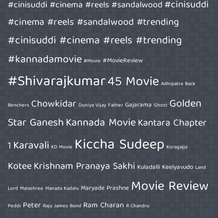
#cinisuddi
#cinisuddi #cinema #reels #sandalwood
#cinema #reels #sandalwood #trending
#cinisuddi #cinema #reels #trending
#kannadamovie
#MovieReview
#Movie
#Shivarajkumar
45 Movie
Adhipatra
Back
Golden
Chowkidar
Gajarama
Benchers
Duniya Vijay
Father
Ghost
Star Ganesh
Kannada Movie
Kantara Chapter
Kiccha Sudeep
Karavali
1
KD Movie
Koragajja
Kotee
Krishnam Pranaya Sakhi
Kuladalli Keelyavudo
Land
Movie Review
Maryade Prashne
Lord
Malashree
Manada Kadalu
Peter
Ram Charan
Peddi
Raju James Bond
R Chandru