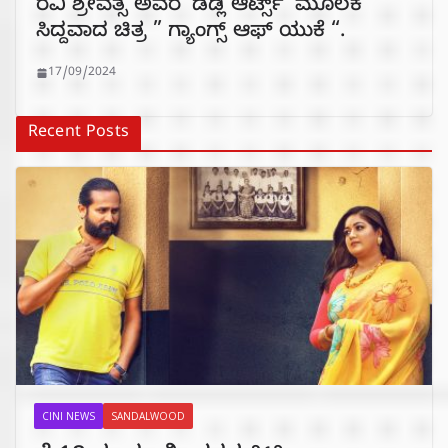
ರವಿ ಶ್ರೀವತ್ಸ ಅವರ ‘ಡೆಡ್ಲಿ ಆರ್ಟ್ಸ್’ ಮೂಲಕ
ಸಿದ್ದವಾದ ಚಿತ್ರ ” ಗ್ಯಾಂಗ್ಸ್ ಆಫ್ ಯುಕೆ “.
17/09/2024
Recent Posts
CINI NEWS
SANDALWOOD