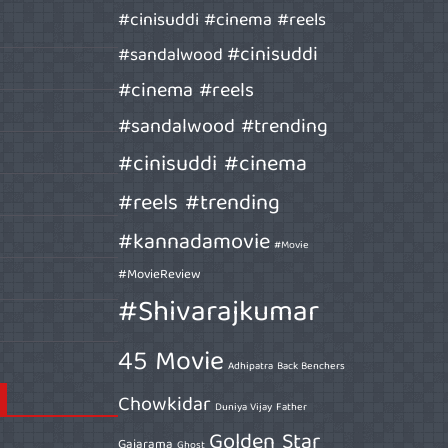
#cinisuddi #cinema #reels
#cinisuddi
#sandalwood
#cinema #reels
#sandalwood #trending
#cinisuddi #cinema
#reels #trending
#kannadamovie
#Movie
#MovieReview
#Shivarajkumar
45 Movie
Adhipatra
Back Benchers
Chowkidar
Duniya Vijay
Father
Golden Star
Gajarama
Ghost