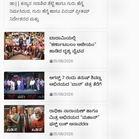
ಡಾ|| ಕನ್ಯಾನ ಸದಾಶಿವ ಶೆಟ್ಟಿ ಹಾಗೂ ಗುರು ಹೆಗ್ಡೆ
ನಿರ್ಮಸಿರುವ, ಗುರು ಹೆಗ್ಡೆ ಹಾಗೂ ವಿನಯ್ ಪ್ರೀತಮ್
ನಿರ್ದೇಶನದ ಮತ್ತು
ಬಾದಾಮಿಯಲ್ಲಿ
“ಕರ್ಣಾಟಬಲಂ ಅಜೇಯಂ”
ಹಾಡಿದ ದೃಶ್ಯ ವೈಭವ
05/08/2026
ಆಗಸ್ಟ್ 7 ರಂದು ತನುಷ್ ಶಿವಣ್ಣ
ಅಭಿನಯದ ‘ಬಾಸ್’ ಚಿತ್ರ ತೆರೆಗೆ
05/08/2026
ರಾಧಿಕಾ ನಾರಾಯಣ್ ಹಾಗೂ
ಮಿತ್ರ ಅಭಿನಯದ “ಮಹಾನ್”
ಫಸ್ಟ್ ಲುಕ್ ಅನಾವರಣ
05/08/2026