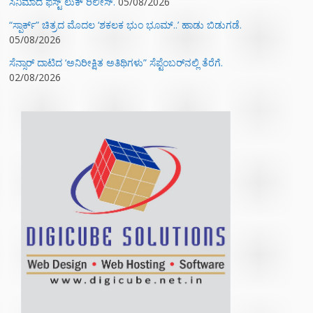
ಸಿನಿಮಾದ ಫಸ್ಟ್‌ ಲುಕ್‌ ರಿಲೀಸ್.
05/08/2026
“ಸ್ಪಾರ್ಕ್” ಚಿತ್ರದ ಮೊದಲ‌ ‘ಶಕಲಕ ಭುಂ‌ ಭೂಮ್..’ ಹಾಡು ಬಿಡುಗಡೆ.
05/08/2026
ಸೆನ್ಸಾರ್ ದಾಟಿದ ‘ಅನಿರೀಕ್ಷಿತ ಅತಿಥಿಗಳು” ಸೆಪ್ಟೆಂಬರ್‌ನಲ್ಲಿ ತೆರೆಗೆ.
02/08/2026