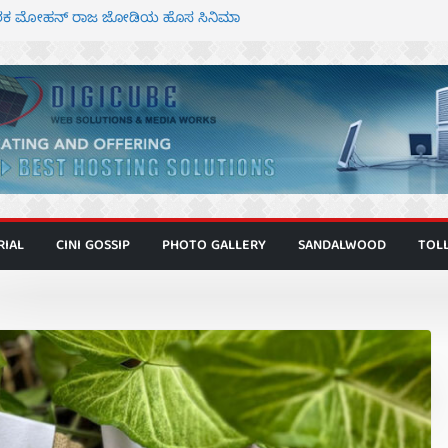
 ಮಿತ್ರ ಅಭಿನಯದ “ಮಹಾನ್” ಫಸ್ಟ್ ಲುಕ್
್ದೇಶಕ ಮೋಹನ್ ರಾಜ ಜೋಡಿಯ ಹೊಸ ಸಿನಿಮಾ
ಿಟ್ಟಿ – ಮೇಘನಾರಾಜ್ ಅಭಿನಯದ “ಅಮರ್ಥ” ಚಿತ್ರ
ಟಬಲಂ ಅಜೇಯಂ” ಹಾಡಿದ ದೃಶ್ಯ ವೈಭವ
ವಣ್ಣ ಅಭಿನಯದ ‘ಬಾಸ್’ ಚಿತ್ರ ತೆರೆಗೆ
RIAL
CINI GOSSIP
PHOTO GALLERY
SANDALWOOD
TOL