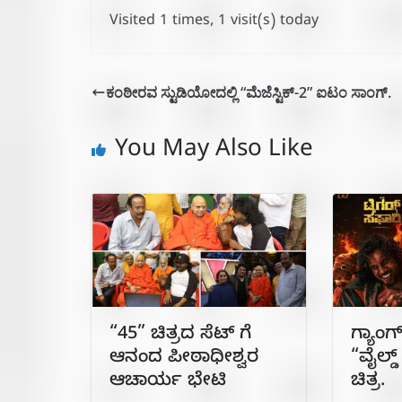
Visited 1 times, 1 visit(s) today
ಕಂಠೀರವ ಸ್ಟುಡಿಯೋದಲ್ಲಿ “ಮೆಜೆಸ್ಟಿಕ್-2” ಐಟಂ ಸಾಂಗ್.
You May Also Like
“45” ಚಿತ್ರದ ಸೆಟ್ ಗೆ
ಗ್ಯಾಂಗ
ಆನಂದ ಪೀಠಾಧೀಶ್ವರ
“ವೈಲ್ಡ
ಆಚಾರ್ಯ ಭೇಟಿ
ಚಿತ್ರ.