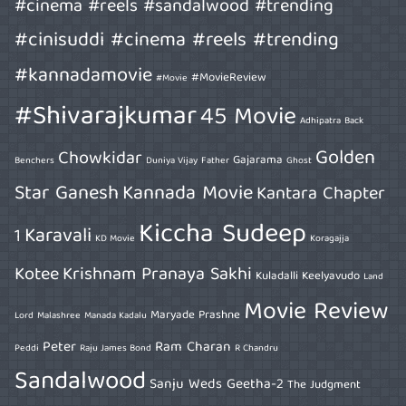
#cinema #reels #sandalwood #trending
#cinisuddi #cinema #reels #trending
#kannadamovie
#MovieReview
#Movie
#Shivarajkumar
45 Movie
Adhipatra
Back
Golden
Chowkidar
Gajarama
Benchers
Duniya Vijay
Father
Ghost
Star Ganesh
Kannada Movie
Kantara Chapter
Kiccha Sudeep
Karavali
1
KD Movie
Koragajja
Kotee
Krishnam Pranaya Sakhi
Kuladalli Keelyavudo
Land
Movie Review
Maryade Prashne
Lord
Malashree
Manada Kadalu
Peter
Ram Charan
Peddi
Raju James Bond
R Chandru
Sandalwood
Sanju Weds Geetha-2
The Judgment