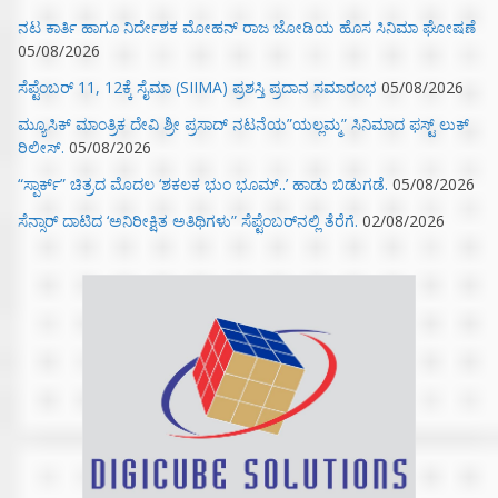
ನಟ ಕಾರ್ತಿ ಹಾಗೂ ನಿರ್ದೇಶಕ ಮೋಹನ್ ರಾಜ ಜೋಡಿಯ ಹೊಸ ಸಿನಿಮಾ ಘೋಷಣೆ
05/08/2026
ಸೆಪ್ಟೆಂಬರ್ 11, 12ಕ್ಕೆ ಸೈಮಾ (SIIMA) ಪ್ರಶಸ್ತಿ ಪ್ರದಾನ ಸಮಾರಂಭ
05/08/2026
ಮ್ಯೂಸಿಕ್‌ ಮಾಂತ್ರಿಕ ದೇವಿ ಶ್ರೀ ಪ್ರಸಾದ್ ನಟನೆಯ”ಯಲ್ಲಮ್ಮ” ಸಿನಿಮಾದ ಫಸ್ಟ್‌ ಲುಕ್‌
ರಿಲೀಸ್.
05/08/2026
“ಸ್ಪಾರ್ಕ್” ಚಿತ್ರದ ಮೊದಲ‌ ‘ಶಕಲಕ ಭುಂ‌ ಭೂಮ್..’ ಹಾಡು ಬಿಡುಗಡೆ.
05/08/2026
ಸೆನ್ಸಾರ್ ದಾಟಿದ ‘ಅನಿರೀಕ್ಷಿತ ಅತಿಥಿಗಳು” ಸೆಪ್ಟೆಂಬರ್‌ನಲ್ಲಿ ತೆರೆಗೆ.
02/08/2026