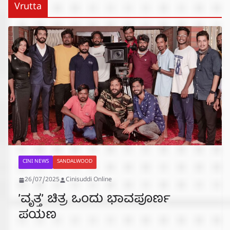
Vrutta
CINI NEWS
SANDALWOOD
26/07/2025
Cinisuddi Online
ʼವೃತ್ತʼ ಚಿತ್ರ ಒಂದು ಭಾವಪೂರ್ಣ
‌ಪಯಣ