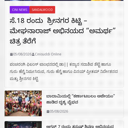
CINI NEWS
SANDALWOOD
ಸೆ.18 ರಂದು ಶ್ರೀನಗರ ಕಿಟ್ಟಿ –
ಮೇಘನಾರಾಜ್ ಅಭಿನಯದ “ಅಮರ್ಥ”
ಚಿತ್ರ ತೆರೆಗೆ
05/08/2026
Cinisuddi Online
ಪಂಚರಂಗಿ ಫಿಲಂಸ್ ಲಾಂಛನದಲ್ಲಿ ಡಾ|| ಕನ್ಯಾನ ಸದಾಶಿವ ಶೆಟ್ಟಿ ಹಾಗೂ
ಗುರು ಹೆಗ್ಡೆ ನಿರ್ಮಸಿರುವ, ಗುರು ಹೆಗ್ಡೆ ಹಾಗೂ ವಿನಯ್ ಪ್ರೀತಮ್ ನಿರ್ದೇಶನದ
ಮತ್ತು ಶ್ರೀನಗರ ಕಿಟ್ಟಿ
ಬಾದಾಮಿಯಲ್ಲಿ “ಕರ್ಣಾಟಬಲಂ ಅಜೇಯಂ”
ಹಾಡಿದ ದೃಶ್ಯ ವೈಭವ
05/08/2026
ಆಗಸ್ಟ್ 7 ರಂದು ತನುಷ್ ಶಿವಣ್ಣ ಅಭಿನಯದ