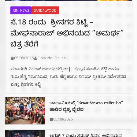
CINI NEWS
SANDALWOOD
ಸೆ.18 ರಂದು ಶ್ರೀನಗರ ಕಿಟ್ಟಿ –
ಮೇಘನಾರಾಜ್ ಅಭಿನಯದ “ಅಮರ್ಥ”
ಚಿತ್ರ ತೆರೆಗೆ
05/08/2026
Cinisuddi Online
ಪಂಚರಂಗಿ ಫಿಲಂಸ್ ಲಾಂಛನದಲ್ಲಿ ಡಾ|| ಕನ್ಯಾನ ಸದಾಶಿವ ಶೆಟ್ಟಿ ಹಾಗೂ
ಗುರು ಹೆಗ್ಡೆ ನಿರ್ಮಸಿರುವ, ಗುರು ಹೆಗ್ಡೆ ಹಾಗೂ ವಿನಯ್ ಪ್ರೀತಮ್ ನಿರ್ದೇಶನದ
ಮತ್ತು ಶ್ರೀನಗರ ಕಿಟ್ಟಿ
ಬಾದಾಮಿಯಲ್ಲಿ “ಕರ್ಣಾಟಬಲಂ ಅಜೇಯಂ”
ಹಾಡಿದ ದೃಶ್ಯ ವೈಭವ
05/08/2026
ಆಗಸ್ಟ್ 7 ರಂದು ತನುಷ್ ಶಿವಣ್ಣ ಅಭಿನಯದ