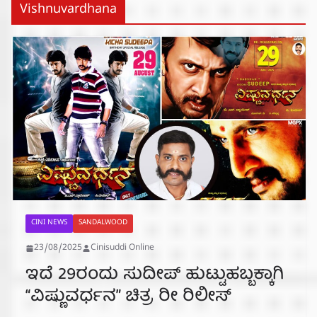
Vishnuvardhana
CINI NEWS
SANDALWOOD
23/08/2025
Cinisuddi Online
ಇದೆ 29ರಂದು ಸುದೀಪ್ ಹುಟ್ಟುಹಬ್ಬಕ್ಕಾಗಿ
“ವಿಷ್ಣುವರ್ಧನ” ಚಿತ್ರ ರೀ ರಿಲೀಸ್