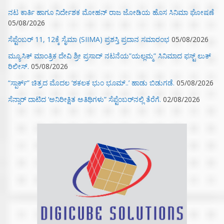
ನಟ ಕಾರ್ತಿ ಹಾಗೂ ನಿರ್ದೇಶಕ ಮೋಹನ್ ರಾಜ ಜೋಡಿಯ ಹೊಸ ಸಿನಿಮಾ ಘೋಷಣೆ
05/08/2026
ಸೆಪ್ಟೆಂಬರ್ 11, 12ಕ್ಕೆ ಸೈಮಾ (SIIMA) ಪ್ರಶಸ್ತಿ ಪ್ರದಾನ ಸಮಾರಂಭ
05/08/2026
ಮ್ಯೂಸಿಕ್‌ ಮಾಂತ್ರಿಕ ದೇವಿ ಶ್ರೀ ಪ್ರಸಾದ್ ನಟನೆಯ”ಯಲ್ಲಮ್ಮ” ಸಿನಿಮಾದ ಫಸ್ಟ್‌ ಲುಕ್‌
ರಿಲೀಸ್.
05/08/2026
“ಸ್ಪಾರ್ಕ್” ಚಿತ್ರದ ಮೊದಲ‌ ‘ಶಕಲಕ ಭುಂ‌ ಭೂಮ್..’ ಹಾಡು ಬಿಡುಗಡೆ.
05/08/2026
ಸೆನ್ಸಾರ್ ದಾಟಿದ ‘ಅನಿರೀಕ್ಷಿತ ಅತಿಥಿಗಳು” ಸೆಪ್ಟೆಂಬರ್‌ನಲ್ಲಿ ತೆರೆಗೆ.
02/08/2026