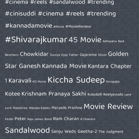
#cinema #reels #sandalwood #trending
#cinisuddi #cinema #reels #trending
#kannadamovie
#MovieReview
#Movie
#Shivarajkumar
45 Movie
Adhipatra
Back
Golden
Chowkidar
Gajarama
Benchers
Duniya Vijay
Father
Ghost
Star Ganesh
Kannada Movie
Kantara Chapter
Kiccha Sudeep
Karavali
1
KD Movie
Koragajja
Kotee
Krishnam Pranaya Sakhi
Kuladalli Keelyavudo
Land
Movie Review
Maryade Prashne
Lord
Malashree
Manada Kadalu
Peter
Ram Charan
Peddi
Raju James Bond
R Chandru
Sandalwood
Sanju Weds Geetha-2
The Judgment