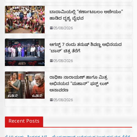
ಬಾದಾಮಿಯಲ್ಲಿ “ಕರ್ಣಾಟಬಲಂ ಅಜೇಯಂ”
ಹಾಡಿದ ದೃಶ್ಯ ವೈಭವ
05/08/2026
ಆಗಸ್ಟ್ 7 ರಂದು ತನುಷ್ ಶಿವಣ್ಣ ಅಭಿನಯದ
‘ಬಾಸ್’ ಚಿತ್ರ ತೆರೆಗೆ
05/08/2026
ರಾಧಿಕಾ ನಾರಾಯಣ್ ಹಾಗೂ ಮಿತ್ರ
ಅಭಿನಯದ “ಮಹಾನ್” ಫಸ್ಟ್ ಲುಕ್
ಅನಾವರಣ
05/08/2026
Recent Posts