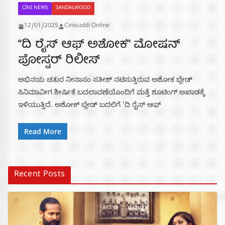
CINI NEWS
SANDALWOOD
12/01/2025
Cinisuddi Online
“ದಿ ರೈಸ್ ಆಫ್ ಅಶೋಕ” ಮೋಷನ್
ಪೋಸ್ಟರ್ ರಿಲೀಸ್
ಅಭಿನಯ ಚತುರ ನೀನಾಸಂ ಸತೀಶ್ ನಟಿಸುತ್ತಿರುವ ಅಶೋಕ ಬ್ಲೇಡ್
ಸಿನಿಮಾವೀಗ ಶೀರ್ಷಿಕೆ ಬದಲಾವಣೆಯೊಂದಿಗೆ ಮತ್ತೆ ಶೂಟಿಂಗ್ ಅಖಾಡಕ್ಕೆ
ಇಳಿಯುತ್ತಿದೆ. ಅಶೋಕ್ ಬ್ಲೇಡ್ ಬದಲಿಗೆ ‘ದಿ ರೈಸ್ ಆಫ್
Read More
Recent Posts