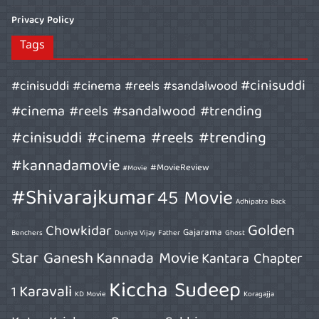
Privacy Policy
Tags
#cinisuddi
#cinisuddi #cinema #reels #sandalwood
#cinema #reels #sandalwood #trending
#cinisuddi #cinema #reels #trending
#kannadamovie
#MovieReview
#Movie
#Shivarajkumar
45 Movie
Adhipatra
Back
Golden
Chowkidar
Gajarama
Benchers
Duniya Vijay
Father
Ghost
Star Ganesh
Kannada Movie
Kantara Chapter
Kiccha Sudeep
Karavali
1
KD Movie
Koragajja