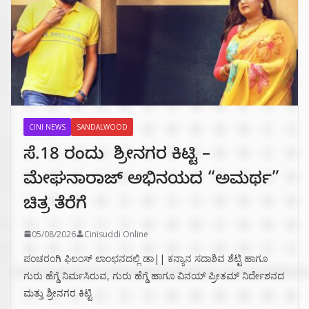
CINI NEWS
SANDALWOOD
ಸೆ.18 ರಂದು ಶ್ರೀನಗರ ಕಿಟ್ಟಿ –
ಮೇಘನಾರಾಜ್ ಅಭಿನಯದ “ಅಮರ್ಥ”
ಚಿತ್ರ ತೆರೆಗೆ
05/08/2026
Cinisuddi Online
ಪಂಚರಂಗಿ ಫಿಲಂಸ್ ಲಾಂಛನದಲ್ಲಿ ಡಾ|| ಕನ್ಯಾನ ಸದಾಶಿವ ಶೆಟ್ಟಿ ಹಾಗೂ
ಗುರು ಹೆಗ್ಡೆ ನಿರ್ಮಸಿರುವ, ಗುರು ಹೆಗ್ಡೆ ಹಾಗೂ ವಿನಯ್ ಪ್ರೀತಮ್ ನಿರ್ದೇಶನದ
ಮತ್ತು ಶ್ರೀನಗರ ಕಿಟ್ಟಿ