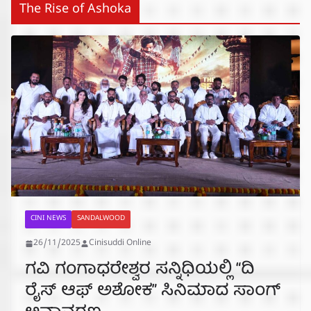
The Rise of Ashoka
CINI NEWS
SANDALWOOD
26/11/2025
Cinisuddi Online
ಗವಿ ಗಂಗಾಧರೇಶ್ವರ ಸನ್ನಿಧಿಯಲ್ಲಿ “ದಿ
ರೈಸ್ ಆಫ್ ಅಶೋಕ” ಸಿನಿಮಾದ ಸಾಂಗ್