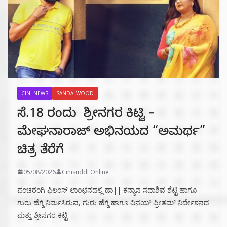
CINI NEWS
SANDALWOOD
ಸೆ.18 ರಂದು ಶ್ರೀನಗರ ಕಿಟ್ಟಿ –
ಮೇಘನಾರಾಜ್ ಅಭಿನಯದ “ಅಮರ್ಥ”
ಚಿತ್ರ ತೆರೆಗೆ
05/08/2026
Cinisuddi Online
ಪಂಚರಂಗಿ ಫಿಲಂಸ್ ಲಾಂಛನದಲ್ಲಿ ಡಾ|| ಕನ್ಯಾನ ಸದಾಶಿವ ಶೆಟ್ಟಿ ಹಾಗೂ
ಗುರು ಹೆಗ್ಡೆ ನಿರ್ಮಸಿರುವ, ಗುರು ಹೆಗ್ಡೆ ಹಾಗೂ ವಿನಯ್ ಪ್ರೀತಮ್ ನಿರ್ದೇಶನದ
ಮತ್ತು ಶ್ರೀನಗರ ಕಿಟ್ಟಿ