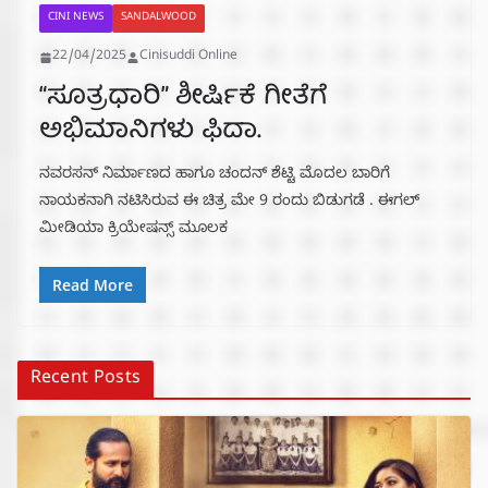
CINI NEWS
SANDALWOOD
22/04/2025
Cinisuddi Online
“ಸೂತ್ರಧಾರಿ” ಶೀರ್ಷಿಕೆ ಗೀತೆಗೆ
ಅಭಿಮಾನಿಗಳು ಫಿದಾ.
ನವರಸನ್ ನಿರ್ಮಾಣದ ಹಾಗೂ ಚಂದನ್ ಶೆಟ್ಟಿ ಮೊದಲ ಬಾರಿಗೆ
ನಾಯಕನಾಗಿ ನಟಿಸಿರುವ ಈ ಚಿತ್ರ ಮೇ 9 ರಂದು ಬಿಡುಗಡೆ . ಈಗಲ್
ಮೀಡಿಯಾ ಕ್ರಿಯೇಷನ್ಸ್ ಮೂಲಕ
Read More
Recent Posts