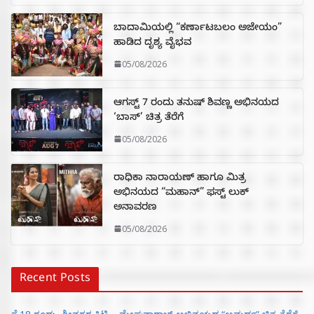
ಬಾದಾಮಿಯಲ್ಲಿ “ಕರ್ಣಾಟಬಲಂ ಅಜೇಯಂ”
ಹಾಡಿದ ದೃಶ್ಯ ವೈಭವ
05/08/2026
ಆಗಸ್ಟ್ 7 ರಂದು ತನುಷ್ ಶಿವಣ್ಣ ಅಭಿನಯದ
‘ಬಾಸ್’ ಚಿತ್ರ ತೆರೆಗೆ
05/08/2026
ರಾಧಿಕಾ ನಾರಾಯಣ್ ಹಾಗೂ ಮಿತ್ರ
ಅಭಿನಯದ “ಮಹಾನ್” ಫಸ್ಟ್ ಲುಕ್
ಅನಾವರಣ
05/08/2026
Recent Posts