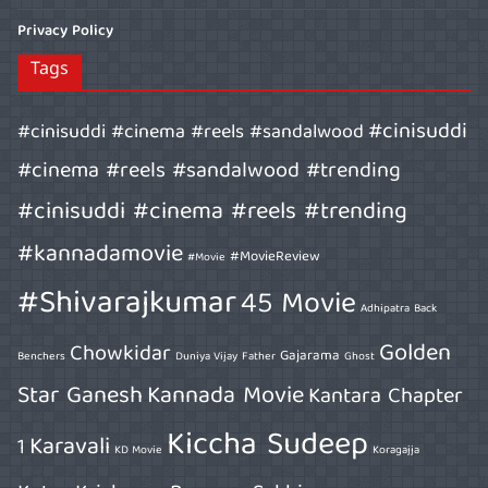
Privacy Policy
Tags
#cinisuddi
#cinisuddi #cinema #reels #sandalwood
#cinema #reels #sandalwood #trending
#cinisuddi #cinema #reels #trending
#kannadamovie
#MovieReview
#Movie
#Shivarajkumar
45 Movie
Adhipatra
Back
Golden
Chowkidar
Gajarama
Benchers
Duniya Vijay
Father
Ghost
Star Ganesh
Kannada Movie
Kantara Chapter
Kiccha Sudeep
Karavali
1
KD Movie
Koragajja