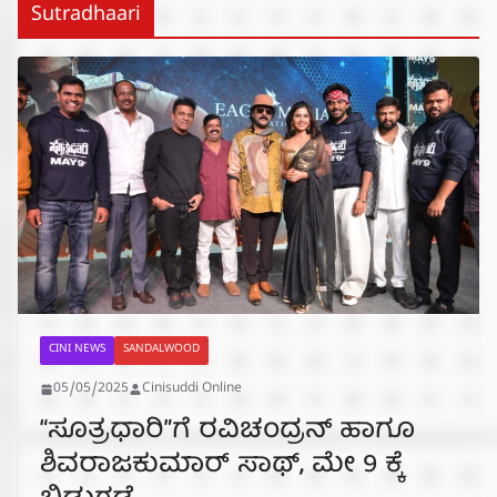
Sutradhaari
CINI NEWS
SANDALWOOD
05/05/2025
Cinisuddi Online
“ಸೂತ್ರಧಾರಿ”ಗೆ ರವಿಚಂದ್ರನ್ ಹಾಗೂ
ಶಿವರಾಜಕುಮಾರ್ ಸಾಥ್, ಮೇ 9 ಕ್ಕೆ