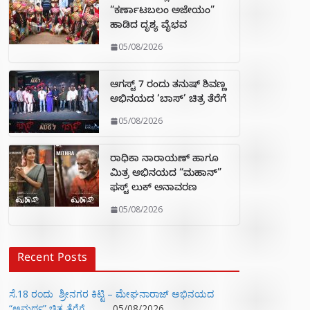
“ಕರ್ಣಾಟಬಲಂ ಅಜೇಯಂ”
ಹಾಡಿದ ದೃಶ್ಯ ವೈಭವ
05/08/2026
ಆಗಸ್ಟ್ 7 ರಂದು ತನುಷ್ ಶಿವಣ್ಣ
ಅಭಿನಯದ ‘ಬಾಸ್’ ಚಿತ್ರ ತೆರೆಗೆ
05/08/2026
ರಾಧಿಕಾ ನಾರಾಯಣ್ ಹಾಗೂ
ಮಿತ್ರ ಅಭಿನಯದ “ಮಹಾನ್”
ಫಸ್ಟ್ ಲುಕ್ ಅನಾವರಣ
05/08/2026
Recent Posts
ಸೆ.18 ರಂದು ಶ್ರೀನಗರ ಕಿಟ್ಟಿ – ಮೇಘನಾರಾಜ್ ಅಭಿನಯದ
“ಅಮರ್ಥ” ಚಿತ್ರ ತೆರೆಗೆ
05/08/2026