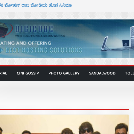
್ದೇಶಕ ಮೋಹನ್ ರಾಜ ಜೋಡಿಯ ಹೊಸ ಸಿನಿಮಾ
ಿಟ್ಟಿ – ಮೇಘನಾರಾಜ್ ಅಭಿನಯದ “ಅಮರ್ಥ” ಚಿತ್ರ
ಟಬಲಂ ಅಜೇಯಂ” ಹಾಡಿದ ದೃಶ್ಯ ವೈಭವ
ವಣ್ಣ ಅಭಿನಯದ ‘ಬಾಸ್’ ಚಿತ್ರ ತೆರೆಗೆ
 ಮಿತ್ರ ಅಭಿನಯದ “ಮಹಾನ್” ಫಸ್ಟ್ ಲುಕ್
RIAL
CINI GOSSIP
PHOTO GALLERY
SANDALWOOD
TOL