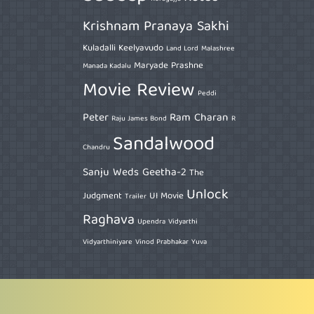
Krishnam Pranaya Sakhi
Kuladalli Keelyavudo
Land Lord
Malashree
Maryade Prashne
Manada Kadalu
Movie Review
Peddi
Peter
Ram Charan
Raju James Bond
R
Sandalwood
Chandru
Sanju Weds Geetha-2
The
Unlock
Judgment
UI Movie
Trailer
Raghava
Upendra
Vidyarthi
Vidyarthiniyare
Vinod Prabhakar
Yuva