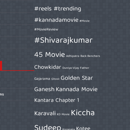
#reels #trending
#kannadamovie
#Movie
#MovieReview
#Shivarajkumar
45 Movie
Adhipatra
Back Benchers
Chowkidar
Duniya Vijay
Father
Golden Star
Gajarama
Ghost
Ganesh
Kannada Movie
ons
Kantara Chapter 1
Kiccha
Karavali
KD Movie
Sudeep
Kotee
Koragajja