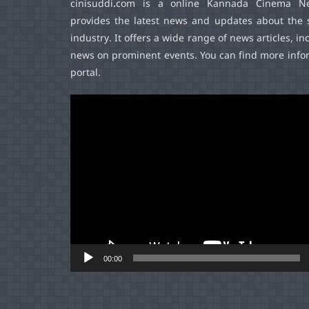
cinisuddi.com
is a online Kannada Cinema Ne
provides the latest news and updates about the 
industry. It offers a wide range of news articles, in
news on prominent events. You can find more infor
portal.
Video
Player
00:00