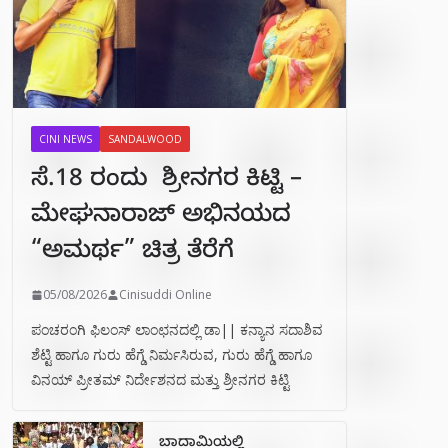
CINI NEWS
SANDALWOOD
ಸೆ.18 ರಂದು ಶ್ರೀನಗರ ಕಿಟ್ಟಿ –
ಮೇಘನಾರಾಜ್ ಅಭಿನಯದ
“ಅಮರ್ಥ” ಚಿತ್ರ ತೆರೆಗೆ
05/08/2026
Cinisuddi Online
ಪಂಚರಂಗಿ ಫಿಲಂಸ್ ಲಾಂಛನದಲ್ಲಿ ಡಾ|| ಕನ್ಯಾನ ಸದಾಶಿವ
ಶೆಟ್ಟಿ ಹಾಗೂ ಗುರು ಹೆಗ್ಡೆ ನಿರ್ಮಸಿರುವ, ಗುರು ಹೆಗ್ಡೆ ಹಾಗೂ
ವಿನಯ್ ಪ್ರೀತಮ್ ನಿರ್ದೇಶನದ ಮತ್ತು ಶ್ರೀನಗರ ಕಿಟ್ಟಿ
ಬಾದಾಮಿಯಲ್ಲಿ