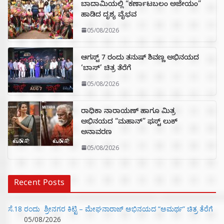
ಬಾದಾಮಿಯಲ್ಲಿ “ಕರ್ಣಾಟಬಲಂ ಅಜೇಯಂ”
ಹಾಡಿದ ದೃಶ್ಯ ವೈಭವ
05/08/2026
ಆಗಸ್ಟ್ 7 ರಂದು ತನುಷ್ ಶಿವಣ್ಣ ಅಭಿನಯದ
‘ಬಾಸ್’ ಚಿತ್ರ ತೆರೆಗೆ
05/08/2026
ರಾಧಿಕಾ ನಾರಾಯಣ್ ಹಾಗೂ ಮಿತ್ರ
ಅಭಿನಯದ “ಮಹಾನ್” ಫಸ್ಟ್ ಲುಕ್
ಅನಾವರಣ
05/08/2026
Recent Posts
ಸೆ.18 ರಂದು ಶ್ರೀನಗರ ಕಿಟ್ಟಿ – ಮೇಘನಾರಾಜ್ ಅಭಿನಯದ “ಅಮರ್ಥ” ಚಿತ್ರ ತೆರೆಗೆ
05/08/2026