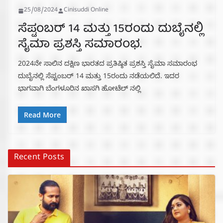
25/08/2024
Cinisuddi Online
ಸೆಪ್ಟಂಬರ್ 14 ಮತ್ತು 15ರಂದು ದುಬೈನಲ್ಲಿ
ಸೈಮಾ ಪ್ರಶಸ್ತಿ ಸಮಾರಂಭ.
2024ನೇ ಸಾಲಿನ ದಕ್ಷಿಣ ಭಾರತದ ಪ್ರತಿಷ್ಠಿತ ಪ್ರಶಸ್ತಿ ಸೈಮಾ ಸಮಾರಂಭ
ದುಬೈನಲ್ಲಿ ಸೆಪ್ಟಂಬರ್ 14 ಮತ್ತು 15ರಂದು ನಡೆಯಲಿದೆ. ಇದರ
ಭಾಗವಾಗಿ ಬೆಂಗಳೂರಿನ ಖಾಸಗಿ ಹೋಟೆಲ್ ನಲ್ಲಿ
Read More
Recent Posts