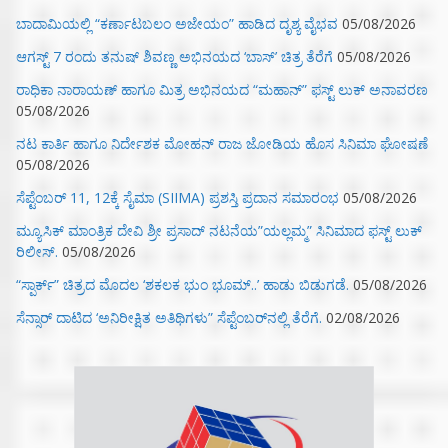
ಬಾದಾಮಿಯಲ್ಲಿ “ಕರ್ಣಾಟಬಲಂ ಅಜೇಯಂ” ಹಾಡಿದ ದೃಶ್ಯ ವೈಭವ
05/08/2026
ಆಗಸ್ಟ್ 7 ರಂದು ತನುಷ್ ಶಿವಣ್ಣ ಅಭಿನಯದ ‘ಬಾಸ್’ ಚಿತ್ರ ತೆರೆಗೆ
05/08/2026
ರಾಧಿಕಾ ನಾರಾಯಣ್ ಹಾಗೂ ಮಿತ್ರ ಅಭಿನಯದ “ಮಹಾನ್” ಫಸ್ಟ್ ಲುಕ್ ಅನಾವರಣ
05/08/2026
ನಟ ಕಾರ್ತಿ ಹಾಗೂ ನಿರ್ದೇಶಕ ಮೋಹನ್ ರಾಜ ಜೋಡಿಯ ಹೊಸ ಸಿನಿಮಾ ಘೋಷಣೆ
05/08/2026
ಸೆಪ್ಟೆಂಬರ್ 11, 12ಕ್ಕೆ ಸೈಮಾ (SIIMA) ಪ್ರಶಸ್ತಿ ಪ್ರದಾನ ಸಮಾರಂಭ
05/08/2026
ಮ್ಯೂಸಿಕ್‌ ಮಾಂತ್ರಿಕ ದೇವಿ ಶ್ರೀ ಪ್ರಸಾದ್ ನಟನೆಯ”ಯಲ್ಲಮ್ಮ” ಸಿನಿಮಾದ ಫಸ್ಟ್‌ ಲುಕ್‌
ರಿಲೀಸ್.
05/08/2026
“ಸ್ಪಾರ್ಕ್” ಚಿತ್ರದ ಮೊದಲ‌ ‘ಶಕಲಕ ಭುಂ‌ ಭೂಮ್..’ ಹಾಡು ಬಿಡುಗಡೆ.
05/08/2026
ಸೆನ್ಸಾರ್ ದಾಟಿದ ‘ಅನಿರೀಕ್ಷಿತ ಅತಿಥಿಗಳು” ಸೆಪ್ಟೆಂಬರ್‌ನಲ್ಲಿ ತೆರೆಗೆ.
02/08/2026