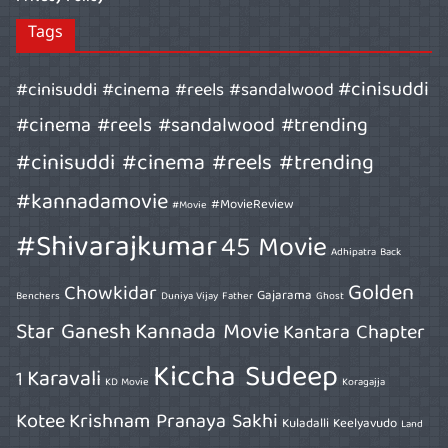
Tags
#cinisuddi
#cinisuddi #cinema #reels #sandalwood
#cinema #reels #sandalwood #trending
#cinisuddi #cinema #reels #trending
#kannadamovie
#MovieReview
#Movie
#Shivarajkumar
45 Movie
Adhipatra
Back
Golden
Chowkidar
Gajarama
Benchers
Duniya Vijay
Father
Ghost
Star Ganesh
Kannada Movie
Kantara Chapter
Kiccha Sudeep
Karavali
1
KD Movie
Koragajja
Kotee
Krishnam Pranaya Sakhi
Kuladalli Keelyavudo
Land