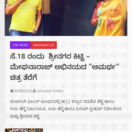
CINI NEWS
SANDALWOOD
ಸೆ.18 ರಂದು ಶ್ರೀನಗರ ಕಿಟ್ಟಿ –
ಮೇಘನಾರಾಜ್ ಅಭಿನಯದ “ಅಮರ್ಥ”
ಚಿತ್ರ ತೆರೆಗೆ
05/08/2026
Cinisuddi Online
ಪಂಚರಂಗಿ ಫಿಲಂಸ್ ಲಾಂಛನದಲ್ಲಿ ಡಾ|| ಕನ್ಯಾನ ಸದಾಶಿವ ಶೆಟ್ಟಿ ಹಾಗೂ
ಗುರು ಹೆಗ್ಡೆ ನಿರ್ಮಸಿರುವ, ಗುರು ಹೆಗ್ಡೆ ಹಾಗೂ ವಿನಯ್ ಪ್ರೀತಮ್ ನಿರ್ದೇಶನದ
ಮತ್ತು ಶ್ರೀನಗರ ಕಿಟ್ಟಿ