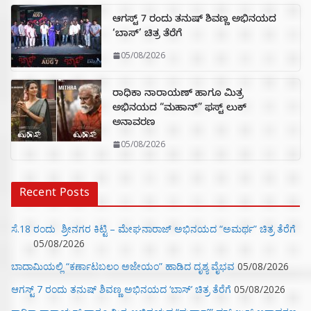
ಆಗಸ್ಟ್ 7 ರಂದು ತನುಷ್ ಶಿವಣ್ಣ ಅಭಿನಯದ
‘ಬಾಸ್’ ಚಿತ್ರ ತೆರೆಗೆ
05/08/2026
ರಾಧಿಕಾ ನಾರಾಯಣ್ ಹಾಗೂ ಮಿತ್ರ
ಅಭಿನಯದ “ಮಹಾನ್” ಫಸ್ಟ್ ಲುಕ್
ಅನಾವರಣ
05/08/2026
Recent Posts
ಸೆ.18 ರಂದು ಶ್ರೀನಗರ ಕಿಟ್ಟಿ – ಮೇಘನಾರಾಜ್ ಅಭಿನಯದ “ಅಮರ್ಥ” ಚಿತ್ರ ತೆರೆಗೆ
05/08/2026
ಬಾದಾಮಿಯಲ್ಲಿ “ಕರ್ಣಾಟಬಲಂ ಅಜೇಯಂ” ಹಾಡಿದ ದೃಶ್ಯ ವೈಭವ
05/08/2026
ಆಗಸ್ಟ್ 7 ರಂದು ತನುಷ್ ಶಿವಣ್ಣ ಅಭಿನಯದ ‘ಬಾಸ್’ ಚಿತ್ರ ತೆರೆಗೆ
05/08/2026