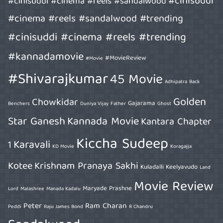
#cinisuddi
#cinisuddi #cinema #reels #sandalwood
#cinema #reels #sandalwood #trending
#cinisuddi #cinema #reels #trending
#kannadamovie
#MovieReview
#Movie
#Shivarajkumar
45 Movie
Adhipatra
Back
Golden
Chowkidar
Gajarama
Benchers
Duniya Vijay
Father
Ghost
Star Ganesh
Kannada Movie
Kantara Chapter
Kiccha Sudeep
Karavali
1
KD Movie
Koragajja
Kotee
Krishnam Pranaya Sakhi
Kuladalli Keelyavudo
Land
Movie Review
Maryade Prashne
Lord
Malashree
Manada Kadalu
Peter
Ram Charan
Peddi
Raju James Bond
R Chandru