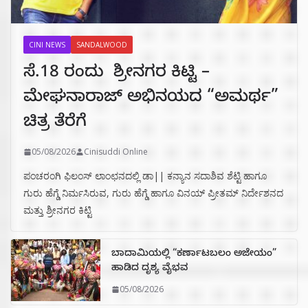
CINI NEWS
SANDALWOOD
ಸೆ.18 ರಂದು ಶ್ರೀನಗರ ಕಿಟ್ಟಿ –
ಮೇಘನಾರಾಜ್ ಅಭಿನಯದ “ಅಮರ್ಥ”
ಚಿತ್ರ ತೆರೆಗೆ
05/08/2026
Cinisuddi Online
ಪಂಚರಂಗಿ ಫಿಲಂಸ್ ಲಾಂಛನದಲ್ಲಿ ಡಾ|| ಕನ್ಯಾನ ಸದಾಶಿವ ಶೆಟ್ಟಿ ಹಾಗೂ
ಗುರು ಹೆಗ್ಡೆ ನಿರ್ಮಸಿರುವ, ಗುರು ಹೆಗ್ಡೆ ಹಾಗೂ ವಿನಯ್ ಪ್ರೀತಮ್ ನಿರ್ದೇಶನದ
ಮತ್ತು ಶ್ರೀನಗರ ಕಿಟ್ಟಿ
ಬಾದಾಮಿಯಲ್ಲಿ “ಕರ್ಣಾಟಬಲಂ ಅಜೇಯಂ”
ಹಾಡಿದ ದೃಶ್ಯ ವೈಭವ
05/08/2026