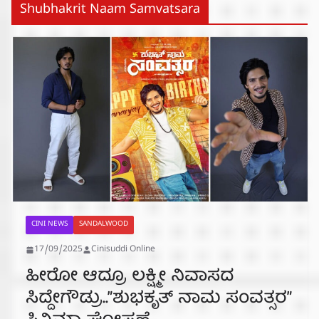
Shubhakrit Naam Samvatsara
CINI NEWS
SANDALWOOD
17/09/2025
Cinisuddi Online
ಹೀರೋ ಆದ್ರೂ ಲಕ್ಷ್ಮೀ ನಿವಾಸದ
ಸಿದ್ದೇಗೌಡ್ರು..”ಶುಭಕೃತ್ ನಾಮ‌ ಸಂವತ್ಸರ”