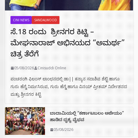
CINI NEWS
SANDALWOOD
ಸೆ.18 ರಂದು ಶ್ರೀನಗರ ಕಿಟ್ಟಿ –
ಮೇಘನಾರಾಜ್ ಅಭಿನಯದ “ಅಮರ್ಥ”
ಚಿತ್ರ ತೆರೆಗೆ
05/08/2026
Cinisuddi Online
ಪಂಚರಂಗಿ ಫಿಲಂಸ್ ಲಾಂಛನದಲ್ಲಿ ಡಾ|| ಕನ್ಯಾನ ಸದಾಶಿವ ಶೆಟ್ಟಿ ಹಾಗೂ
ಗುರು ಹೆಗ್ಡೆ ನಿರ್ಮಸಿರುವ, ಗುರು ಹೆಗ್ಡೆ ಹಾಗೂ ವಿನಯ್ ಪ್ರೀತಮ್ ನಿರ್ದೇಶನದ
ಮತ್ತು ಶ್ರೀನಗರ ಕಿಟ್ಟಿ
ಬಾದಾಮಿಯಲ್ಲಿ “ಕರ್ಣಾಟಬಲಂ ಅಜೇಯಂ”
ಹಾಡಿದ ದೃಶ್ಯ ವೈಭವ
05/08/2026