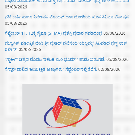
ರಾಧಿಕಾ ನಾರಾಯಣ್ ಹಾಗೂ ಮಿತ್ರ ಅಭಿನಯದ “ಮಹಾನ್” ಫಸ್ಟ್ ಲುಕ್ ಅನಾವರಣ
05/08/2026
ನಟ ಕಾರ್ತಿ ಹಾಗೂ ನಿರ್ದೇಶಕ ಮೋಹನ್ ರಾಜ ಜೋಡಿಯ ಹೊಸ ಸಿನಿಮಾ ಘೋಷಣೆ
05/08/2026
ಸೆಪ್ಟೆಂಬರ್ 11, 12ಕ್ಕೆ ಸೈಮಾ (SIIMA) ಪ್ರಶಸ್ತಿ ಪ್ರದಾನ ಸಮಾರಂಭ
05/08/2026
ಮ್ಯೂಸಿಕ್‌ ಮಾಂತ್ರಿಕ ದೇವಿ ಶ್ರೀ ಪ್ರಸಾದ್ ನಟನೆಯ”ಯಲ್ಲಮ್ಮ” ಸಿನಿಮಾದ ಫಸ್ಟ್‌ ಲುಕ್‌
ರಿಲೀಸ್.
05/08/2026
“ಸ್ಪಾರ್ಕ್” ಚಿತ್ರದ ಮೊದಲ‌ ‘ಶಕಲಕ ಭುಂ‌ ಭೂಮ್..’ ಹಾಡು ಬಿಡುಗಡೆ.
05/08/2026
ಸೆನ್ಸಾರ್ ದಾಟಿದ ‘ಅನಿರೀಕ್ಷಿತ ಅತಿಥಿಗಳು” ಸೆಪ್ಟೆಂಬರ್‌ನಲ್ಲಿ ತೆರೆಗೆ.
02/08/2026