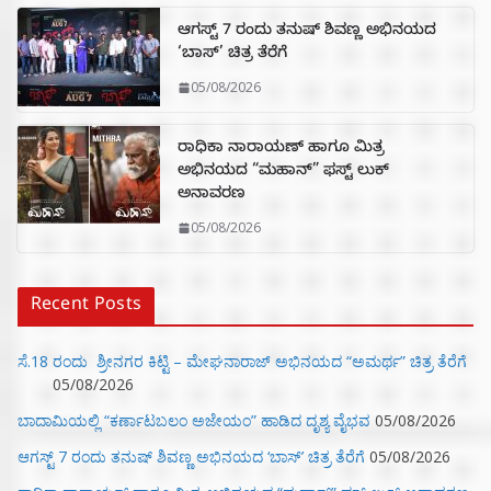
ಆಗಸ್ಟ್ 7 ರಂದು ತನುಷ್ ಶಿವಣ್ಣ ಅಭಿನಯದ
‘ಬಾಸ್’ ಚಿತ್ರ ತೆರೆಗೆ
05/08/2026
ರಾಧಿಕಾ ನಾರಾಯಣ್ ಹಾಗೂ ಮಿತ್ರ
ಅಭಿನಯದ “ಮಹಾನ್” ಫಸ್ಟ್ ಲುಕ್
ಅನಾವರಣ
05/08/2026
Recent Posts
ಸೆ.18 ರಂದು ಶ್ರೀನಗರ ಕಿಟ್ಟಿ – ಮೇಘನಾರಾಜ್ ಅಭಿನಯದ “ಅಮರ್ಥ” ಚಿತ್ರ ತೆರೆಗೆ
05/08/2026
ಬಾದಾಮಿಯಲ್ಲಿ “ಕರ್ಣಾಟಬಲಂ ಅಜೇಯಂ” ಹಾಡಿದ ದೃಶ್ಯ ವೈಭವ
05/08/2026
ಆಗಸ್ಟ್ 7 ರಂದು ತನುಷ್ ಶಿವಣ್ಣ ಅಭಿನಯದ ‘ಬಾಸ್’ ಚಿತ್ರ ತೆರೆಗೆ
05/08/2026