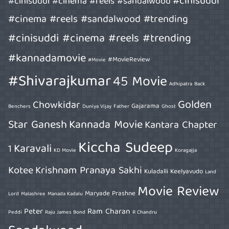
#cinisuddi
#cinisuddi #cinema #reels #sandalwood
#cinema #reels #sandalwood #trending
#cinisuddi #cinema #reels #trending
#kannadamovie
#MovieReview
#Movie
#Shivarajkumar
45 Movie
Adhipatra
Back
Golden
Chowkidar
Gajarama
Benchers
Duniya Vijay
Father
Ghost
Star Ganesh
Kannada Movie
Kantara Chapter
Kiccha Sudeep
Karavali
1
KD Movie
Koragajja
Kotee
Krishnam Pranaya Sakhi
Kuladalli Keelyavudo
Land
Movie Review
Maryade Prashne
Lord
Malashree
Manada Kadalu
Peter
Ram Charan
Peddi
Raju James Bond
R Chandru