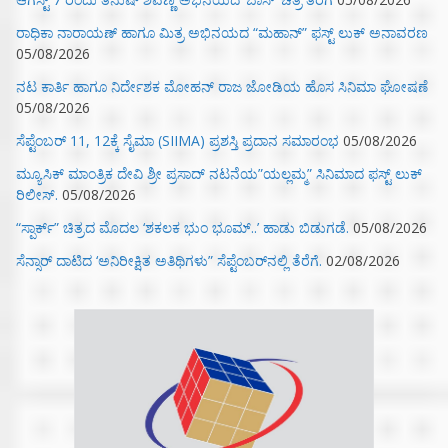
ರಾಧಿಕಾ ನಾರಾಯಣ್ ಹಾಗೂ ಮಿತ್ರ ಅಭಿನಯದ “ಮಹಾನ್” ಫಸ್ಟ್ ಲುಕ್ ಅನಾವರಣ
05/08/2026
ನಟ ಕಾರ್ತಿ ಹಾಗೂ ನಿರ್ದೇಶಕ ಮೋಹನ್ ರಾಜ ಜೋಡಿಯ ಹೊಸ ಸಿನಿಮಾ ಘೋಷಣೆ
05/08/2026
ಸೆಪ್ಟೆಂಬರ್ 11, 12ಕ್ಕೆ ಸೈಮಾ (SIIMA) ಪ್ರಶಸ್ತಿ ಪ್ರದಾನ ಸಮಾರಂಭ
05/08/2026
ಮ್ಯೂಸಿಕ್‌ ಮಾಂತ್ರಿಕ ದೇವಿ ಶ್ರೀ ಪ್ರಸಾದ್ ನಟನೆಯ”ಯಲ್ಲಮ್ಮ” ಸಿನಿಮಾದ ಫಸ್ಟ್‌ ಲುಕ್‌
ರಿಲೀಸ್.
05/08/2026
“ಸ್ಪಾರ್ಕ್” ಚಿತ್ರದ ಮೊದಲ‌ ‘ಶಕಲಕ ಭುಂ‌ ಭೂಮ್..’ ಹಾಡು ಬಿಡುಗಡೆ.
05/08/2026
ಸೆನ್ಸಾರ್ ದಾಟಿದ ‘ಅನಿರೀಕ್ಷಿತ ಅತಿಥಿಗಳು” ಸೆಪ್ಟೆಂಬರ್‌ನಲ್ಲಿ ತೆರೆಗೆ.
02/08/2026