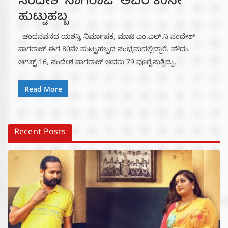
ಸಂದೇಶ್ ನಾಗರಾಜ್ ಅವರ 80ನೇ
ಹುಟ್ಟುಹಬ್ಬ
ಚಂದನವನದ ಯಶಸ್ವಿ ನಿರ್ಮಾಪಕ, ಮಾಜಿ ಎಂ.ಎಲ್.ಸಿ ಸಂದೇಶ್
ನಾಗರಾಜ್ ಈಗ 80ನೇ ಹುಟ್ಟುಹಬ್ಬದ ಸಂಭ್ರಮದಲ್ಲಿದ್ದಾರೆ. ಹೌದು.
ಆಗಸ್ಟ್ 16, ಸಂದೇಶ ನಾಗರಾಜ್ ಅವರು 79 ಪೂರೈಸುತ್ತಿದ್ದು,
Read More
Recent Posts