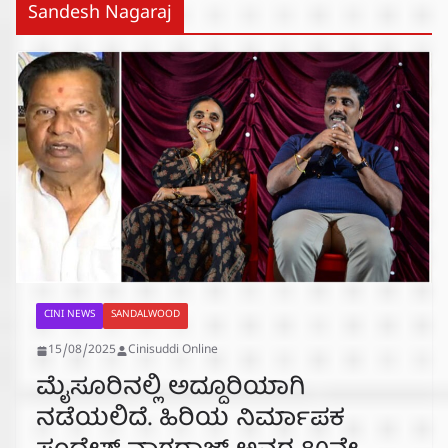
Sandesh Nagaraj
CINI NEWS
SANDALWOOD
15/08/2025
Cinisuddi Online
ಮೈಸೂರಿನಲ್ಲಿ ಅದ್ದೂರಿಯಾಗಿ
ನಡೆಯಲಿದೆ. ಹಿರಿಯ ನಿರ್ಮಾಪಕ