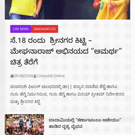
CINI NEWS
SANDALWOOD
ಸೆ.18 ರಂದು ಶ್ರೀನಗರ ಕಿಟ್ಟಿ –
ಮೇಘನಾರಾಜ್ ಅಭಿನಯದ “ಅಮರ್ಥ”
ಚಿತ್ರ ತೆರೆಗೆ
05/08/2026
Cinisuddi Online
ಪಂಚರಂಗಿ ಫಿಲಂಸ್ ಲಾಂಛನದಲ್ಲಿ ಡಾ|| ಕನ್ಯಾನ ಸದಾಶಿವ ಶೆಟ್ಟಿ ಹಾಗೂ
ಗುರು ಹೆಗ್ಡೆ ನಿರ್ಮಸಿರುವ, ಗುರು ಹೆಗ್ಡೆ ಹಾಗೂ ವಿನಯ್ ಪ್ರೀತಮ್ ನಿರ್ದೇಶನದ
ಮತ್ತು ಶ್ರೀನಗರ ಕಿಟ್ಟಿ
ಬಾದಾಮಿಯಲ್ಲಿ “ಕರ್ಣಾಟಬಲಂ ಅಜೇಯಂ”
ಹಾಡಿದ ದೃಶ್ಯ ವೈಭವ