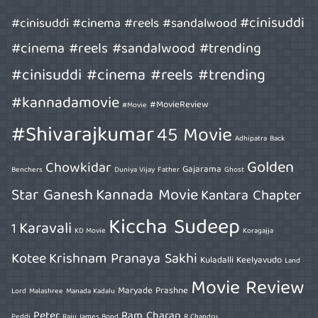
#cinisuddi
#cinisuddi #cinema #reels #sandalwood
#cinema #reels #sandalwood #trending
#cinisuddi #cinema #reels #trending
#kannadamovie
#MovieReview
#Movie
#Shivarajkumar
45 Movie
Adhipatra
Back
Golden
Chowkidar
Gajarama
Benchers
Duniya Vijay
Father
Ghost
Star Ganesh
Kannada Movie
Kantara Chapter
Kiccha Sudeep
Karavali
1
KD Movie
Koragajja
Kotee
Krishnam Pranaya Sakhi
Kuladalli Keelyavudo
Land
Movie Review
Maryade Prashne
Lord
Malashree
Manada Kadalu
Peter
Ram Charan
Peddi
Raju James Bond
R Chandru