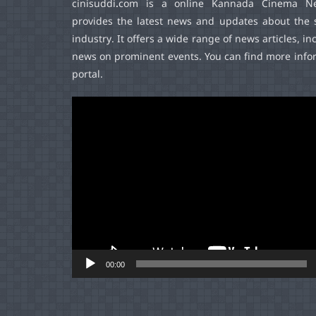
cinisuddi.com
is a online Kannada Cinema Ne
provides the latest news and updates about the 
industry. It offers a wide range of news articles, in
news on prominent events. You can find more infor
portal.
Video
Player
00:00