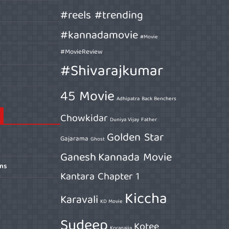
#reels #trending
#kannadamovie
#Movie
#MovieReview
#Shivarajkumar
45 Movie
Adhipatra
Back Benchers
Chowkidar
Duniya Vijay
Father
Golden Star
Gajarama
Ghost
Ganesh
Kannada Movie
ons
Kantara Chapter 1
Kiccha
Karavali
KD Movie
Sudeep
Kotee
Koragajja