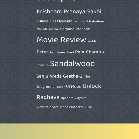
Krishnam Pranaya Sakhi
Kuladalli Keelyavudo
Land Lord
Malashree
Maryade Prashne
Manada Kadalu
Movie Review
Peddi
Peter
Ram Charan
Raju James Bond
R
Sandalwood
Chandru
Sanju Weds Geetha-2
The
Unlock
Judgment
UI Movie
Trailer
Raghava
Upendra
Vidyarthi
Vidyarthiniyare
Vinod Prabhakar
Yuva