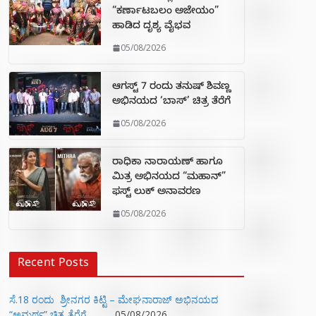
“ಕರ್ಣಾಟಬಲಂ ಅಜೇಯಂ”
ಹಾಡಿದ ದೃಶ್ಯ ವೈಭವ
05/08/2026
ಆಗಸ್ಟ್ 7 ರಂದು ತನುಷ್ ಶಿವಣ್ಣ
ಅಭಿನಯದ ‘ಬಾಸ್’ ಚಿತ್ರ ತೆರೆಗೆ
05/08/2026
ರಾಧಿಕಾ ನಾರಾಯಣ್ ಹಾಗೂ
ಮಿತ್ರ ಅಭಿನಯದ “ಮಹಾನ್”
ಫಸ್ಟ್ ಲುಕ್ ಅನಾವರಣ
05/08/2026
Recent Posts
ಸೆ.18 ರಂದು ಶ್ರೀನಗರ ಕಿಟ್ಟಿ – ಮೇಘನಾರಾಜ್ ಅಭಿನಯದ
“ಅಮರ್ಥ” ಚಿತ್ರ ತೆರೆಗೆ
05/08/2026