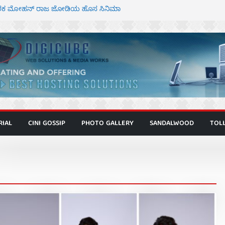
್ದೇಶಕ ಮೋಹನ್ ರಾಜ ಜೋಡಿಯ ಹೊಸ ಸಿನಿಮಾ
ಿಟ್ಟಿ – ಮೇಘನಾರಾಜ್ ಅಭಿನಯದ “ಅಮರ್ಥ” ಚಿತ್ರ
ಟಬಲಂ ಅಜೇಯಂ” ಹಾಡಿದ ದೃಶ್ಯ ವೈಭವ
ವಣ್ಣ ಅಭಿನಯದ ‘ಬಾಸ್’ ಚಿತ್ರ ತೆರೆಗೆ
 ಮಿತ್ರ ಅಭಿನಯದ “ಮಹಾನ್” ಫಸ್ಟ್ ಲುಕ್
RIAL
CINI GOSSIP
PHOTO GALLERY
SANDALWOOD
TOL