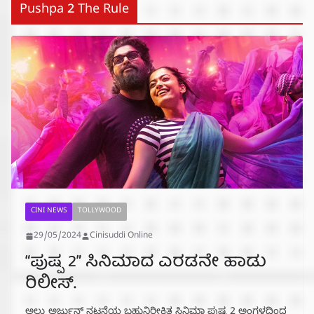
Pushpa 2 The Rule
CINI NEWS
TOLLYWOOD
29/05/2024
Cinisuddi Online
“ಪುಷ್ಪ 2” ಸಿನಿಮಾದ ಎರಡನೇ ಹಾಡು
ರಿಲೀಸ್.
ಅಲ್ಲು ಅರ್ಜುನ್ ನಟನೆಯ ಬಹುನಿರೀಕ್ಷಿತ ಸಿನಿಮಾ ಪುಷ್ಪ 2 ಅಂಗಳದಿಂದ