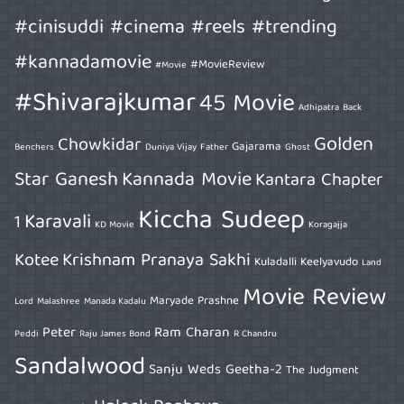
#cinisuddi #cinema #reels #trending
#kannadamovie
#MovieReview
#Movie
#Shivarajkumar
45 Movie
Adhipatra
Back
Golden
Chowkidar
Gajarama
Benchers
Duniya Vijay
Father
Ghost
Star Ganesh
Kannada Movie
Kantara Chapter
Kiccha Sudeep
Karavali
1
KD Movie
Koragajja
Kotee
Krishnam Pranaya Sakhi
Kuladalli Keelyavudo
Land
Movie Review
Maryade Prashne
Lord
Malashree
Manada Kadalu
Peter
Ram Charan
Peddi
Raju James Bond
R Chandru
Sandalwood
Sanju Weds Geetha-2
The Judgment