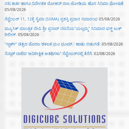
ನಟ ಕಾರ್ತಿ ಹಾಗೂ ನಿರ್ದೇಶಕ ಮೋಹನ್ ರಾಜ ಜೋಡಿಯ ಹೊಸ ಸಿನಿಮಾ ಘೋಷಣೆ
05/08/2026
ಸೆಪ್ಟೆಂಬರ್ 11, 12ಕ್ಕೆ ಸೈಮಾ (SIIMA) ಪ್ರಶಸ್ತಿ ಪ್ರದಾನ ಸಮಾರಂಭ
05/08/2026
ಮ್ಯೂಸಿಕ್‌ ಮಾಂತ್ರಿಕ ದೇವಿ ಶ್ರೀ ಪ್ರಸಾದ್ ನಟನೆಯ”ಯಲ್ಲಮ್ಮ” ಸಿನಿಮಾದ ಫಸ್ಟ್‌ ಲುಕ್‌
ರಿಲೀಸ್.
05/08/2026
“ಸ್ಪಾರ್ಕ್” ಚಿತ್ರದ ಮೊದಲ‌ ‘ಶಕಲಕ ಭುಂ‌ ಭೂಮ್..’ ಹಾಡು ಬಿಡುಗಡೆ.
05/08/2026
ಸೆನ್ಸಾರ್ ದಾಟಿದ ‘ಅನಿರೀಕ್ಷಿತ ಅತಿಥಿಗಳು” ಸೆಪ್ಟೆಂಬರ್‌ನಲ್ಲಿ ತೆರೆಗೆ.
02/08/2026