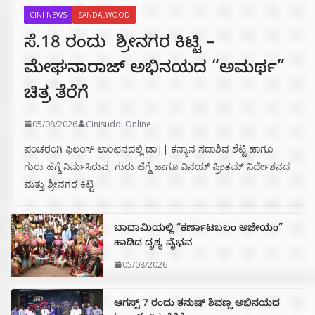
CINI NEWS
SANDALWOOD
ಸೆ.18 ರಂದು ಶ್ರೀನಗರ ಕಿಟ್ಟಿ –
ಮೇಘನಾರಾಜ್ ಅಭಿನಯದ “ಅಮರ್ಥ”
ಚಿತ್ರ ತೆರೆಗೆ
05/08/2026
Cinisuddi Online
ಪಂಚರಂಗಿ ಫಿಲಂಸ್ ಲಾಂಛನದಲ್ಲಿ ಡಾ|| ಕನ್ಯಾನ ಸದಾಶಿವ ಶೆಟ್ಟಿ ಹಾಗೂ
ಗುರು ಹೆಗ್ಡೆ ನಿರ್ಮಸಿರುವ, ಗುರು ಹೆಗ್ಡೆ ಹಾಗೂ ವಿನಯ್ ಪ್ರೀತಮ್ ನಿರ್ದೇಶನದ
ಮತ್ತು ಶ್ರೀನಗರ ಕಿಟ್ಟಿ
ಬಾದಾಮಿಯಲ್ಲಿ “ಕರ್ಣಾಟಬಲಂ ಅಜೇಯಂ”
ಹಾಡಿದ ದೃಶ್ಯ ವೈಭವ
05/08/2026
ಆಗಸ್ಟ್ 7 ರಂದು ತನುಷ್ ಶಿವಣ್ಣ ಅಭಿನಯದ