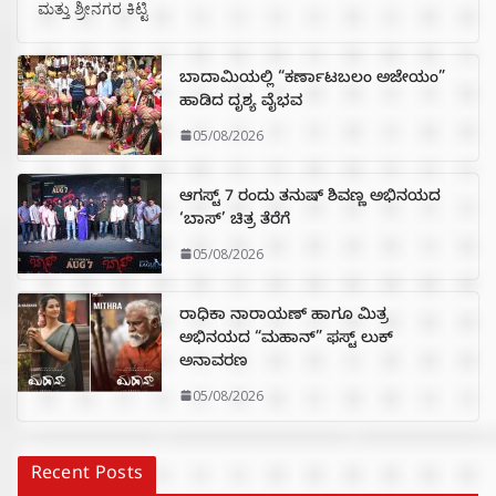
ಮತ್ತು ಶ್ರೀನಗರ ಕಿಟ್ಟಿ
ಬಾದಾಮಿಯಲ್ಲಿ “ಕರ್ಣಾಟಬಲಂ ಅಜೇಯಂ”
ಹಾಡಿದ ದೃಶ್ಯ ವೈಭವ
05/08/2026
ಆಗಸ್ಟ್ 7 ರಂದು ತನುಷ್ ಶಿವಣ್ಣ ಅಭಿನಯದ
‘ಬಾಸ್’ ಚಿತ್ರ ತೆರೆಗೆ
05/08/2026
ರಾಧಿಕಾ ನಾರಾಯಣ್ ಹಾಗೂ ಮಿತ್ರ
ಅಭಿನಯದ “ಮಹಾನ್” ಫಸ್ಟ್ ಲುಕ್
ಅನಾವರಣ
05/08/2026
Recent Posts