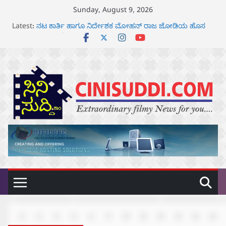
Skip
Sunday, August 9, 2026
to
Latest:
ನಟ ಕಾರ್ತಿ ಹಾಗೂ ನಿರ್ದೇಶಕ ಮೋಹನ್ ರಾಜ ಜೋಡಿಯ ಹೊಸ
content
ಸಿನಿಮಾ ಘೋಷಣೆ
ಸೆ.18 ರಂದು ಶ್ರೀನಗರ ಕಿಟ್ಟಿ – ಮೇಘನಾರಾಜ್ ಅಭಿನಯದ
“ಅಮರ್ಥ” ಚಿತ್ರ ತೆರೆಗೆ
ಬಾದಾಮಿಯಲ್ಲಿ “ಕರ್ಣಾಟಬಲಂ ಅಜೇಯಂ” ಹಾಡಿದ ದೃಶ್ಯ ವೈಭವ
ಆಗಸ್ಟ್ 7 ರಂದು ತನುಷ್ ಶಿವಣ್ಣ ಅಭಿನಯದ ‘ಬಾಸ್’ ಚಿತ್ರ ತೆರೆಗೆ
ರಾಧಿಕಾ ನಾರಾಯಣ್ ಹಾಗೂ ಮಿತ್ರ ಅಭಿನಯದ “ಮಹಾನ್” ಫಸ್ಟ್
ಲುಕ್ ಅನಾವರಣ