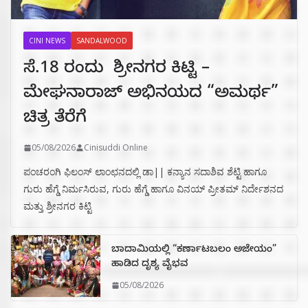
CINI NEWS
SANDALWOOD
ಸೆ.18 ರಂದು ಶ್ರೀನಗರ ಕಿಟ್ಟಿ –
ಮೇಘನಾರಾಜ್ ಅಭಿನಯದ “ಅಮರ್ಥ”
ಚಿತ್ರ ತೆರೆಗೆ
05/08/2026
Cinisuddi Online
ಪಂಚರಂಗಿ ಫಿಲಂಸ್ ಲಾಂಛನದಲ್ಲಿ ಡಾ|| ಕನ್ಯಾನ ಸದಾಶಿವ ಶೆಟ್ಟಿ ಹಾಗೂ
ಗುರು ಹೆಗ್ಡೆ ನಿರ್ಮಸಿರುವ, ಗುರು ಹೆಗ್ಡೆ ಹಾಗೂ ವಿನಯ್ ಪ್ರೀತಮ್ ನಿರ್ದೇಶನದ
ಮತ್ತು ಶ್ರೀನಗರ ಕಿಟ್ಟಿ
ಬಾದಾಮಿಯಲ್ಲಿ “ಕರ್ಣಾಟಬಲಂ ಅಜೇಯಂ”
ಹಾಡಿದ ದೃಶ್ಯ ವೈಭವ
05/08/2026