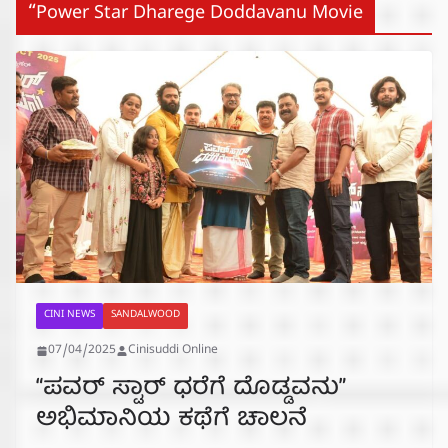
“Power Star Dharege Doddavanu Movie
CINI NEWS
SANDALWOOD
07/04/2025
Cinisuddi Online
“ಪವರ್ ಸ್ಟಾರ್ ಧರೆಗೆ ದೊಡ್ಡವನು”
ಅಭಿಮಾನಿಯ ಕಥೆಗೆ ಚಾಲನೆ