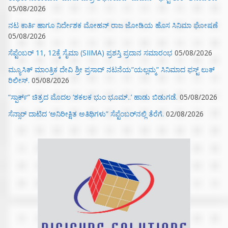
05/08/2026
ನಟ ಕಾರ್ತಿ ಹಾಗೂ ನಿರ್ದೇಶಕ ಮೋಹನ್ ರಾಜ ಜೋಡಿಯ ಹೊಸ ಸಿನಿಮಾ ಘೋಷಣೆ
05/08/2026
ಸೆಪ್ಟೆಂಬರ್ 11, 12ಕ್ಕೆ ಸೈಮಾ (SIIMA) ಪ್ರಶಸ್ತಿ ಪ್ರದಾನ ಸಮಾರಂಭ
05/08/2026
ಮ್ಯೂಸಿಕ್‌ ಮಾಂತ್ರಿಕ ದೇವಿ ಶ್ರೀ ಪ್ರಸಾದ್ ನಟನೆಯ”ಯಲ್ಲಮ್ಮ” ಸಿನಿಮಾದ ಫಸ್ಟ್‌ ಲುಕ್‌
ರಿಲೀಸ್.
05/08/2026
“ಸ್ಪಾರ್ಕ್” ಚಿತ್ರದ ಮೊದಲ‌ ‘ಶಕಲಕ ಭುಂ‌ ಭೂಮ್..’ ಹಾಡು ಬಿಡುಗಡೆ.
05/08/2026
ಸೆನ್ಸಾರ್ ದಾಟಿದ ‘ಅನಿರೀಕ್ಷಿತ ಅತಿಥಿಗಳು” ಸೆಪ್ಟೆಂಬರ್‌ನಲ್ಲಿ ತೆರೆಗೆ.
02/08/2026