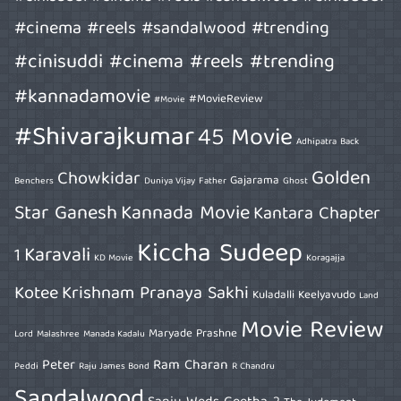
#cinema #reels #sandalwood #trending
#cinisuddi #cinema #reels #trending
#kannadamovie
#MovieReview
#Movie
#Shivarajkumar
45 Movie
Adhipatra
Back
Golden
Chowkidar
Gajarama
Benchers
Duniya Vijay
Father
Ghost
Star Ganesh
Kannada Movie
Kantara Chapter
Kiccha Sudeep
Karavali
1
KD Movie
Koragajja
Kotee
Krishnam Pranaya Sakhi
Kuladalli Keelyavudo
Land
Movie Review
Maryade Prashne
Lord
Malashree
Manada Kadalu
Peter
Ram Charan
Peddi
Raju James Bond
R Chandru
Sandalwood