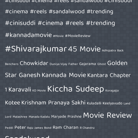
#cinisuddi
#cinisuddi #cinema #reels #sandalwood
#cinema #reels #sandalwood #trending
#cinisuddi #cinema #reels #trending
#kannadamovie
#MovieReview
#Movie
#Shivarajkumar
45 Movie
Adhipatra
Back
Golden
Chowkidar
Gajarama
Benchers
Duniya Vijay
Father
Ghost
Star Ganesh
Kannada Movie
Kantara Chapter
Kiccha Sudeep
Karavali
1
KD Movie
Koragajja
Kotee
Krishnam Pranaya Sakhi
Kuladalli Keelyavudo
Land
Movie Review
Maryade Prashne
Lord
Malashree
Manada Kadalu
Peter
Ram Charan
Peddi
Raju James Bond
R Chandru