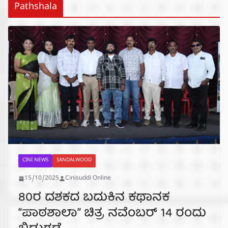
Pathshala
CINI NEWS
SANDALWOOD
15/10/2025
Cinisuddi Online
80ರ ದಶಕದ ಬದುಕಿನ ಕಥಾನಕ
“ಪಾಠಶಾಲಾ” ಚಿತ್ರ ನವೆಂಬರ್ 14 ರಂದು