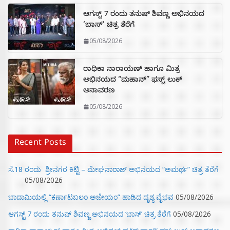
ಆಗಸ್ಟ್ 7 ರಂದು ತನುಷ್ ಶಿವಣ್ಣ ಅಭಿನಯದ
‘ಬಾಸ್’ ಚಿತ್ರ ತೆರೆಗೆ
05/08/2026
ರಾಧಿಕಾ ನಾರಾಯಣ್ ಹಾಗೂ ಮಿತ್ರ
ಅಭಿನಯದ “ಮಹಾನ್” ಫಸ್ಟ್ ಲುಕ್
ಅನಾವರಣ
05/08/2026
Recent Posts
ಸೆ.18 ರಂದು ಶ್ರೀನಗರ ಕಿಟ್ಟಿ – ಮೇಘನಾರಾಜ್ ಅಭಿನಯದ “ಅಮರ್ಥ” ಚಿತ್ರ ತೆರೆಗೆ
05/08/2026
ಬಾದಾಮಿಯಲ್ಲಿ “ಕರ್ಣಾಟಬಲಂ ಅಜೇಯಂ” ಹಾಡಿದ ದೃಶ್ಯ ವೈಭವ
05/08/2026
ಆಗಸ್ಟ್ 7 ರಂದು ತನುಷ್ ಶಿವಣ್ಣ ಅಭಿನಯದ ‘ಬಾಸ್’ ಚಿತ್ರ ತೆರೆಗೆ
05/08/2026