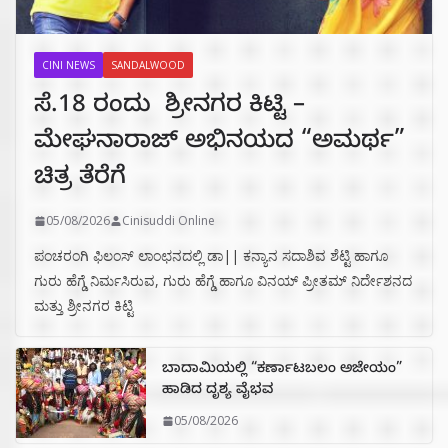
CINI NEWS
SANDALWOOD
ಸೆ.18 ರಂದು ಶ್ರೀನಗರ ಕಿಟ್ಟಿ –
ಮೇಘನಾರಾಜ್ ಅಭಿನಯದ “ಅಮರ್ಥ”
ಚಿತ್ರ ತೆರೆಗೆ
05/08/2026
Cinisuddi Online
ಪಂಚರಂಗಿ ಫಿಲಂಸ್ ಲಾಂಛನದಲ್ಲಿ ಡಾ|| ಕನ್ಯಾನ ಸದಾಶಿವ ಶೆಟ್ಟಿ ಹಾಗೂ
ಗುರು ಹೆಗ್ಡೆ ನಿರ್ಮಸಿರುವ, ಗುರು ಹೆಗ್ಡೆ ಹಾಗೂ ವಿನಯ್ ಪ್ರೀತಮ್ ನಿರ್ದೇಶನದ
ಮತ್ತು ಶ್ರೀನಗರ ಕಿಟ್ಟಿ
ಬಾದಾಮಿಯಲ್ಲಿ “ಕರ್ಣಾಟಬಲಂ ಅಜೇಯಂ”
ಹಾಡಿದ ದೃಶ್ಯ ವೈಭವ
05/08/2026