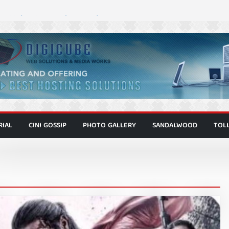
ಾಗೂ ಮಿತ್ರ ಅಭಿನಯದ “ಮಹಾನ್” ಫಸ್ಟ್ ಲುಕ್
ಿರ್ದೇಶಕ ಮೋಹನ್ ರಾಜ ಜೋಡಿಯ ಹೊಸ ಸಿನಿಮಾ
ರ ಕಿಟ್ಟಿ – ಮೇಘನಾರಾಜ್ ಅಭಿನಯದ “ಅಮರ್ಥ” ಚಿತ್ರ
ಣಾಟಬಲಂ ಅಜೇಯಂ” ಹಾಡಿದ ದೃಶ್ಯ ವೈಭವ
 ಶಿವಣ್ಣ ಅಭಿನಯದ ‘ಬಾಸ್’ ಚಿತ್ರ ತೆರೆಗೆ
RIAL
CINI GOSSIP
PHOTO GALLERY
SANDALWOOD
TOL