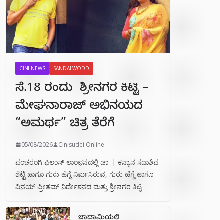
CINI NEWS
SANDALWOOD
ಸೆ.18 ರಂದು ಶ್ರೀನಗರ ಕಿಟ್ಟಿ –
ಮೇಘನಾರಾಜ್ ಅಭಿನಯದ
“ಅಮರ್ಥ” ಚಿತ್ರ ತೆರೆಗೆ
05/08/2026
Cinisuddi Online
ಪಂಚರಂಗಿ ಫಿಲಂಸ್ ಲಾಂಛನದಲ್ಲಿ ಡಾ|| ಕನ್ಯಾನ ಸದಾಶಿವ
ಶೆಟ್ಟಿ ಹಾಗೂ ಗುರು ಹೆಗ್ಡೆ ನಿರ್ಮಸಿರುವ, ಗುರು ಹೆಗ್ಡೆ ಹಾಗೂ
ವಿನಯ್ ಪ್ರೀತಮ್ ನಿರ್ದೇಶನದ ಮತ್ತು ಶ್ರೀನಗರ ಕಿಟ್ಟಿ
ಬಾದಾಮಿಯಲ್ಲಿ