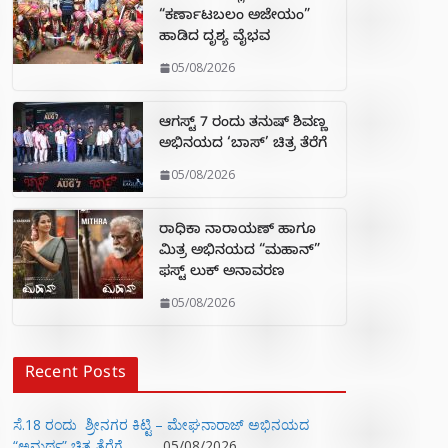
“ಕರ್ಣಾಟಬಲಂ ಅಜೇಯಂ”
ಹಾಡಿದ ದೃಶ್ಯ ವೈಭವ
05/08/2026
ಆಗಸ್ಟ್ 7 ರಂದು ತನುಷ್ ಶಿವಣ್ಣ
ಅಭಿನಯದ ‘ಬಾಸ್’ ಚಿತ್ರ ತೆರೆಗೆ
05/08/2026
ರಾಧಿಕಾ ನಾರಾಯಣ್ ಹಾಗೂ
ಮಿತ್ರ ಅಭಿನಯದ “ಮಹಾನ್”
ಫಸ್ಟ್ ಲುಕ್ ಅನಾವರಣ
05/08/2026
Recent Posts
ಸೆ.18 ರಂದು ಶ್ರೀನಗರ ಕಿಟ್ಟಿ – ಮೇಘನಾರಾಜ್ ಅಭಿನಯದ
“ಅಮರ್ಥ” ಚಿತ್ರ ತೆರೆಗೆ
05/08/2026