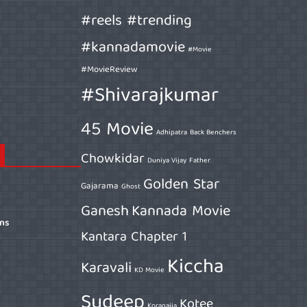
#reels #trending
#kannadamovie
#Movie
#MovieReview
#Shivarajkumar
45 Movie
Adhipatra
Back Benchers
Chowkidar
Duniya Vijay
Father
Golden Star
Gajarama
Ghost
Ganesh
Kannada Movie
ons
Kantara Chapter 1
Kiccha
Karavali
KD Movie
Sudeep
Kotee
Koragajja