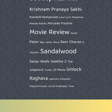
Krishnam Pranaya Sakhi
Kuladalli Keelyavudo
Land Lord
Malashree
Maryade Prashne
Manada Kadalu
Movie Review
Peddi
Peter
Ram Charan
Raju James Bond
R
Sandalwood
Chandru
Sanju Weds Geetha-2
The
Unlock
Judgment
UI Movie
Trailer
Raghava
Upendra
Vidyarthi
Vidyarthiniyare
Vinod Prabhakar
Yuva