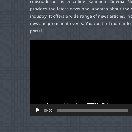
cinisuddi.com
is a online Kannada Cinema Ne
provides the latest news and updates about the 
industry. It offers a wide range of news articles, in
news on prominent events. You can find more infor
portal.
Video
Player
00:00