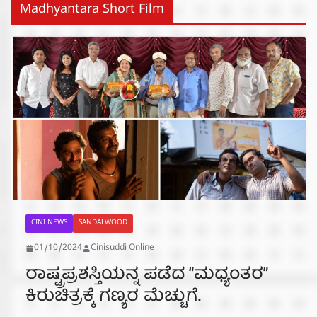
Madhyantara Short Film
CINI NEWS
SANDALWOOD
01/10/2024
Cinisuddi Online
ರಾಷ್ಟ್ರಪ್ರಶಸ್ತಿಯನ್ನ ಪಡೆದ “ಮಧ್ಯಂತರ”
ಕಿರುಚಿತ್ರಕ್ಕೆ ಗಣ್ಯರ ಮೆಚ್ಚುಗೆ.