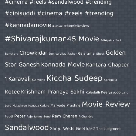
#cinema #reels #sandalwood #trending
#cinisuddi #cinema #reels #trending
#kannadamovie
#MovieReview
#Movie
#Shivarajkumar
45 Movie
Adhipatra
Back
Golden
Chowkidar
Gajarama
Benchers
Duniya Vijay
Father
Ghost
Star Ganesh
Kannada Movie
Kantara Chapter
Kiccha Sudeep
Karavali
1
KD Movie
Koragajja
Kotee
Krishnam Pranaya Sakhi
Kuladalli Keelyavudo
Land
Movie Review
Maryade Prashne
Lord
Malashree
Manada Kadalu
Peter
Ram Charan
Peddi
Raju James Bond
R Chandru
Sandalwood
Sanju Weds Geetha-2
The Judgment