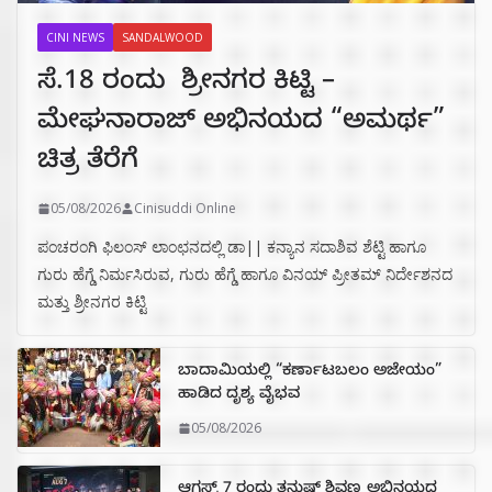
CINI NEWS
SANDALWOOD
ಸೆ.18 ರಂದು ಶ್ರೀನಗರ ಕಿಟ್ಟಿ –
ಮೇಘನಾರಾಜ್ ಅಭಿನಯದ “ಅಮರ್ಥ”
ಚಿತ್ರ ತೆರೆಗೆ
05/08/2026
Cinisuddi Online
ಪಂಚರಂಗಿ ಫಿಲಂಸ್ ಲಾಂಛನದಲ್ಲಿ ಡಾ|| ಕನ್ಯಾನ ಸದಾಶಿವ ಶೆಟ್ಟಿ ಹಾಗೂ
ಗುರು ಹೆಗ್ಡೆ ನಿರ್ಮಸಿರುವ, ಗುರು ಹೆಗ್ಡೆ ಹಾಗೂ ವಿನಯ್ ಪ್ರೀತಮ್ ನಿರ್ದೇಶನದ
ಮತ್ತು ಶ್ರೀನಗರ ಕಿಟ್ಟಿ
ಬಾದಾಮಿಯಲ್ಲಿ “ಕರ್ಣಾಟಬಲಂ ಅಜೇಯಂ”
ಹಾಡಿದ ದೃಶ್ಯ ವೈಭವ
05/08/2026
ಆಗಸ್ಟ್ 7 ರಂದು ತನುಷ್ ಶಿವಣ್ಣ ಅಭಿನಯದ