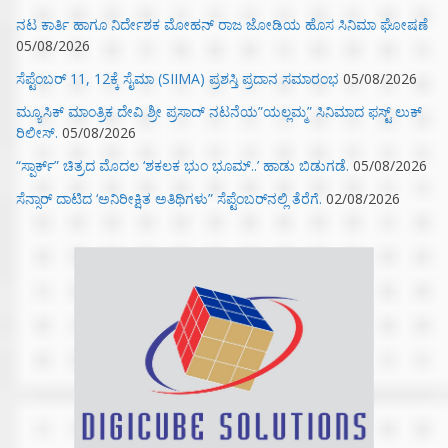
ನಟ ಕಾರ್ತಿ ಹಾಗೂ ನಿರ್ದೇಶಕ ಮೋಹನ್ ರಾಜ ಜೋಡಿಯ ಹೊಸ ಸಿನಿಮಾ ಘೋಷಣೆ
05/08/2026
ಸೆಪ್ಟೆಂಬರ್ 11, 12ಕ್ಕೆ ಸೈಮಾ (SIIMA) ಪ್ರಶಸ್ತಿ ಪ್ರದಾನ ಸಮಾರಂಭ
05/08/2026
ಮ್ಯೂಸಿಕ್‌ ಮಾಂತ್ರಿಕ ದೇವಿ ಶ್ರೀ ಪ್ರಸಾದ್ ನಟನೆಯ”ಯಲ್ಲಮ್ಮ” ಸಿನಿಮಾದ ಫಸ್ಟ್‌ ಲುಕ್‌
ರಿಲೀಸ್.
05/08/2026
“ಸ್ಪಾರ್ಕ್” ಚಿತ್ರದ ಮೊದಲ‌ ‘ಶಕಲಕ ಭುಂ‌ ಭೂಮ್..’ ಹಾಡು ಬಿಡುಗಡೆ.
05/08/2026
ಸೆನ್ಸಾರ್ ದಾಟಿದ ‘ಅನಿರೀಕ್ಷಿತ ಅತಿಥಿಗಳು” ಸೆಪ್ಟೆಂಬರ್‌ನಲ್ಲಿ ತೆರೆಗೆ.
02/08/2026