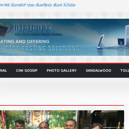
ನಿರ್ದೇಶಕ ಮೋಹನ್ ರಾಜ ಜೋಡಿಯ ಹೊಸ ಸಿನಿಮಾ
ರ ಕಿಟ್ಟಿ – ಮೇಘನಾರಾಜ್ ಅಭಿನಯದ “ಅಮರ್ಥ” ಚಿತ್ರ
್ಣಾಟಬಲಂ ಅಜೇಯಂ” ಹಾಡಿದ ದೃಶ್ಯ ವೈಭವ
್ ಶಿವಣ್ಣ ಅಭಿನಯದ ‘ಬಾಸ್’ ಚಿತ್ರ ತೆರೆಗೆ
ಾಗೂ ಮಿತ್ರ ಅಭಿನಯದ “ಮಹಾನ್” ಫಸ್ಟ್ ಲುಕ್
RIAL
CINI GOSSIP
PHOTO GALLERY
SANDALWOOD
TOL