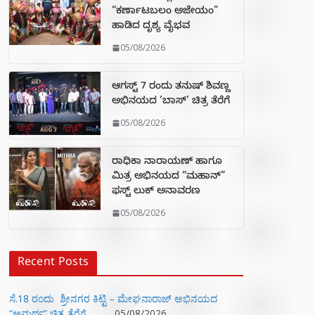
“ಕರ್ಣಾಟಬಲಂ ಅಜೇಯಂ”
ಹಾಡಿದ ದೃಶ್ಯ ವೈಭವ
05/08/2026
ಆಗಸ್ಟ್ 7 ರಂದು ತನುಷ್ ಶಿವಣ್ಣ
ಅಭಿನಯದ ‘ಬಾಸ್’ ಚಿತ್ರ ತೆರೆಗೆ
05/08/2026
ರಾಧಿಕಾ ನಾರಾಯಣ್ ಹಾಗೂ
ಮಿತ್ರ ಅಭಿನಯದ “ಮಹಾನ್”
ಫಸ್ಟ್ ಲುಕ್ ಅನಾವರಣ
05/08/2026
Recent Posts
ಸೆ.18 ರಂದು ಶ್ರೀನಗರ ಕಿಟ್ಟಿ – ಮೇಘನಾರಾಜ್ ಅಭಿನಯದ
“ಅಮರ್ಥ” ಚಿತ್ರ ತೆರೆಗೆ
05/08/2026