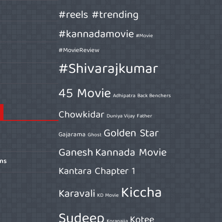
#reels #trending
#kannadamovie
#Movie
#MovieReview
#Shivarajkumar
45 Movie
Adhipatra
Back Benchers
Chowkidar
Duniya Vijay
Father
Golden Star
Gajarama
Ghost
Ganesh
Kannada Movie
ons
Kantara Chapter 1
Kiccha
Karavali
KD Movie
Sudeep
Kotee
Koragajja