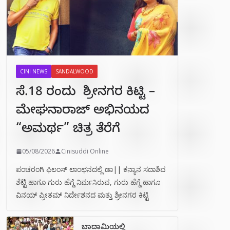
CINI NEWS
SANDALWOOD
ಸೆ.18 ರಂದು ಶ್ರೀನಗರ ಕಿಟ್ಟಿ –
ಮೇಘನಾರಾಜ್ ಅಭಿನಯದ
“ಅಮರ್ಥ” ಚಿತ್ರ ತೆರೆಗೆ
05/08/2026
Cinisuddi Online
ಪಂಚರಂಗಿ ಫಿಲಂಸ್ ಲಾಂಛನದಲ್ಲಿ ಡಾ|| ಕನ್ಯಾನ ಸದಾಶಿವ
ಶೆಟ್ಟಿ ಹಾಗೂ ಗುರು ಹೆಗ್ಡೆ ನಿರ್ಮಸಿರುವ, ಗುರು ಹೆಗ್ಡೆ ಹಾಗೂ
ವಿನಯ್ ಪ್ರೀತಮ್ ನಿರ್ದೇಶನದ ಮತ್ತು ಶ್ರೀನಗರ ಕಿಟ್ಟಿ
ಬಾದಾಮಿಯಲ್ಲಿ