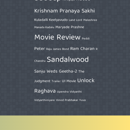
Krishnam Pranaya Sakhi
Kuladalli Keelyavudo
Land Lord
Malashree
Maryade Prashne
Manada Kadalu
Movie Review
Peddi
Peter
Ram Charan
Raju James Bond
R
Sandalwood
Chandru
Sanju Weds Geetha-2
The
Unlock
Judgment
UI Movie
Trailer
Raghava
Upendra
Vidyarthi
Vidyarthiniyare
Vinod Prabhakar
Yuva