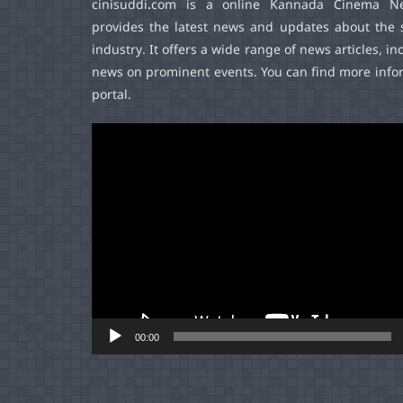
cinisuddi.com
is a online Kannada Cinema Ne
provides the latest news and updates about the 
industry. It offers a wide range of news articles, in
news on prominent events. You can find more infor
portal.
Video
Player
00:00