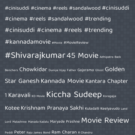
#cinisuddi
#cinisuddi #cinema #reels #sandalwood
#cinema #reels #sandalwood #trending
#cinisuddi #cinema #reels #trending
#kannadamovie
#MovieReview
#Movie
#Shivarajkumar
45 Movie
Adhipatra
Back
Golden
Chowkidar
Gajarama
Benchers
Duniya Vijay
Father
Ghost
Star Ganesh
Kannada Movie
Kantara Chapter
Kiccha Sudeep
Karavali
1
KD Movie
Koragajja
Kotee
Krishnam Pranaya Sakhi
Kuladalli Keelyavudo
Land
Movie Review
Maryade Prashne
Lord
Malashree
Manada Kadalu
Peter
Ram Charan
Peddi
Raju James Bond
R Chandru