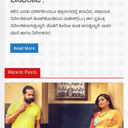
ಬಸವರಾಜ್.
ಕಳೆದ ಎರಡು ದಶಕಗಳಿಂದಲೂ ಚಿತ್ರರಂಗದಲ್ಲಿ ಕಲಾವಿದ, ಸಹಾಯಕ
ನಿರ್ದೇಶಕನಾಗಿ ತೊಡಗಿಕೊಂಡಿರುವ ಮಹೇಶ್(ಓಂ) ಈಗ ಸ್ವತಂತ್ರ
ನಿರ್ದೇಶಕನಾಗುತ್ತಿದ್ದಾರೆ. ಜೊತೆಗೆ ಹೀರೋ ಕೂಡ ಆಗುತ್ತಿದ್ದಾರೆ. ಅವರ
ನಟನೆ ಹಾಗೂ ನಿರ್ದೇಶನದ
Read More
Recent Posts