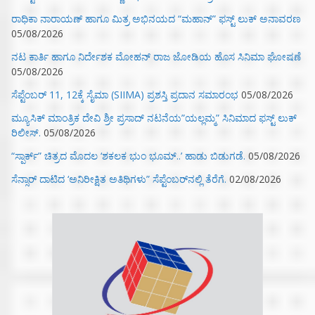
ರಾಧಿಕಾ ನಾರಾಯಣ್ ಹಾಗೂ ಮಿತ್ರ ಅಭಿನಯದ “ಮಹಾನ್” ಫಸ್ಟ್ ಲುಕ್ ಅನಾವರಣ
05/08/2026
ನಟ ಕಾರ್ತಿ ಹಾಗೂ ನಿರ್ದೇಶಕ ಮೋಹನ್ ರಾಜ ಜೋಡಿಯ ಹೊಸ ಸಿನಿಮಾ ಘೋಷಣೆ
05/08/2026
ಸೆಪ್ಟೆಂಬರ್ 11, 12ಕ್ಕೆ ಸೈಮಾ (SIIMA) ಪ್ರಶಸ್ತಿ ಪ್ರದಾನ ಸಮಾರಂಭ
05/08/2026
ಮ್ಯೂಸಿಕ್‌ ಮಾಂತ್ರಿಕ ದೇವಿ ಶ್ರೀ ಪ್ರಸಾದ್ ನಟನೆಯ”ಯಲ್ಲಮ್ಮ” ಸಿನಿಮಾದ ಫಸ್ಟ್‌ ಲುಕ್‌
ರಿಲೀಸ್.
05/08/2026
“ಸ್ಪಾರ್ಕ್” ಚಿತ್ರದ ಮೊದಲ‌ ‘ಶಕಲಕ ಭುಂ‌ ಭೂಮ್..’ ಹಾಡು ಬಿಡುಗಡೆ.
05/08/2026
ಸೆನ್ಸಾರ್ ದಾಟಿದ ‘ಅನಿರೀಕ್ಷಿತ ಅತಿಥಿಗಳು” ಸೆಪ್ಟೆಂಬರ್‌ನಲ್ಲಿ ತೆರೆಗೆ.
02/08/2026