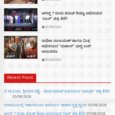
ಆಗಸ್ಟ್ 7 ರಂದು ತನುಷ್ ಶಿವಣ್ಣ ಅಭಿನಯದ
‘ಬಾಸ್’ ಚಿತ್ರ ತೆರೆಗೆ
05/08/2026
ರಾಧಿಕಾ ನಾರಾಯಣ್ ಹಾಗೂ ಮಿತ್ರ
ಅಭಿನಯದ “ಮಹಾನ್” ಫಸ್ಟ್ ಲುಕ್
ಅನಾವರಣ
05/08/2026
Recent Posts
ಸೆ.18 ರಂದು ಶ್ರೀನಗರ ಕಿಟ್ಟಿ – ಮೇಘನಾರಾಜ್ ಅಭಿನಯದ “ಅಮರ್ಥ” ಚಿತ್ರ ತೆರೆಗೆ
05/08/2026
ಬಾದಾಮಿಯಲ್ಲಿ “ಕರ್ಣಾಟಬಲಂ ಅಜೇಯಂ” ಹಾಡಿದ ದೃಶ್ಯ ವೈಭವ
05/08/2026
ಆಗಸ್ಟ್ 7 ರಂದು ತನುಷ್ ಶಿವಣ್ಣ ಅಭಿನಯದ ‘ಬಾಸ್’ ಚಿತ್ರ ತೆರೆಗೆ
05/08/2026