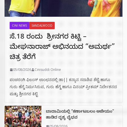
CINI NEWS
SANDALWOOD
ಸೆ.18 ರಂದು ಶ್ರೀನಗರ ಕಿಟ್ಟಿ –
ಮೇಘನಾರಾಜ್ ಅಭಿನಯದ “ಅಮರ್ಥ”
ಚಿತ್ರ ತೆರೆಗೆ
05/08/2026
Cinisuddi Online
ಪಂಚರಂಗಿ ಫಿಲಂಸ್ ಲಾಂಛನದಲ್ಲಿ ಡಾ|| ಕನ್ಯಾನ ಸದಾಶಿವ ಶೆಟ್ಟಿ ಹಾಗೂ
ಗುರು ಹೆಗ್ಡೆ ನಿರ್ಮಸಿರುವ, ಗುರು ಹೆಗ್ಡೆ ಹಾಗೂ ವಿನಯ್ ಪ್ರೀತಮ್ ನಿರ್ದೇಶನದ
ಮತ್ತು ಶ್ರೀನಗರ ಕಿಟ್ಟಿ
ಬಾದಾಮಿಯಲ್ಲಿ “ಕರ್ಣಾಟಬಲಂ ಅಜೇಯಂ”
ಹಾಡಿದ ದೃಶ್ಯ ವೈಭವ
05/08/2026