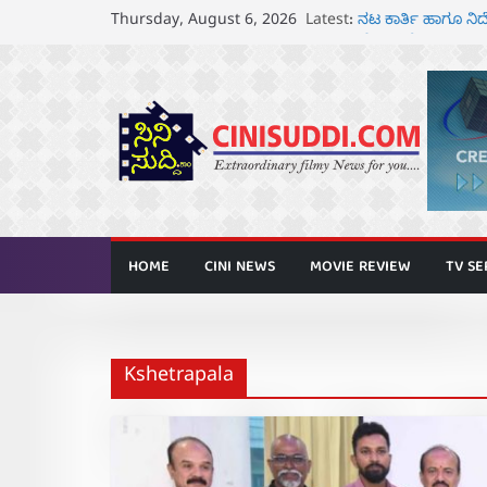
Skip
Latest:
ನಟ ಕಾರ್ತಿ ಹಾಗೂ 
Thursday, August 6, 2026
to
ಘೋಷಣೆ
ಸೆ.18 ರಂದು ಶ್ರೀನಗ
content
ತೆರೆಗೆ
ಬಾದಾಮಿಯಲ್ಲಿ “ಕರ
ಆಗಸ್ಟ್ 7 ರಂದು ತನುಷ
ರಾಧಿಕಾ ನಾರಾಯಣ್ ಹ
ಅನಾವರಣ
HOME
CINI NEWS
MOVIE REVIEW
TV SE
Kshetrapala