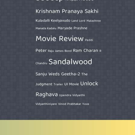
Krishnam Pranaya Sakhi
Kuladalli Keelyavudo
Land Lord
Malashree
Maryade Prashne
Manada Kadalu
Movie Review
Peddi
Peter
Ram Charan
Raju James Bond
R
Sandalwood
Chandru
Sanju Weds Geetha-2
The
Unlock
Judgment
UI Movie
Trailer
Raghava
Upendra
Vidyarthi
Vidyarthiniyare
Vinod Prabhakar
Yuva