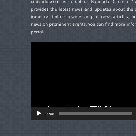
cinisuddi.com
is a online Kannada Cinema Ne
provides the latest news and updates about the 
industry. It offers a wide range of news articles, in
news on prominent events. You can find more infor
portal.
Video
Player
00:00