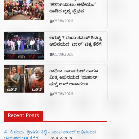
“ಕರ್ಣಾಟಬಲಂ ಅಜೇಯಂ”
ಹಾಡಿದ ದೃಶ್ಯ ವೈಭವ
05/08/2026
ಆಗಸ್ಟ್ 7 ರಂದು ತನುಷ್ ಶಿವಣ್ಣ
ಅಭಿನಯದ ‘ಬಾಸ್’ ಚಿತ್ರ ತೆರೆಗೆ
05/08/2026
ರಾಧಿಕಾ ನಾರಾಯಣ್ ಹಾಗೂ
ಮಿತ್ರ ಅಭಿನಯದ “ಮಹಾನ್”
ಫಸ್ಟ್ ಲುಕ್ ಅನಾವರಣ
05/08/2026
Recent Posts
ಸೆ.18 ರಂದು ಶ್ರೀನಗರ ಕಿಟ್ಟಿ – ಮೇಘನಾರಾಜ್ ಅಭಿನಯದ
“ಅಮರ್ಥ” ಚಿತ್ರ ತೆರೆಗೆ
05/08/2026