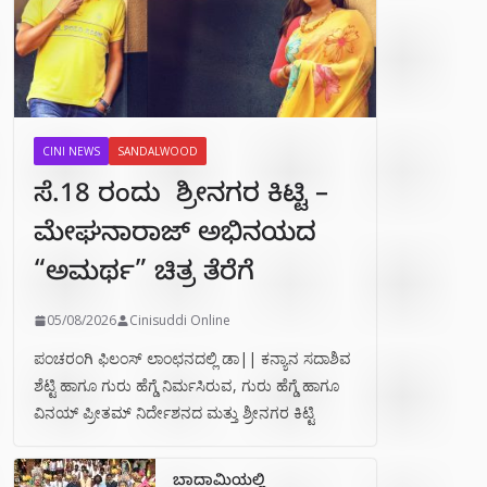
CINI NEWS
SANDALWOOD
ಸೆ.18 ರಂದು ಶ್ರೀನಗರ ಕಿಟ್ಟಿ –
ಮೇಘನಾರಾಜ್ ಅಭಿನಯದ
“ಅಮರ್ಥ” ಚಿತ್ರ ತೆರೆಗೆ
05/08/2026
Cinisuddi Online
ಪಂಚರಂಗಿ ಫಿಲಂಸ್ ಲಾಂಛನದಲ್ಲಿ ಡಾ|| ಕನ್ಯಾನ ಸದಾಶಿವ
ಶೆಟ್ಟಿ ಹಾಗೂ ಗುರು ಹೆಗ್ಡೆ ನಿರ್ಮಸಿರುವ, ಗುರು ಹೆಗ್ಡೆ ಹಾಗೂ
ವಿನಯ್ ಪ್ರೀತಮ್ ನಿರ್ದೇಶನದ ಮತ್ತು ಶ್ರೀನಗರ ಕಿಟ್ಟಿ
ಬಾದಾಮಿಯಲ್ಲಿ