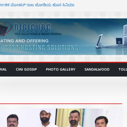
ನಿರ್ದೇಶಕ ಮೋಹನ್ ರಾಜ ಜೋಡಿಯ ಹೊಸ ಸಿನಿಮಾ
ರ ಕಿಟ್ಟಿ – ಮೇಘನಾರಾಜ್ ಅಭಿನಯದ “ಅಮರ್ಥ” ಚಿತ್ರ
್ಣಾಟಬಲಂ ಅಜೇಯಂ” ಹಾಡಿದ ದೃಶ್ಯ ವೈಭವ
್ ಶಿವಣ್ಣ ಅಭಿನಯದ ‘ಬಾಸ್’ ಚಿತ್ರ ತೆರೆಗೆ
ಾಗೂ ಮಿತ್ರ ಅಭಿನಯದ “ಮಹಾನ್” ಫಸ್ಟ್ ಲುಕ್
RIAL
CINI GOSSIP
PHOTO GALLERY
SANDALWOOD
TOL