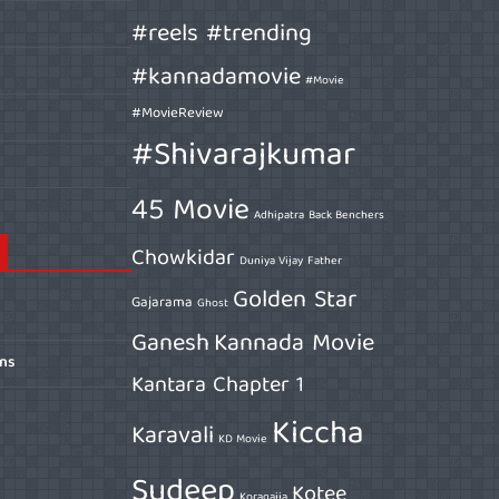
#reels #trending
#kannadamovie
#Movie
#MovieReview
#Shivarajkumar
45 Movie
Adhipatra
Back Benchers
Chowkidar
Duniya Vijay
Father
Golden Star
Gajarama
Ghost
Ganesh
Kannada Movie
ons
Kantara Chapter 1
Kiccha
Karavali
KD Movie
Sudeep
Kotee
Koragajja