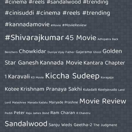
#cinema #reels #sandalwood #trending
#cinisuddi #cinema #reels #trending
#kannadamovie
#MovieReview
#Movie
#Shivarajkumar
45 Movie
Adhipatra
Back
Golden
Chowkidar
Gajarama
Benchers
Duniya Vijay
Father
Ghost
Star Ganesh
Kannada Movie
Kantara Chapter
Kiccha Sudeep
Karavali
1
KD Movie
Koragajja
Kotee
Krishnam Pranaya Sakhi
Kuladalli Keelyavudo
Land
Movie Review
Maryade Prashne
Lord
Malashree
Manada Kadalu
Peter
Ram Charan
Peddi
Raju James Bond
R Chandru
Sandalwood
Sanju Weds Geetha-2
The Judgment