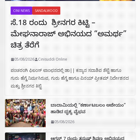
CINI NEWS
SANDALWOOD
ಸೆ.18 ರಂದು ಶ್ರೀನಗರ ಕಿಟ್ಟಿ –
ಮೇಘನಾರಾಜ್ ಅಭಿನಯದ “ಅಮರ್ಥ”
ಚಿತ್ರ ತೆರೆಗೆ
05/08/2026
Cinisuddi Online
ಪಂಚರಂಗಿ ಫಿಲಂಸ್ ಲಾಂಛನದಲ್ಲಿ ಡಾ|| ಕನ್ಯಾನ ಸದಾಶಿವ ಶೆಟ್ಟಿ ಹಾಗೂ
ಗುರು ಹೆಗ್ಡೆ ನಿರ್ಮಸಿರುವ, ಗುರು ಹೆಗ್ಡೆ ಹಾಗೂ ವಿನಯ್ ಪ್ರೀತಮ್ ನಿರ್ದೇಶನದ
ಮತ್ತು ಶ್ರೀನಗರ ಕಿಟ್ಟಿ
ಬಾದಾಮಿಯಲ್ಲಿ “ಕರ್ಣಾಟಬಲಂ ಅಜೇಯಂ”
ಹಾಡಿದ ದೃಶ್ಯ ವೈಭವ
05/08/2026
ಆಗಸ್ಟ್ 7 ರಂದು ತನುಷ್ ಶಿವಣ್ಣ ಅಭಿನಯದ