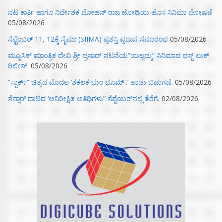
ನಟ ಕಾರ್ತಿ ಹಾಗೂ ನಿರ್ದೇಶಕ ಮೋಹನ್ ರಾಜ ಜೋಡಿಯ ಹೊಸ ಸಿನಿಮಾ ಘೋಷಣೆ
05/08/2026
ಸೆಪ್ಟೆಂಬರ್ 11, 12ಕ್ಕೆ ಸೈಮಾ (SIIMA) ಪ್ರಶಸ್ತಿ ಪ್ರದಾನ ಸಮಾರಂಭ
05/08/2026
ಮ್ಯೂಸಿಕ್‌ ಮಾಂತ್ರಿಕ ದೇವಿ ಶ್ರೀ ಪ್ರಸಾದ್ ನಟನೆಯ”ಯಲ್ಲಮ್ಮ” ಸಿನಿಮಾದ ಫಸ್ಟ್‌ ಲುಕ್‌
ರಿಲೀಸ್.
05/08/2026
“ಸ್ಪಾರ್ಕ್” ಚಿತ್ರದ ಮೊದಲ‌ ‘ಶಕಲಕ ಭುಂ‌ ಭೂಮ್..’ ಹಾಡು ಬಿಡುಗಡೆ.
05/08/2026
ಸೆನ್ಸಾರ್ ದಾಟಿದ ‘ಅನಿರೀಕ್ಷಿತ ಅತಿಥಿಗಳು” ಸೆಪ್ಟೆಂಬರ್‌ನಲ್ಲಿ ತೆರೆಗೆ.
02/08/2026