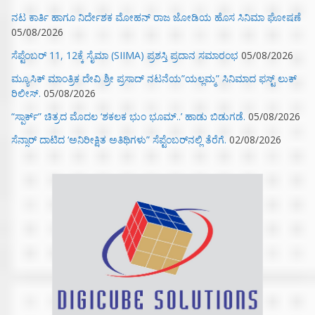
ನಟ ಕಾರ್ತಿ ಹಾಗೂ ನಿರ್ದೇಶಕ ಮೋಹನ್ ರಾಜ ಜೋಡಿಯ ಹೊಸ ಸಿನಿಮಾ ಘೋಷಣೆ
05/08/2026
ಸೆಪ್ಟೆಂಬರ್ 11, 12ಕ್ಕೆ ಸೈಮಾ (SIIMA) ಪ್ರಶಸ್ತಿ ಪ್ರದಾನ ಸಮಾರಂಭ
05/08/2026
ಮ್ಯೂಸಿಕ್‌ ಮಾಂತ್ರಿಕ ದೇವಿ ಶ್ರೀ ಪ್ರಸಾದ್ ನಟನೆಯ”ಯಲ್ಲಮ್ಮ” ಸಿನಿಮಾದ ಫಸ್ಟ್‌ ಲುಕ್‌
ರಿಲೀಸ್.
05/08/2026
“ಸ್ಪಾರ್ಕ್” ಚಿತ್ರದ ಮೊದಲ‌ ‘ಶಕಲಕ ಭುಂ‌ ಭೂಮ್..’ ಹಾಡು ಬಿಡುಗಡೆ.
05/08/2026
ಸೆನ್ಸಾರ್ ದಾಟಿದ ‘ಅನಿರೀಕ್ಷಿತ ಅತಿಥಿಗಳು” ಸೆಪ್ಟೆಂಬರ್‌ನಲ್ಲಿ ತೆರೆಗೆ.
02/08/2026