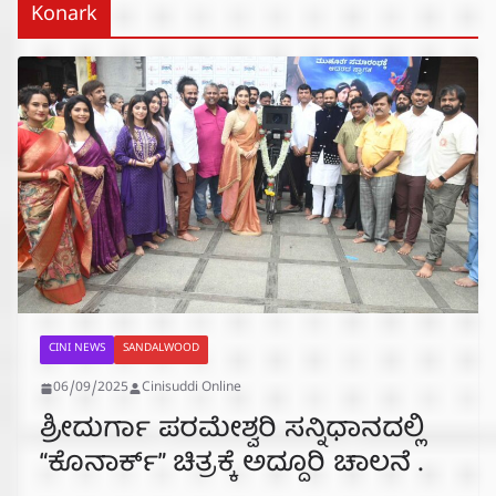
Konark
CINI NEWS
SANDALWOOD
06/09/2025
Cinisuddi Online
ಶ್ರೀದುರ್ಗಾ ಪರಮೇಶ್ವರಿ ಸನ್ನಿಧಾನದಲ್ಲಿ
“ಕೊನಾರ್ಕ್” ಚಿತ್ರಕ್ಕೆ ಅದ್ದೂರಿ ಚಾಲನೆ .