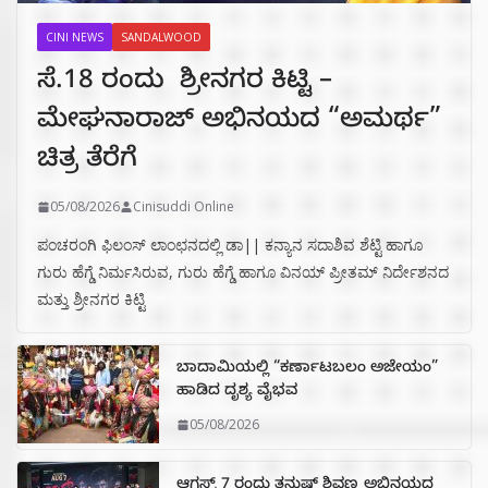
CINI NEWS
SANDALWOOD
ಸೆ.18 ರಂದು ಶ್ರೀನಗರ ಕಿಟ್ಟಿ –
ಮೇಘನಾರಾಜ್ ಅಭಿನಯದ “ಅಮರ್ಥ”
ಚಿತ್ರ ತೆರೆಗೆ
05/08/2026
Cinisuddi Online
ಪಂಚರಂಗಿ ಫಿಲಂಸ್ ಲಾಂಛನದಲ್ಲಿ ಡಾ|| ಕನ್ಯಾನ ಸದಾಶಿವ ಶೆಟ್ಟಿ ಹಾಗೂ
ಗುರು ಹೆಗ್ಡೆ ನಿರ್ಮಸಿರುವ, ಗುರು ಹೆಗ್ಡೆ ಹಾಗೂ ವಿನಯ್ ಪ್ರೀತಮ್ ನಿರ್ದೇಶನದ
ಮತ್ತು ಶ್ರೀನಗರ ಕಿಟ್ಟಿ
ಬಾದಾಮಿಯಲ್ಲಿ “ಕರ್ಣಾಟಬಲಂ ಅಜೇಯಂ”
ಹಾಡಿದ ದೃಶ್ಯ ವೈಭವ
05/08/2026
ಆಗಸ್ಟ್ 7 ರಂದು ತನುಷ್ ಶಿವಣ್ಣ ಅಭಿನಯದ