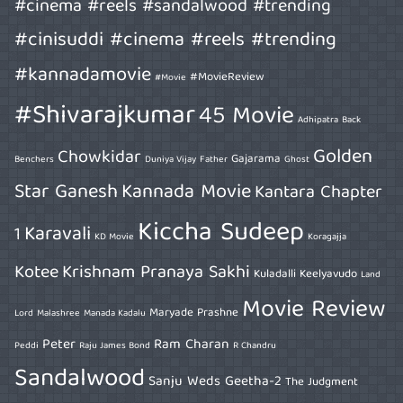
#cinema #reels #sandalwood #trending
#cinisuddi #cinema #reels #trending
#kannadamovie
#MovieReview
#Movie
#Shivarajkumar
45 Movie
Adhipatra
Back
Golden
Chowkidar
Gajarama
Benchers
Duniya Vijay
Father
Ghost
Star Ganesh
Kannada Movie
Kantara Chapter
Kiccha Sudeep
Karavali
1
KD Movie
Koragajja
Kotee
Krishnam Pranaya Sakhi
Kuladalli Keelyavudo
Land
Movie Review
Maryade Prashne
Lord
Malashree
Manada Kadalu
Peter
Ram Charan
Peddi
Raju James Bond
R Chandru
Sandalwood
Sanju Weds Geetha-2
The Judgment