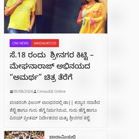
CINI NEWS
SANDALWOOD
ಸೆ.18 ರಂದು ಶ್ರೀನಗರ ಕಿಟ್ಟಿ –
ಮೇಘನಾರಾಜ್ ಅಭಿನಯದ
“ಅಮರ್ಥ” ಚಿತ್ರ ತೆರೆಗೆ
05/08/2026
Cinisuddi Online
ಪಂಚರಂಗಿ ಫಿಲಂಸ್ ಲಾಂಛನದಲ್ಲಿ ಡಾ|| ಕನ್ಯಾನ ಸದಾಶಿವ
ಶೆಟ್ಟಿ ಹಾಗೂ ಗುರು ಹೆಗ್ಡೆ ನಿರ್ಮಸಿರುವ, ಗುರು ಹೆಗ್ಡೆ ಹಾಗೂ
ವಿನಯ್ ಪ್ರೀತಮ್ ನಿರ್ದೇಶನದ ಮತ್ತು ಶ್ರೀನಗರ ಕಿಟ್ಟಿ
ಬಾದಾಮಿಯಲ್ಲಿ