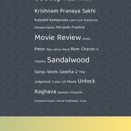
Krishnam Pranaya Sakhi
Kuladalli Keelyavudo
Land Lord
Malashree
Maryade Prashne
Manada Kadalu
Movie Review
Peddi
Peter
Ram Charan
Raju James Bond
R
Sandalwood
Chandru
Sanju Weds Geetha-2
The
Unlock
Judgment
UI Movie
Trailer
Raghava
Upendra
Vidyarthi
Vidyarthiniyare
Vinod Prabhakar
Yuva