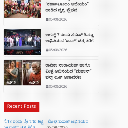
“ಕರ್ಣಾಟಬಲಂ ಅಜೇಯಂ”
ಹಾಡಿದ ದೃಶ್ಯ ವೈಭವ
05/08/2026
ಆಗಸ್ಟ್ 7 ರಂದು ತನುಷ್ ಶಿವಣ್ಣ
ಅಭಿನಯದ ‘ಬಾಸ್’ ಚಿತ್ರ ತೆರೆಗೆ
05/08/2026
ರಾಧಿಕಾ ನಾರಾಯಣ್ ಹಾಗೂ
ಮಿತ್ರ ಅಭಿನಯದ “ಮಹಾನ್”
ಫಸ್ಟ್ ಲುಕ್ ಅನಾವರಣ
05/08/2026
Recent Posts
ಸೆ.18 ರಂದು ಶ್ರೀನಗರ ಕಿಟ್ಟಿ – ಮೇಘನಾರಾಜ್ ಅಭಿನಯದ
“ಅಮರ್ಥ” ಚಿತ್ರ ತೆರೆಗೆ
05/08/2026