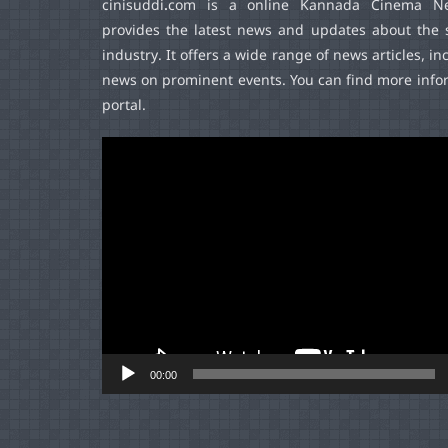
cinisuddi.com
is a online Kannada Cinema Ne
provides the latest news and updates about the 
industry. It offers a wide range of news articles, in
news on prominent events. You can find more infor
portal.
Video
Player
00:00