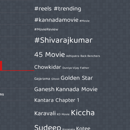
#reels #trending
#kannadamovie
#Movie
#MovieReview
#Shivarajkumar
45 Movie
Adhipatra
Back Benchers
Chowkidar
Duniya Vijay
Father
Golden Star
Gajarama
Ghost
Ganesh
Kannada Movie
ons
Kantara Chapter 1
Kiccha
Karavali
KD Movie
Sudeep
Kotee
Koragajja