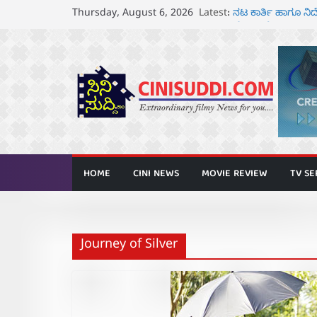
Skip
Latest:
ನಟ ಕಾರ್ತಿ ಹಾಗೂ 
Thursday, August 6, 2026
to
ಘೋಷಣೆ
ಸೆ.18 ರಂದು ಶ್ರೀನಗ
content
ತೆರೆಗೆ
ಬಾದಾಮಿಯಲ್ಲಿ “ಕರ
ಆಗಸ್ಟ್ 7 ರಂದು ತನುಷ
ರಾಧಿಕಾ ನಾರಾಯಣ್ ಹ
ಅನಾವರಣ
HOME
CINI NEWS
MOVIE REVIEW
TV SE
Journey of Silver