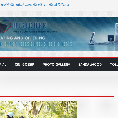
ನಿರ್ದೇಶಕ ಮೋಹನ್ ರಾಜ ಜೋಡಿಯ ಹೊಸ ಸಿನಿಮಾ
ರ ಕಿಟ್ಟಿ – ಮೇಘನಾರಾಜ್ ಅಭಿನಯದ “ಅಮರ್ಥ” ಚಿತ್ರ
್ಣಾಟಬಲಂ ಅಜೇಯಂ” ಹಾಡಿದ ದೃಶ್ಯ ವೈಭವ
್ ಶಿವಣ್ಣ ಅಭಿನಯದ ‘ಬಾಸ್’ ಚಿತ್ರ ತೆರೆಗೆ
ಾಗೂ ಮಿತ್ರ ಅಭಿನಯದ “ಮಹಾನ್” ಫಸ್ಟ್ ಲುಕ್
RIAL
CINI GOSSIP
PHOTO GALLERY
SANDALWOOD
TOL