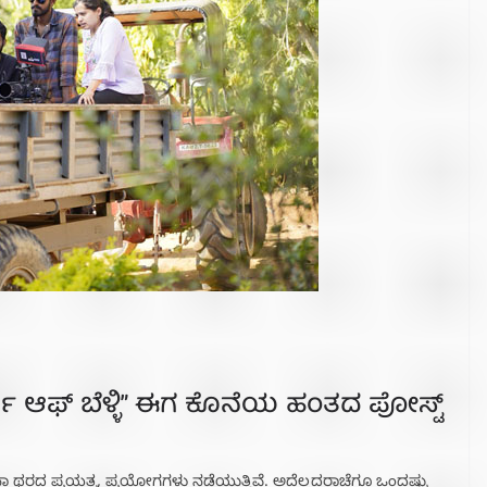
ರ್ನಿ ಆಫ್ ಬೆಳ್ಳಿ” ಈಗ ಕೊನೆಯ ಹಂತದ ಪೋಸ್ಟ್
ಾನಾ ಥರದ ಪ್ರಯತ್ನ, ಪ್ರಯೋಗಗಳು ನಡೆಯುತ್ತಿವೆ. ಅದೆಲ್ಲದರಾಚೆಗೂ ಒಂದಷ್ಟು