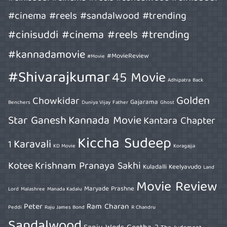
#cinema #reels #sandalwood #trending
#cinisuddi #cinema #reels #trending
#kannadamovie
#MovieReview
#Movie
#Shivarajkumar
45 Movie
Adhipatra
Back
Golden
Chowkidar
Gajarama
Benchers
Duniya Vijay
Father
Ghost
Star Ganesh
Kannada Movie
Kantara Chapter
Kiccha Sudeep
Karavali
1
KD Movie
Koragajja
Kotee
Krishnam Pranaya Sakhi
Kuladalli Keelyavudo
Land
Movie Review
Maryade Prashne
Lord
Malashree
Manada Kadalu
Peter
Ram Charan
Peddi
Raju James Bond
R Chandru
Sandalwood