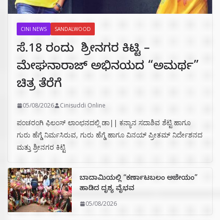
CINI NEWS
SANDALWOOD
ಸೆ.18 ರಂದು ಶ್ರೀನಗರ ಕಿಟ್ಟಿ –
ಮೇಘನಾರಾಜ್ ಅಭಿನಯದ “ಅಮರ್ಥ”
ಚಿತ್ರ ತೆರೆಗೆ
05/08/2026
Cinisuddi Online
ಪಂಚರಂಗಿ ಫಿಲಂಸ್ ಲಾಂಛನದಲ್ಲಿ ಡಾ|| ಕನ್ಯಾನ ಸದಾಶಿವ ಶೆಟ್ಟಿ ಹಾಗೂ
ಗುರು ಹೆಗ್ಡೆ ನಿರ್ಮಸಿರುವ, ಗುರು ಹೆಗ್ಡೆ ಹಾಗೂ ವಿನಯ್ ಪ್ರೀತಮ್ ನಿರ್ದೇಶನದ
ಮತ್ತು ಶ್ರೀನಗರ ಕಿಟ್ಟಿ
ಬಾದಾಮಿಯಲ್ಲಿ “ಕರ್ಣಾಟಬಲಂ ಅಜೇಯಂ”
ಹಾಡಿದ ದೃಶ್ಯ ವೈಭವ
05/08/2026