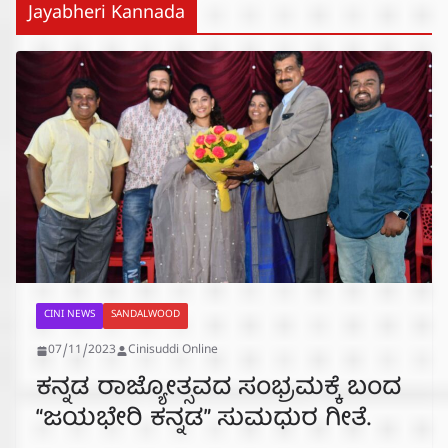
Jayabheri Kannada
CINI NEWS
SANDALWOOD
07/11/2023
Cinisuddi Online
ಕನ್ನಡ ರಾಜ್ಯೋತ್ಸವದ ಸಂಭ್ರಮಕ್ಕೆ ಬಂದ
“ಜಯಭೇರಿ ಕನ್ನಡ” ಸುಮಧುರ ಗೀತೆ.