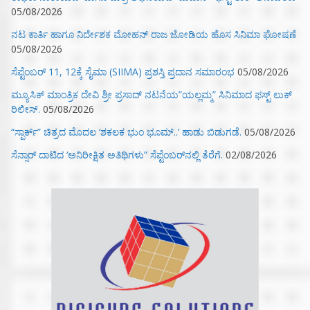
05/08/2026
ನಟ ಕಾರ್ತಿ ಹಾಗೂ ನಿರ್ದೇಶಕ ಮೋಹನ್ ರಾಜ ಜೋಡಿಯ ಹೊಸ ಸಿನಿಮಾ ಘೋಷಣೆ
05/08/2026
ಸೆಪ್ಟೆಂಬರ್ 11, 12ಕ್ಕೆ ಸೈಮಾ (SIIMA) ಪ್ರಶಸ್ತಿ ಪ್ರದಾನ ಸಮಾರಂಭ
05/08/2026
ಮ್ಯೂಸಿಕ್‌ ಮಾಂತ್ರಿಕ ದೇವಿ ಶ್ರೀ ಪ್ರಸಾದ್ ನಟನೆಯ”ಯಲ್ಲಮ್ಮ” ಸಿನಿಮಾದ ಫಸ್ಟ್‌ ಲುಕ್‌
ರಿಲೀಸ್.
05/08/2026
“ಸ್ಪಾರ್ಕ್” ಚಿತ್ರದ ಮೊದಲ‌ ‘ಶಕಲಕ ಭುಂ‌ ಭೂಮ್..’ ಹಾಡು ಬಿಡುಗಡೆ.
05/08/2026
ಸೆನ್ಸಾರ್ ದಾಟಿದ ‘ಅನಿರೀಕ್ಷಿತ ಅತಿಥಿಗಳು” ಸೆಪ್ಟೆಂಬರ್‌ನಲ್ಲಿ ತೆರೆಗೆ.
02/08/2026