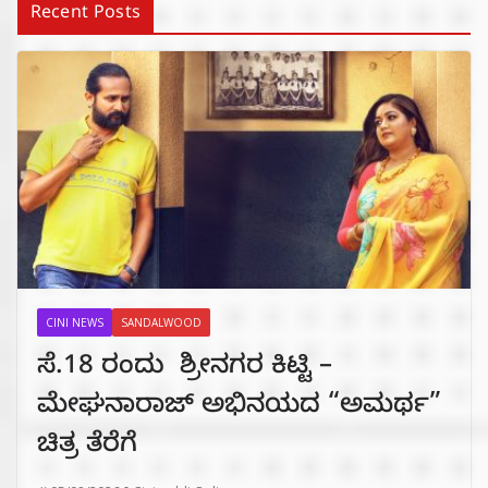
Recent Posts
CINI NEWS
SANDALWOOD
ಸೆ.18 ರಂದು ಶ್ರೀನಗರ ಕಿಟ್ಟಿ –
ಮೇಘನಾರಾಜ್ ಅಭಿನಯದ “ಅಮರ್ಥ”
ಚಿತ್ರ ತೆರೆಗೆ