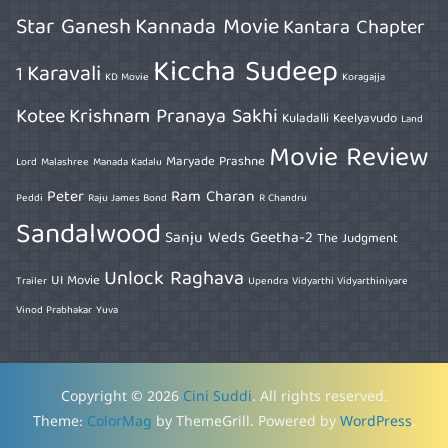
Star Ganesh
Kannada Movie
Kantara Chapter
Kiccha Sudeep
Karavali
1
KD Movie
Koragajja
Kotee
Krishnam Pranaya Sakhi
Kuladalli Keelyavudo
Land
Movie Review
Maryade Prashne
Lord
Malashree
Manada Kadalu
Peter
Ram Charan
Peddi
Raju James Bond
R Chandru
Sandalwood
Sanju Weds Geetha-2
The Judgment
Unlock Raghava
UI Movie
Trailer
Upendra
Vidyarthi Vidyarthiniyare
Vinod Prabhakar
Yuva
Copyright © 2026
Cini Suddi
. All rights reserved.
Theme:
ColorMag
by ThemeGrill. Powered by
WordPress
.