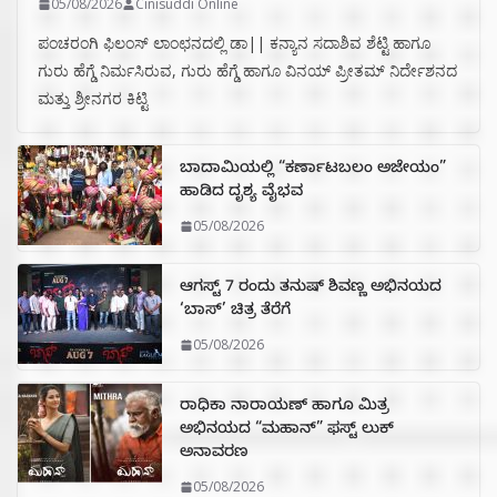
05/08/2026
Cinisuddi Online
ಪಂಚರಂಗಿ ಫಿಲಂಸ್ ಲಾಂಛನದಲ್ಲಿ ಡಾ|| ಕನ್ಯಾನ ಸದಾಶಿವ ಶೆಟ್ಟಿ ಹಾಗೂ
ಗುರು ಹೆಗ್ಡೆ ನಿರ್ಮಸಿರುವ, ಗುರು ಹೆಗ್ಡೆ ಹಾಗೂ ವಿನಯ್ ಪ್ರೀತಮ್ ನಿರ್ದೇಶನದ
ಮತ್ತು ಶ್ರೀನಗರ ಕಿಟ್ಟಿ
ಬಾದಾಮಿಯಲ್ಲಿ “ಕರ್ಣಾಟಬಲಂ ಅಜೇಯಂ”
ಹಾಡಿದ ದೃಶ್ಯ ವೈಭವ
05/08/2026
ಆಗಸ್ಟ್ 7 ರಂದು ತನುಷ್ ಶಿವಣ್ಣ ಅಭಿನಯದ
‘ಬಾಸ್’ ಚಿತ್ರ ತೆರೆಗೆ
05/08/2026
ರಾಧಿಕಾ ನಾರಾಯಣ್ ಹಾಗೂ ಮಿತ್ರ
ಅಭಿನಯದ “ಮಹಾನ್” ಫಸ್ಟ್ ಲುಕ್
ಅನಾವರಣ
05/08/2026