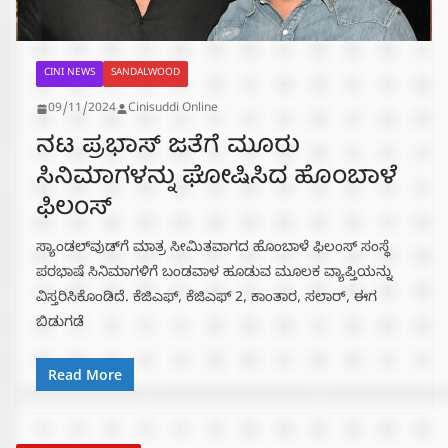
CINI NEWS
SANDALWOOD
09/11/2024
Cinisuddi Online
ನಟ ಪ್ರಭಾಸ್‌ ಜತೆಗೆ ಮೂರು
ಸಿನಿಮಾಗಳನ್ನು ಘೋಷಿಸಿದ ಹೊಂಬಾಳೆ
ಫಿಲಂಸ್‌
ಸ್ಯಾಂಡಲ್‌ವುಡ್‌ಗೆ ಮಾತ್ರ ಸೀಮಿತವಾಗದ ಹೊಂಬಾಳೆ ಫಿಲಂಸ್‌ ಸಂಸ್ಥೆ
ಪರಭಾಷೆ ಸಿನಿಮಾಗಳಿಗೆ ಬಂಡವಾಳ ಹೂಡುವ ಮೂಲಕ ವ್ಯಾಪ್ತಿಯನ್ನು
ವಿಸ್ತರಿಸಿಕೊಂಡಿದೆ. ಕೆಜಿಎಫ್‌, ಕೆಜಿಎಫ್‌ 2, ಕಾಂತಾರ, ಸಲಾರ್‌, ಈಗ
ಬಿಡುಗಡೆ
Read More