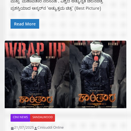
ಮತ್ತು ‘ಮಹಾವತಾರ ನರಸಿಂಹ’, ವಿಶ್ವದ ಅತ್ಯುನ್ನತ ಚಲನಚಿತ್ರ
ಪ್ರಶಸ್ತಿಯಾದ ಆಸ್ಕರ್‌ನ ‘ಅತ್ಯುತ್ತಮ ಚಿತ್ರ’ (Best Picture)
Read More
CINI NEWS
SANDALWOOD
21/07/2025
Cinisuddi Online