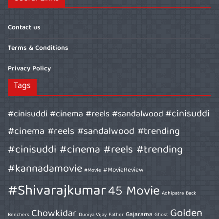
Contact us
Terms & Conditions
Privacy Policy
Tags
#cinisuddi
#cinisuddi #cinema #reels #sandalwood
#cinema #reels #sandalwood #trending
#cinisuddi #cinema #reels #trending
#kannadamovie
#MovieReview
#Movie
#Shivarajkumar
45 Movie
Adhipatra
Back
Golden
Chowkidar
Gajarama
Benchers
Duniya Vijay
Father
Ghost