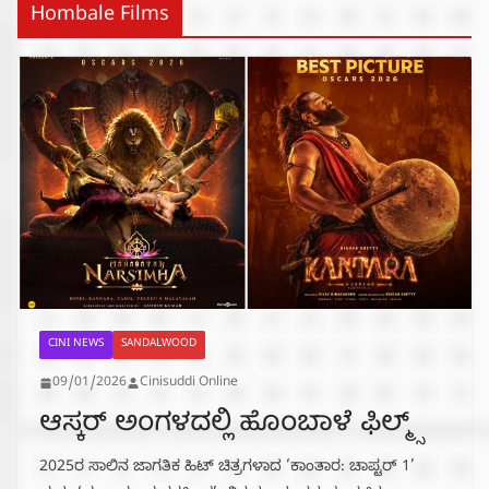
Hombale Films
CINI NEWS
SANDALWOOD
09/01/2026
Cinisuddi Online
ಆಸ್ಕರ್ ಅಂಗಳದಲ್ಲಿ ಹೊಂಬಾಳೆ ಫಿಲ್ಮ್ಸ್
2025ರ ಸಾಲಿನ ಜಾಗತಿಕ ಹಿಟ್ ಚಿತ್ರಗಳಾದ ‘ಕಾಂತಾರ: ಚಾಪ್ಟರ್ 1’