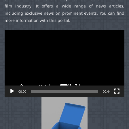
film industry. It offers a wide range of news articles,
including exclusive news on prominent events. You can find
more information with this portal.
Video
Player
00:00
00:44