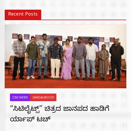
Recent Posts
CINI NEWS
SANDALWOOD
“ಸಿಟಿಲೈಟ್ಸ್‌” ಚಿತ್ರದ ಜಾನಪದ ಹಾಡಿಗೆ
ರ್ಯಾಪ್‌ ಟಚ್‌