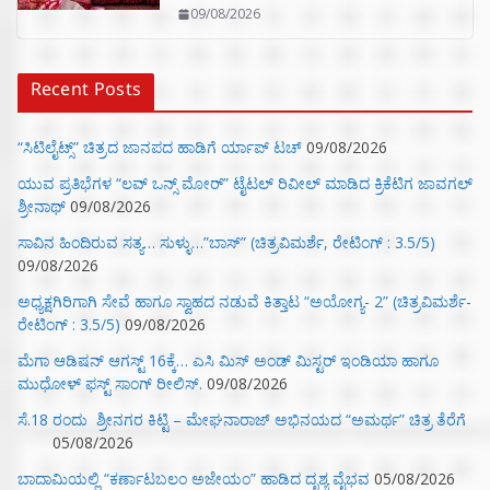
09/08/2026
Recent Posts
“ಸಿಟಿಲೈಟ್ಸ್‌” ಚಿತ್ರದ ಜಾನಪದ ಹಾಡಿಗೆ ರ್ಯಾಪ್‌ ಟಚ್‌
09/08/2026
ಯುವ ಪ್ರತಿಭೆಗಳ “ಲವ್ ಒನ್ಸ್ ಮೋರ್” ಟೈಟಲ್ ರಿವೀಲ್ ಮಾಡಿದ ಕ್ರಿಕೆಟಿಗ ಜಾವಗಲ್
ಶ್ರೀನಾಥ್
09/08/2026
ಸಾವಿನ ಹಿಂದಿರುವ ಸತ್ಯ… ಸುಳ್ಳು…”ಬಾಸ್” (ಚಿತ್ರವಿಮರ್ಶೆ, ರೇಟಿಂಗ್ : 3.5/5)
09/08/2026
ಅಧ್ಯಕ್ಷಗಿರಿಗಾಗಿ ಸೇವೆ ಹಾಗೂ ಸ್ವಾಹದ ನಡುವೆ ಕಿತ್ತಾಟ “ಅಯೋಗ್ಯ- 2” (ಚಿತ್ರವಿಮರ್ಶೆ-
ರೇಟಿಂಗ್ : 3.5/5)
09/08/2026
ಮೆಗಾ ಆಡಿಷನ್ ಆಗಸ್ಟ್ 16ಕ್ಕೆ… ಎಸಿ ಮಿಸ್ ಅಂಡ್ ಮಿಸ್ಟರ್ ಇಂಡಿಯಾ ಹಾಗೂ
ಮುಧೋಳ್ ಫಸ್ಟ್ ಸಾಂಗ್ ರೀಲಿಸ್.
09/08/2026
ಸೆ.18 ರಂದು ಶ್ರೀನಗರ ಕಿಟ್ಟಿ – ಮೇಘನಾರಾಜ್ ಅಭಿನಯದ “ಅಮರ್ಥ” ಚಿತ್ರ ತೆರೆಗೆ
05/08/2026
ಬಾದಾಮಿಯಲ್ಲಿ “ಕರ್ಣಾಟಬಲಂ ಅಜೇಯಂ” ಹಾಡಿದ ದೃಶ್ಯ ವೈಭವ
05/08/2026