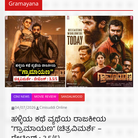
Gramayana
CINI NEWS
MOVIE REVIEW
SANDALWOOD
04/07/2026
Cinisuddi Online
ಹಳ್ಳಿಯ ಕಥೆ ವ್ಯಥೆಯ ರಾಜಕೀಯ
“ಗ್ರಾಮಾಯಣ” (ಚಿತ್ರವಿಮರ್ಶೆ –