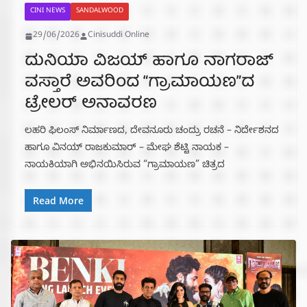
CINI NEWS
SANDALWOOD
29/06/2026
Cinisuddi Online
ದುನಿಯಾ ವಿಜಯ್ ಹಾಗೂ ನಾಗರಾಜ್
ವಸ್ತಾರೆ ಅವರಿಂದ “ಗ್ರಾಮಾಯಣ”ದ
ಟ್ರೇಲರ್ ಅನಾವರಣ
ಲಹರಿ ಫಿಲಂಸ್ ನಿರ್ಮಾಣದ, ದೇವನೂರು ಚಂದ್ರು ರಚನೆ – ನಿರ್ದೇಶನದ
ಹಾಗೂ ವಿನಯ್ ರಾಜಕುಮಾರ್ – ಮೇಘ ಶೆಟ್ಟಿ ನಾಯಕ –
ನಾಯಕಿಯಾಗಿ ಅಭಿನಯಿಸಿರುವ “ಗ್ರಾಮಾಯಣ” ಚಿತ್ರದ‌
Read More