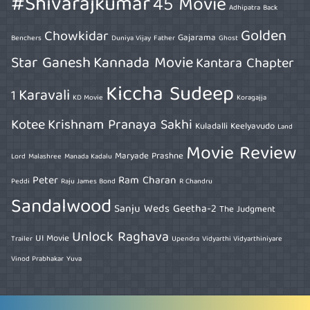
#Shivarajkumar
45 Movie
Adhipatra
Back
Golden
Chowkidar
Gajarama
Benchers
Duniya Vijay
Father
Ghost
Star Ganesh
Kannada Movie
Kantara Chapter
Kiccha Sudeep
Karavali
1
KD Movie
Koragajja
Kotee
Krishnam Pranaya Sakhi
Kuladalli Keelyavudo
Land
Movie Review
Maryade Prashne
Lord
Malashree
Manada Kadalu
Peter
Ram Charan
Peddi
Raju James Bond
R Chandru
Sandalwood
Sanju Weds Geetha-2
The Judgment
Unlock Raghava
UI Movie
Trailer
Upendra
Vidyarthi Vidyarthiniyare
Vinod Prabhakar
Yuva