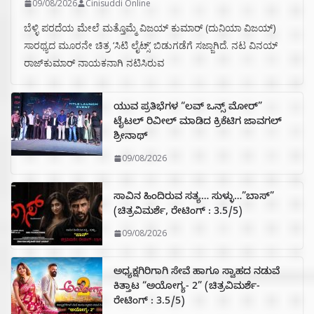
09/08/2026
Cinisuddi Online
ಬೆಳ್ಳಿ ಪರದೆಯ ಮೇಲೆ ಮತ್ತೊಮ್ಮೆ ವಿಜಯ್ ಕುಮಾರ್ (ದುನಿಯಾ ವಿಜಯ್)
ಸಾರಥ್ಯದ ಮೂರನೇ ಚಿತ್ರ ‘ಸಿಟಿ ಲೈಟ್ಸ್’ ಬಿಡುಗಡೆಗೆ ಸಜ್ಜಾಗಿದೆ. ನಟ ವಿನಯ್
ರಾಜ್‌ಕುಮಾರ್ ನಾಯಕನಾಗಿ ನಟಿಸಿರುವ
ಯುವ ಪ್ರತಿಭೆಗಳ “ಲವ್ ಒನ್ಸ್ ಮೋರ್”
ಟೈಟಲ್ ರಿವೀಲ್ ಮಾಡಿದ ಕ್ರಿಕೆಟಿಗ ಜಾವಗಲ್
ಶ್ರೀನಾಥ್
09/08/2026
ಸಾವಿನ ಹಿಂದಿರುವ ಸತ್ಯ… ಸುಳ್ಳು…”ಬಾಸ್”
(ಚಿತ್ರವಿಮರ್ಶೆ, ರೇಟಿಂಗ್ : 3.5/5)
09/08/2026
ಅಧ್ಯಕ್ಷಗಿರಿಗಾಗಿ ಸೇವೆ ಹಾಗೂ ಸ್ವಾಹದ ನಡುವೆ
ಕಿತ್ತಾಟ “ಅಯೋಗ್ಯ- 2” (ಚಿತ್ರವಿಮರ್ಶೆ-
ರೇಟಿಂಗ್ : 3.5/5)