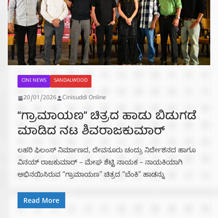
CINI NEWS
SANDALWOOD
20/01/2026
Cinisuddi Online
“ಗ್ರಾಮಾಯಣ” ಚಿತ್ರದ ಹಾಡು ಬಿಡುಗಡೆ
ಮಾಡಿದ ನಟ ಶಿವರಾಜಕುಮಾರ್
ಲಹರಿ ಫಿಲಂಸ್ ನಿರ್ಮಾಣದ, ದೇವನೂರು ಚಂದ್ರು ನಿರ್ದೇಶನದ ಹಾಗೂ
ವಿನಯ್ ರಾಜಕುಮಾರ್ – ಮೇಘ ಶೆಟ್ಟಿ ನಾಯಕ – ನಾಯಕಿಯಾಗಿ
ಅಭಿನಯಿಸಿರುವ “ಗ್ರಾಮಾಯಣ” ಚಿತ್ರದ “ಬೆಂಕಿ” ಹಾಡನ್ನು
Read More