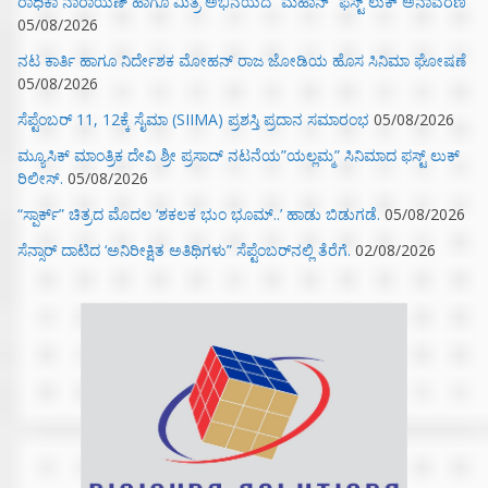
ರಾಧಿಕಾ ನಾರಾಯಣ್ ಹಾಗೂ ಮಿತ್ರ ಅಭಿನಯದ “ಮಹಾನ್” ಫಸ್ಟ್ ಲುಕ್ ಅನಾವರಣ
05/08/2026
ನಟ ಕಾರ್ತಿ ಹಾಗೂ ನಿರ್ದೇಶಕ ಮೋಹನ್ ರಾಜ ಜೋಡಿಯ ಹೊಸ ಸಿನಿಮಾ ಘೋಷಣೆ
05/08/2026
ಸೆಪ್ಟೆಂಬರ್ 11, 12ಕ್ಕೆ ಸೈಮಾ (SIIMA) ಪ್ರಶಸ್ತಿ ಪ್ರದಾನ ಸಮಾರಂಭ
05/08/2026
ಮ್ಯೂಸಿಕ್‌ ಮಾಂತ್ರಿಕ ದೇವಿ ಶ್ರೀ ಪ್ರಸಾದ್ ನಟನೆಯ”ಯಲ್ಲಮ್ಮ” ಸಿನಿಮಾದ ಫಸ್ಟ್‌ ಲುಕ್‌
ರಿಲೀಸ್.
05/08/2026
“ಸ್ಪಾರ್ಕ್” ಚಿತ್ರದ ಮೊದಲ‌ ‘ಶಕಲಕ ಭುಂ‌ ಭೂಮ್..’ ಹಾಡು ಬಿಡುಗಡೆ.
05/08/2026
ಸೆನ್ಸಾರ್ ದಾಟಿದ ‘ಅನಿರೀಕ್ಷಿತ ಅತಿಥಿಗಳು” ಸೆಪ್ಟೆಂಬರ್‌ನಲ್ಲಿ ತೆರೆಗೆ.
02/08/2026