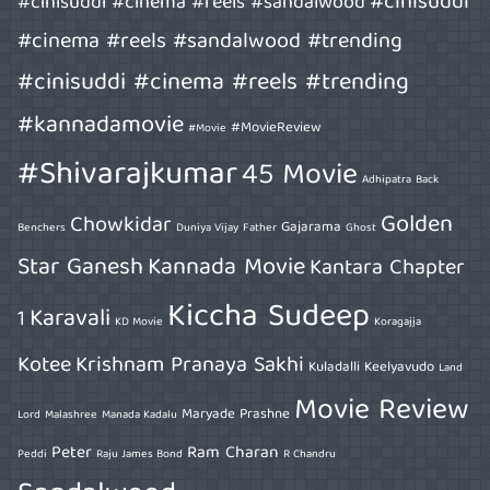
#cinisuddi
#cinisuddi #cinema #reels #sandalwood
#cinema #reels #sandalwood #trending
#cinisuddi #cinema #reels #trending
#kannadamovie
#MovieReview
#Movie
#Shivarajkumar
45 Movie
Adhipatra
Back
Golden
Chowkidar
Gajarama
Benchers
Duniya Vijay
Father
Ghost
Star Ganesh
Kannada Movie
Kantara Chapter
Kiccha Sudeep
Karavali
1
KD Movie
Koragajja
Kotee
Krishnam Pranaya Sakhi
Kuladalli Keelyavudo
Land
Movie Review
Maryade Prashne
Lord
Malashree
Manada Kadalu
Peter
Ram Charan
Peddi
Raju James Bond
R Chandru