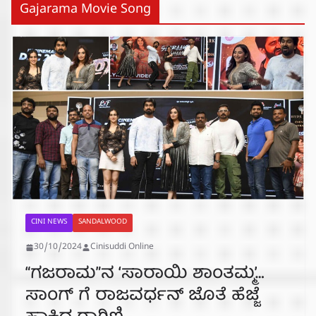
Gajarama Movie Song
CINI NEWS
SANDALWOOD
30/10/2024
Cinisuddi Online
“ಗಜರಾಮ”ನ ‘ಸಾರಾಯಿ ಶಾಂತಮ್ಮ’…
ಸಾಂಗ್ ಗೆ ರಾಜವರ್ಧನ್ ಜೊತೆ ಹೆಜ್ಜೆ