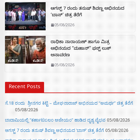
ಆಗಸ್ಟ್ 7 ರಂದು ತನುಷ್ ಶಿವಣ್ಣ ಅಭಿನಯದ
‘ಬಾಸ್’ ಚಿತ್ರ ತೆರೆಗೆ
05/08/2026
ರಾಧಿಕಾ ನಾರಾಯಣ್ ಹಾಗೂ ಮಿತ್ರ
ಅಭಿನಯದ “ಮಹಾನ್” ಫಸ್ಟ್ ಲುಕ್
ಅನಾವರಣ
05/08/2026
Recent Posts
ಸೆ.18 ರಂದು ಶ್ರೀನಗರ ಕಿಟ್ಟಿ – ಮೇಘನಾರಾಜ್ ಅಭಿನಯದ “ಅಮರ್ಥ” ಚಿತ್ರ ತೆರೆಗೆ
05/08/2026
ಬಾದಾಮಿಯಲ್ಲಿ “ಕರ್ಣಾಟಬಲಂ ಅಜೇಯಂ” ಹಾಡಿದ ದೃಶ್ಯ ವೈಭವ
05/08/2026
ಆಗಸ್ಟ್ 7 ರಂದು ತನುಷ್ ಶಿವಣ್ಣ ಅಭಿನಯದ ‘ಬಾಸ್’ ಚಿತ್ರ ತೆರೆಗೆ
05/08/2026