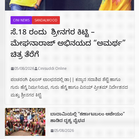
CINI NEWS
SANDALWOOD
ಸೆ.18 ರಂದು ಶ್ರೀನಗರ ಕಿಟ್ಟಿ –
ಮೇಘನಾರಾಜ್ ಅಭಿನಯದ “ಅಮರ್ಥ”
ಚಿತ್ರ ತೆರೆಗೆ
05/08/2026
Cinisuddi Online
ಪಂಚರಂಗಿ ಫಿಲಂಸ್ ಲಾಂಛನದಲ್ಲಿ ಡಾ|| ಕನ್ಯಾನ ಸದಾಶಿವ ಶೆಟ್ಟಿ ಹಾಗೂ
ಗುರು ಹೆಗ್ಡೆ ನಿರ್ಮಸಿರುವ, ಗುರು ಹೆಗ್ಡೆ ಹಾಗೂ ವಿನಯ್ ಪ್ರೀತಮ್ ನಿರ್ದೇಶನದ
ಮತ್ತು ಶ್ರೀನಗರ ಕಿಟ್ಟಿ
ಬಾದಾಮಿಯಲ್ಲಿ “ಕರ್ಣಾಟಬಲಂ ಅಜೇಯಂ”
ಹಾಡಿದ ದೃಶ್ಯ ವೈಭವ
05/08/2026