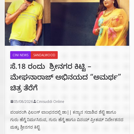
CINI NEWS
SANDALWOOD
ಸೆ.18 ರಂದು ಶ್ರೀನಗರ ಕಿಟ್ಟಿ –
ಮೇಘನಾರಾಜ್ ಅಭಿನಯದ “ಅಮರ್ಥ”
ಚಿತ್ರ ತೆರೆಗೆ
05/08/2026
Cinisuddi Online
ಪಂಚರಂಗಿ ಫಿಲಂಸ್ ಲಾಂಛನದಲ್ಲಿ ಡಾ|| ಕನ್ಯಾನ ಸದಾಶಿವ ಶೆಟ್ಟಿ ಹಾಗೂ
ಗುರು ಹೆಗ್ಡೆ ನಿರ್ಮಸಿರುವ, ಗುರು ಹೆಗ್ಡೆ ಹಾಗೂ ವಿನಯ್ ಪ್ರೀತಮ್ ನಿರ್ದೇಶನದ
ಮತ್ತು ಶ್ರೀನಗರ ಕಿಟ್ಟಿ