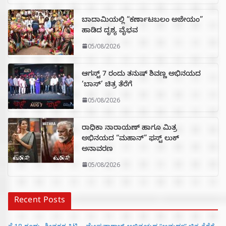
ಬಾದಾಮಿಯಲ್ಲಿ “ಕರ್ಣಾಟಬಲಂ ಅಜೇಯಂ”
ಹಾಡಿದ ದೃಶ್ಯ ವೈಭವ
05/08/2026
ಆಗಸ್ಟ್ 7 ರಂದು ತನುಷ್ ಶಿವಣ್ಣ ಅಭಿನಯದ
‘ಬಾಸ್’ ಚಿತ್ರ ತೆರೆಗೆ
05/08/2026
ರಾಧಿಕಾ ನಾರಾಯಣ್ ಹಾಗೂ ಮಿತ್ರ
ಅಭಿನಯದ “ಮಹಾನ್” ಫಸ್ಟ್ ಲುಕ್
ಅನಾವರಣ
05/08/2026
Recent Posts