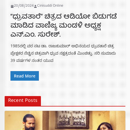
20/08/2024
Cinisuddi Online
“ಧ್ರುವತಾರೆ” ಚಿತ್ರದ ಆಡಿಯೋ ಬಿಡುಗಡೆ
ಮಾಡಿದ ವಾಣಿಜ್ಯ ಮಂಡಳಿ ಅಧ್ಯಕ್ಷ
ಎನ್.ಎಂ. ಸುರೇಶ್.
1985ರಲ್ಲಿ ವರ ನಟ ಡಾ. ರಾಜಕುಮಾರ್ ಅಭಿನಯದ ಧ್ರುವತಾರೆ ಚಿತ್ರ
ಪ್ರೇಕ್ಷಕರ ನೆಚ್ಚಿನ ಚಿತ್ರವಾಗಿ ಧ್ರುವ ನಕ್ಷತ್ರದಂತೆ ಮಿಂಚಿತ್ತು. ಸರಿ ಸುಮಾರು
39 ವರ್ಷಗಳ ನಂತರ ಯುವ
Read More
Recent Posts