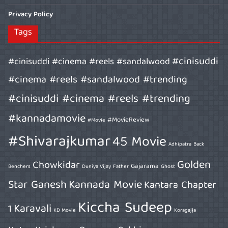
Privacy Policy
Tags
#cinisuddi
#cinisuddi #cinema #reels #sandalwood
#cinema #reels #sandalwood #trending
#cinisuddi #cinema #reels #trending
#kannadamovie
#MovieReview
#Movie
#Shivarajkumar
45 Movie
Adhipatra
Back
Golden
Chowkidar
Gajarama
Benchers
Duniya Vijay
Father
Ghost
Star Ganesh
Kannada Movie
Kantara Chapter
Kiccha Sudeep
Karavali
1
KD Movie
Koragajja