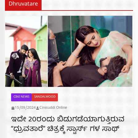
Dhruvatare
CINI NEWS
SANDALWOOD
15/09/2024
Cinisuddi Online
ಇದೇ 20ರಂದು ಬಿಡುಗಡೆಯಾಗುತ್ತಿರುವ
“ಧ್ರುವತಾರೆ” ಚಿತ್ರಕ್ಕೆ ಸ್ಟಾರ್ಸ್ ಗಳ ಸಾಥ್