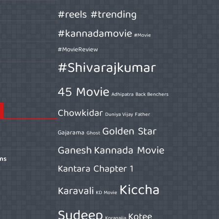
#reels #trending
#kannadamovie
#Movie
#MovieReview
#Shivarajkumar
45 Movie
Adhipatra
Back Benchers
Chowkidar
Duniya Vijay
Father
Golden Star
Gajarama
Ghost
Ganesh
Kannada Movie
ons
Kantara Chapter 1
Kiccha
Karavali
KD Movie
Sudeep
Kotee
Koragajja