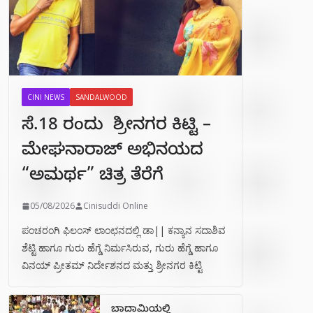
CINI NEWS
SANDALWOOD
ಸೆ.18 ರಂದು ಶ್ರೀನಗರ ಕಿಟ್ಟಿ –
ಮೇಘನಾರಾಜ್ ಅಭಿನಯದ
“ಅಮರ್ಥ” ಚಿತ್ರ ತೆರೆಗೆ
05/08/2026
Cinisuddi Online
ಪಂಚರಂಗಿ ಫಿಲಂಸ್ ಲಾಂಛನದಲ್ಲಿ ಡಾ|| ಕನ್ಯಾನ ಸದಾಶಿವ
ಶೆಟ್ಟಿ ಹಾಗೂ ಗುರು ಹೆಗ್ಡೆ ನಿರ್ಮಸಿರುವ, ಗುರು ಹೆಗ್ಡೆ ಹಾಗೂ
ವಿನಯ್ ಪ್ರೀತಮ್ ನಿರ್ದೇಶನದ ಮತ್ತು ಶ್ರೀನಗರ ಕಿಟ್ಟಿ
ಬಾದಾಮಿಯಲ್ಲಿ