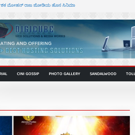
ರ್ದೇಶಕ ಮೋಹನ್ ರಾಜ ಜೋಡಿಯ ಹೊಸ ಸಿನಿಮಾ
ಕಿಟ್ಟಿ – ಮೇಘನಾರಾಜ್ ಅಭಿನಯದ “ಅಮರ್ಥ” ಚಿತ್ರ
ಾಟಬಲಂ ಅಜೇಯಂ” ಹಾಡಿದ ದೃಶ್ಯ ವೈಭವ
ಶಿವಣ್ಣ ಅಭಿನಯದ ‘ಬಾಸ್’ ಚಿತ್ರ ತೆರೆಗೆ
ಗೂ ಮಿತ್ರ ಅಭಿನಯದ “ಮಹಾನ್” ಫಸ್ಟ್ ಲುಕ್
RIAL
CINI GOSSIP
PHOTO GALLERY
SANDALWOOD
TOL