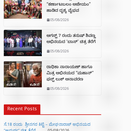
“ಕರ್ಣಾಟಬಲಂ ಅಜೇಯಂ”
ಹಾಡಿದ ದೃಶ್ಯ ವೈಭವ
05/08/2026
ಆಗಸ್ಟ್ 7 ರಂದು ತನುಷ್ ಶಿವಣ್ಣ
ಅಭಿನಯದ ‘ಬಾಸ್’ ಚಿತ್ರ ತೆರೆಗೆ
05/08/2026
ರಾಧಿಕಾ ನಾರಾಯಣ್ ಹಾಗೂ
ಮಿತ್ರ ಅಭಿನಯದ “ಮಹಾನ್”
ಫಸ್ಟ್ ಲುಕ್ ಅನಾವರಣ
05/08/2026
Recent Posts
ಸೆ.18 ರಂದು ಶ್ರೀನಗರ ಕಿಟ್ಟಿ – ಮೇಘನಾರಾಜ್ ಅಭಿನಯದ
“ಅಮರ್ಥ” ಚಿತ್ರ ತೆರೆಗೆ
05/08/2026