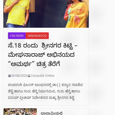
CINI NEWS
SANDALWOOD
ಸೆ.18 ರಂದು ಶ್ರೀನಗರ ಕಿಟ್ಟಿ –
ಮೇಘನಾರಾಜ್ ಅಭಿನಯದ
“ಅಮರ್ಥ” ಚಿತ್ರ ತೆರೆಗೆ
05/08/2026
Cinisuddi Online
ಪಂಚರಂಗಿ ಫಿಲಂಸ್ ಲಾಂಛನದಲ್ಲಿ ಡಾ|| ಕನ್ಯಾನ ಸದಾಶಿವ
ಶೆಟ್ಟಿ ಹಾಗೂ ಗುರು ಹೆಗ್ಡೆ ನಿರ್ಮಸಿರುವ, ಗುರು ಹೆಗ್ಡೆ ಹಾಗೂ
ವಿನಯ್ ಪ್ರೀತಮ್ ನಿರ್ದೇಶನದ ಮತ್ತು ಶ್ರೀನಗರ ಕಿಟ್ಟಿ
ಬಾದಾಮಿಯಲ್ಲಿ