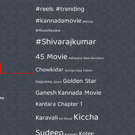
#reels #trending
#kannadamovie
#Movie
#MovieReview
#Shivarajkumar
45 Movie
Adhipatra
Back Benchers
Chowkidar
Duniya Vijay
Father
Golden Star
Gajarama
Ghost
Ganesh
Kannada Movie
ons
Kantara Chapter 1
Kiccha
Karavali
KD Movie
Sudeep
Kotee
Koragajja