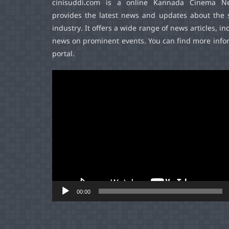
cinisuddi.com
is a online Kannada Cinema Ne
provides the latest news and updates about the 
industry. It offers a wide range of news articles, in
news on prominent events. You can find more infor
portal.
Video
Player
00:00