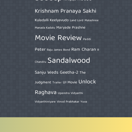
Krishnam Pranaya Sakhi
Kuladalli Keelyavudo
Land Lord
Malashree
Maryade Prashne
Manada Kadalu
Movie Review
Peddi
Peter
Ram Charan
Raju James Bond
R
Sandalwood
Chandru
Sanju Weds Geetha-2
The
Unlock
Judgment
UI Movie
Trailer
Raghava
Upendra
Vidyarthi
Vidyarthiniyare
Vinod Prabhakar
Yuva