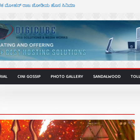
್ದೇಶಕ ಮೋಹನ್ ರಾಜ ಜೋಡಿಯ ಹೊಸ ಸಿನಿಮಾ
ಿಟ್ಟಿ – ಮೇಘನಾರಾಜ್ ಅಭಿನಯದ “ಅಮರ್ಥ” ಚಿತ್ರ
ಟಬಲಂ ಅಜೇಯಂ” ಹಾಡಿದ ದೃಶ್ಯ ವೈಭವ
ವಣ್ಣ ಅಭಿನಯದ ‘ಬಾಸ್’ ಚಿತ್ರ ತೆರೆಗೆ
 ಮಿತ್ರ ಅಭಿನಯದ “ಮಹಾನ್” ಫಸ್ಟ್ ಲುಕ್
RIAL
CINI GOSSIP
PHOTO GALLERY
SANDALWOOD
TOL