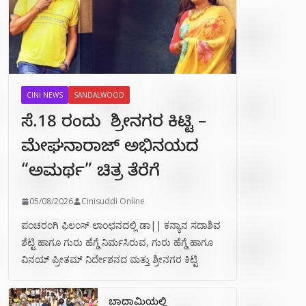
CINI NEWS
SANDALWOOD
ಸೆ.18 ರಂದು ಶ್ರೀನಗರ ಕಿಟ್ಟಿ –
ಮೇಘನಾರಾಜ್ ಅಭಿನಯದ
“ಅಮರ್ಥ” ಚಿತ್ರ ತೆರೆಗೆ
05/08/2026
Cinisuddi Online
ಪಂಚರಂಗಿ ಫಿಲಂಸ್ ಲಾಂಛನದಲ್ಲಿ ಡಾ|| ಕನ್ಯಾನ ಸದಾಶಿವ
ಶೆಟ್ಟಿ ಹಾಗೂ ಗುರು ಹೆಗ್ಡೆ ನಿರ್ಮಸಿರುವ, ಗುರು ಹೆಗ್ಡೆ ಹಾಗೂ
ವಿನಯ್ ಪ್ರೀತಮ್ ನಿರ್ದೇಶನದ ಮತ್ತು ಶ್ರೀನಗರ ಕಿಟ್ಟಿ
ಬಾದಾಮಿಯಲ್ಲಿ