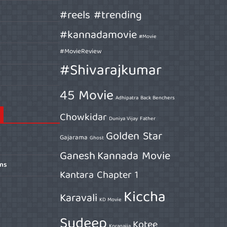
#reels #trending
#kannadamovie
#Movie
#MovieReview
#Shivarajkumar
45 Movie
Adhipatra
Back Benchers
Chowkidar
Duniya Vijay
Father
Golden Star
Gajarama
Ghost
Ganesh
Kannada Movie
ons
Kantara Chapter 1
Kiccha
Karavali
KD Movie
Sudeep
Kotee
Koragajja