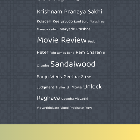
Krishnam Pranaya Sakhi
Kuladalli Keelyavudo
Land Lord
Malashree
Maryade Prashne
Manada Kadalu
Movie Review
Peddi
Peter
Ram Charan
Raju James Bond
R
Sandalwood
Chandru
Sanju Weds Geetha-2
The
Unlock
Judgment
UI Movie
Trailer
Raghava
Upendra
Vidyarthi
Vidyarthiniyare
Vinod Prabhakar
Yuva