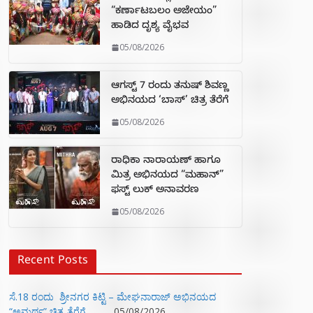
“ಕರ್ಣಾಟಬಲಂ ಅಜೇಯಂ”
ಹಾಡಿದ ದೃಶ್ಯ ವೈಭವ
05/08/2026
ಆಗಸ್ಟ್ 7 ರಂದು ತನುಷ್ ಶಿವಣ್ಣ
ಅಭಿನಯದ ‘ಬಾಸ್’ ಚಿತ್ರ ತೆರೆಗೆ
05/08/2026
ರಾಧಿಕಾ ನಾರಾಯಣ್ ಹಾಗೂ
ಮಿತ್ರ ಅಭಿನಯದ “ಮಹಾನ್”
ಫಸ್ಟ್ ಲುಕ್ ಅನಾವರಣ
05/08/2026
Recent Posts
ಸೆ.18 ರಂದು ಶ್ರೀನಗರ ಕಿಟ್ಟಿ – ಮೇಘನಾರಾಜ್ ಅಭಿನಯದ
“ಅಮರ್ಥ” ಚಿತ್ರ ತೆರೆಗೆ
05/08/2026