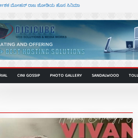
ಿರ್ದೇಶಕ ಮೋಹನ್ ರಾಜ ಜೋಡಿಯ ಹೊಸ ಸಿನಿಮಾ
ರ ಕಿಟ್ಟಿ – ಮೇಘನಾರಾಜ್ ಅಭಿನಯದ “ಅಮರ್ಥ” ಚಿತ್ರ
ಣಾಟಬಲಂ ಅಜೇಯಂ” ಹಾಡಿದ ದೃಶ್ಯ ವೈಭವ
 ಶಿವಣ್ಣ ಅಭಿನಯದ ‘ಬಾಸ್’ ಚಿತ್ರ ತೆರೆಗೆ
ಾಗೂ ಮಿತ್ರ ಅಭಿನಯದ “ಮಹಾನ್” ಫಸ್ಟ್ ಲುಕ್
RIAL
CINI GOSSIP
PHOTO GALLERY
SANDALWOOD
TOL