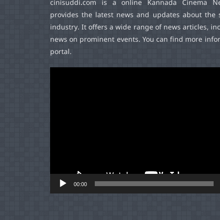
cinisuddi.com
is a online Kannada Cinema Ne
provides the latest news and updates about the 
industry. It offers a wide range of news articles, in
news on prominent events. You can find more infor
portal.
Video
Player
00:00