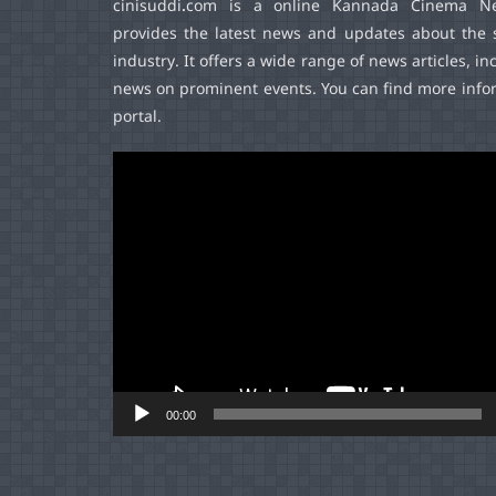
cinisuddi.com
is a online Kannada Cinema Ne
provides the latest news and updates about the 
industry. It offers a wide range of news articles, in
news on prominent events. You can find more infor
portal.
Video
Player
00:00