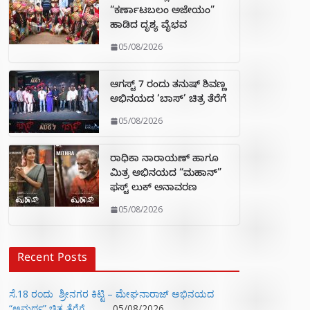
“ಕರ್ಣಾಟಬಲಂ ಅಜೇಯಂ”
ಹಾಡಿದ ದೃಶ್ಯ ವೈಭವ
05/08/2026
ಆಗಸ್ಟ್ 7 ರಂದು ತನುಷ್ ಶಿವಣ್ಣ
ಅಭಿನಯದ ‘ಬಾಸ್’ ಚಿತ್ರ ತೆರೆಗೆ
05/08/2026
ರಾಧಿಕಾ ನಾರಾಯಣ್ ಹಾಗೂ
ಮಿತ್ರ ಅಭಿನಯದ “ಮಹಾನ್”
ಫಸ್ಟ್ ಲುಕ್ ಅನಾವರಣ
05/08/2026
Recent Posts
ಸೆ.18 ರಂದು ಶ್ರೀನಗರ ಕಿಟ್ಟಿ – ಮೇಘನಾರಾಜ್ ಅಭಿನಯದ
“ಅಮರ್ಥ” ಚಿತ್ರ ತೆರೆಗೆ
05/08/2026