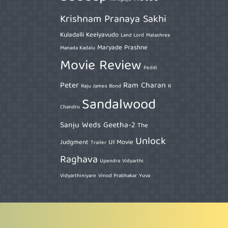
Krishnam Pranaya Sakhi
Kuladalli Keelyavudo
Land Lord
Malashree
Maryade Prashne
Manada Kadalu
Movie Review
Peddi
Peter
Ram Charan
Raju James Bond
R
Sandalwood
Chandru
Sanju Weds Geetha-2
The
Unlock
Judgment
UI Movie
Trailer
Raghava
Upendra
Vidyarthi
Vidyarthiniyare
Vinod Prabhakar
Yuva