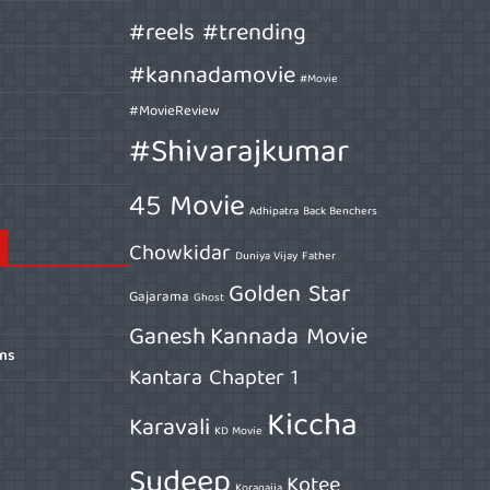
#reels #trending
#kannadamovie
#Movie
#MovieReview
#Shivarajkumar
45 Movie
Adhipatra
Back Benchers
Chowkidar
Duniya Vijay
Father
Golden Star
Gajarama
Ghost
Ganesh
Kannada Movie
ons
Kantara Chapter 1
Kiccha
Karavali
KD Movie
Sudeep
Kotee
Koragajja