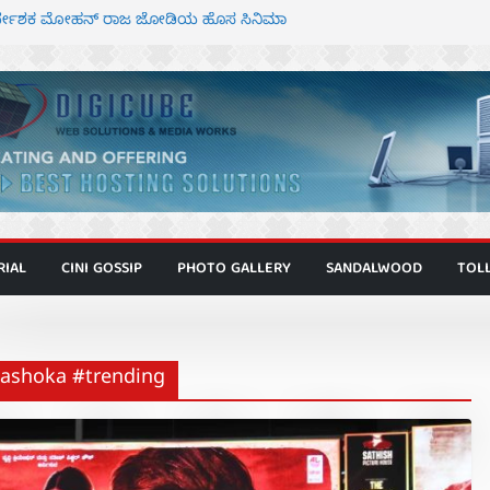
ನಿರ್ದೇಶಕ ಮೋಹನ್ ರಾಜ ಜೋಡಿಯ ಹೊಸ ಸಿನಿಮಾ
ರ ಕಿಟ್ಟಿ – ಮೇಘನಾರಾಜ್ ಅಭಿನಯದ “ಅಮರ್ಥ” ಚಿತ್ರ
್ಣಾಟಬಲಂ ಅಜೇಯಂ” ಹಾಡಿದ ದೃಶ್ಯ ವೈಭವ
್ ಶಿವಣ್ಣ ಅಭಿನಯದ ‘ಬಾಸ್’ ಚಿತ್ರ ತೆರೆಗೆ
ಾಗೂ ಮಿತ್ರ ಅಭಿನಯದ “ಮಹಾನ್” ಫಸ್ಟ್ ಲುಕ್
RIAL
CINI GOSSIP
PHOTO GALLERY
SANDALWOOD
TOL
f ashoka #trending