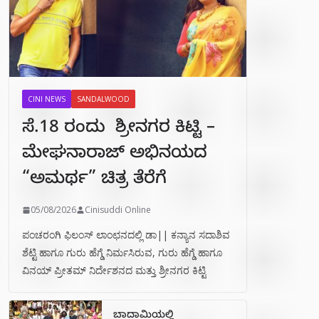
CINI NEWS
SANDALWOOD
ಸೆ.18 ರಂದು ಶ್ರೀನಗರ ಕಿಟ್ಟಿ –
ಮೇಘನಾರಾಜ್ ಅಭಿನಯದ
“ಅಮರ್ಥ” ಚಿತ್ರ ತೆರೆಗೆ
05/08/2026
Cinisuddi Online
ಪಂಚರಂಗಿ ಫಿಲಂಸ್ ಲಾಂಛನದಲ್ಲಿ ಡಾ|| ಕನ್ಯಾನ ಸದಾಶಿವ
ಶೆಟ್ಟಿ ಹಾಗೂ ಗುರು ಹೆಗ್ಡೆ ನಿರ್ಮಸಿರುವ, ಗುರು ಹೆಗ್ಡೆ ಹಾಗೂ
ವಿನಯ್ ಪ್ರೀತಮ್ ನಿರ್ದೇಶನದ ಮತ್ತು ಶ್ರೀನಗರ ಕಿಟ್ಟಿ
ಬಾದಾಮಿಯಲ್ಲಿ