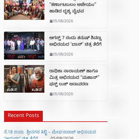
“ಕರ್ಣಾಟಬಲಂ ಅಜೇಯಂ”
ಹಾಡಿದ ದೃಶ್ಯ ವೈಭವ
05/08/2026
ಆಗಸ್ಟ್ 7 ರಂದು ತನುಷ್ ಶಿವಣ್ಣ
ಅಭಿನಯದ ‘ಬಾಸ್’ ಚಿತ್ರ ತೆರೆಗೆ
05/08/2026
ರಾಧಿಕಾ ನಾರಾಯಣ್ ಹಾಗೂ
ಮಿತ್ರ ಅಭಿನಯದ “ಮಹಾನ್”
ಫಸ್ಟ್ ಲುಕ್ ಅನಾವರಣ
05/08/2026
Recent Posts
ಸೆ.18 ರಂದು ಶ್ರೀನಗರ ಕಿಟ್ಟಿ – ಮೇಘನಾರಾಜ್ ಅಭಿನಯದ
“ಅಮರ್ಥ” ಚಿತ್ರ ತೆರೆಗೆ
05/08/2026