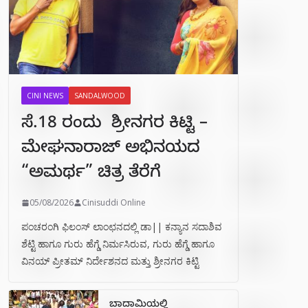
CINI NEWS
SANDALWOOD
ಸೆ.18 ರಂದು ಶ್ರೀನಗರ ಕಿಟ್ಟಿ –
ಮೇಘನಾರಾಜ್ ಅಭಿನಯದ
“ಅಮರ್ಥ” ಚಿತ್ರ ತೆರೆಗೆ
05/08/2026
Cinisuddi Online
ಪಂಚರಂಗಿ ಫಿಲಂಸ್ ಲಾಂಛನದಲ್ಲಿ ಡಾ|| ಕನ್ಯಾನ ಸದಾಶಿವ
ಶೆಟ್ಟಿ ಹಾಗೂ ಗುರು ಹೆಗ್ಡೆ ನಿರ್ಮಸಿರುವ, ಗುರು ಹೆಗ್ಡೆ ಹಾಗೂ
ವಿನಯ್ ಪ್ರೀತಮ್ ನಿರ್ದೇಶನದ ಮತ್ತು ಶ್ರೀನಗರ ಕಿಟ್ಟಿ
ಬಾದಾಮಿಯಲ್ಲಿ