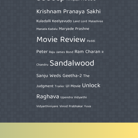
Krishnam Pranaya Sakhi
Kuladalli Keelyavudo
Land Lord
Malashree
Maryade Prashne
Manada Kadalu
Movie Review
Peddi
Peter
Ram Charan
Raju James Bond
R
Sandalwood
Chandru
Sanju Weds Geetha-2
The
Unlock
Judgment
UI Movie
Trailer
Raghava
Upendra
Vidyarthi
Vidyarthiniyare
Vinod Prabhakar
Yuva