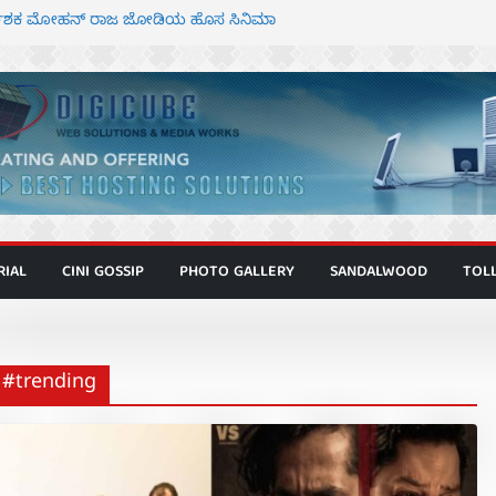
ರ್ದೇಶಕ ಮೋಹನ್ ರಾಜ ಜೋಡಿಯ ಹೊಸ ಸಿನಿಮಾ
ಕಿಟ್ಟಿ – ಮೇಘನಾರಾಜ್ ಅಭಿನಯದ “ಅಮರ್ಥ” ಚಿತ್ರ
ಾಟಬಲಂ ಅಜೇಯಂ” ಹಾಡಿದ ದೃಶ್ಯ ವೈಭವ
ಶಿವಣ್ಣ ಅಭಿನಯದ ‘ಬಾಸ್’ ಚಿತ್ರ ತೆರೆಗೆ
ಗೂ ಮಿತ್ರ ಅಭಿನಯದ “ಮಹಾನ್” ಫಸ್ಟ್ ಲುಕ್
RIAL
CINI GOSSIP
PHOTO GALLERY
SANDALWOOD
TOL
 #trending