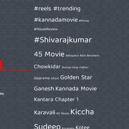
#reels #trending
#kannadamovie
#Movie
#MovieReview
#Shivarajkumar
45 Movie
Adhipatra
Back Benchers
Chowkidar
Duniya Vijay
Father
Golden Star
Gajarama
Ghost
Ganesh
Kannada Movie
ons
Kantara Chapter 1
Kiccha
Karavali
KD Movie
Sudeep
Kotee
Koragajja