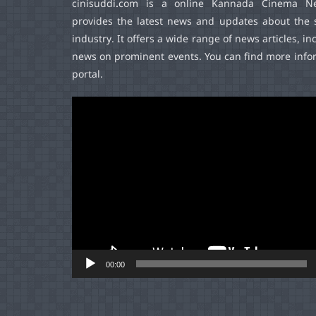
cinisuddi.com
is a online Kannada Cinema Ne
provides the latest news and updates about the 
industry. It offers a wide range of news articles, in
news on prominent events. You can find more infor
portal.
Video
Player
00:00