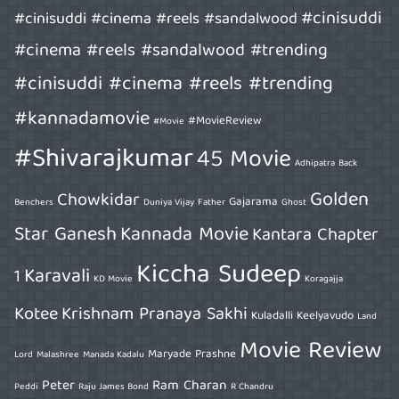
#cinisuddi
#cinisuddi #cinema #reels #sandalwood
#cinema #reels #sandalwood #trending
#cinisuddi #cinema #reels #trending
#kannadamovie
#MovieReview
#Movie
#Shivarajkumar
45 Movie
Adhipatra
Back
Golden
Chowkidar
Gajarama
Benchers
Duniya Vijay
Father
Ghost
Star Ganesh
Kannada Movie
Kantara Chapter
Kiccha Sudeep
Karavali
1
KD Movie
Koragajja
Kotee
Krishnam Pranaya Sakhi
Kuladalli Keelyavudo
Land
Movie Review
Maryade Prashne
Lord
Malashree
Manada Kadalu
Peter
Ram Charan
Peddi
Raju James Bond
R Chandru