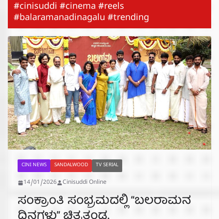
#cinisuddi #cinema #reels
#balaramanadinagalu #trending
CINI NEWS
SANDALWOOD
TV SERIAL
14/01/2026
Cinisuddi Online
ಸಂಕ್ರಾಂತಿ ಸಂಭ್ರಮದಲ್ಲಿ “ಬಲರಾಮನ
ದಿನಗಳು” ಚಿತ್ರತಂಡ.