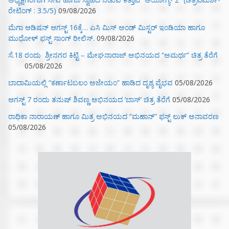
ರೇಟಿಂಗ್ : 3.5/5)
09/08/2026
ಮೆಗಾ ಆಡಿಷನ್ ಆಗಸ್ಟ್ 16ಕ್ಕೆ… ಎಸಿ ಮಿಸ್ ಅಂಡ್ ಮಿಸ್ಟರ್ ಇಂಡಿಯಾ ಹಾಗೂ
ಮುಧೋಳ್ ಫಸ್ಟ್ ಸಾಂಗ್ ರೀಲಿಸ್.
09/08/2026
ಸೆ.18 ರಂದು ಶ್ರೀನಗರ ಕಿಟ್ಟಿ – ಮೇಘನಾರಾಜ್ ಅಭಿನಯದ “ಅಮರ್ಥ” ಚಿತ್ರ ತೆರೆಗೆ
05/08/2026
ಬಾದಾಮಿಯಲ್ಲಿ “ಕರ್ಣಾಟಬಲಂ ಅಜೇಯಂ” ಹಾಡಿದ ದೃಶ್ಯ ವೈಭವ
05/08/2026
ಆಗಸ್ಟ್ 7 ರಂದು ತನುಷ್ ಶಿವಣ್ಣ ಅಭಿನಯದ ‘ಬಾಸ್’ ಚಿತ್ರ ತೆರೆಗೆ
05/08/2026
ರಾಧಿಕಾ ನಾರಾಯಣ್ ಹಾಗೂ ಮಿತ್ರ ಅಭಿನಯದ “ಮಹಾನ್” ಫಸ್ಟ್ ಲುಕ್ ಅನಾವರಣ
05/08/2026