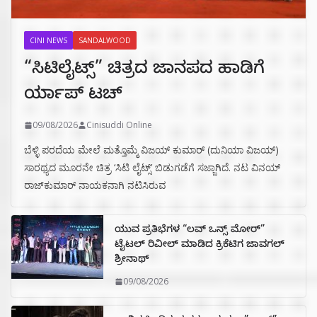
CINI NEWS
SANDALWOOD
“ಸಿಟಿಲೈಟ್ಸ್‌” ಚಿತ್ರದ ಜಾನಪದ ಹಾಡಿಗೆ
ರ್ಯಾಪ್‌ ಟಚ್‌
09/08/2026
Cinisuddi Online
ಬೆಳ್ಳಿ ಪರದೆಯ ಮೇಲೆ ಮತ್ತೊಮ್ಮೆ ವಿಜಯ್ ಕುಮಾರ್ (ದುನಿಯಾ ವಿಜಯ್)
ಸಾರಥ್ಯದ ಮೂರನೇ ಚಿತ್ರ ‘ಸಿಟಿ ಲೈಟ್ಸ್’ ಬಿಡುಗಡೆಗೆ ಸಜ್ಜಾಗಿದೆ. ನಟ ವಿನಯ್
ರಾಜ್‌ಕುಮಾರ್ ನಾಯಕನಾಗಿ ನಟಿಸಿರುವ
ಯುವ ಪ್ರತಿಭೆಗಳ “ಲವ್ ಒನ್ಸ್ ಮೋರ್”
ಟೈಟಲ್ ರಿವೀಲ್ ಮಾಡಿದ ಕ್ರಿಕೆಟಿಗ ಜಾವಗಲ್
ಶ್ರೀನಾಥ್
09/08/2026