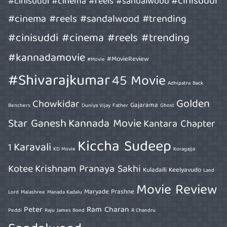
#cinisuddi
#cinisuddi #cinema #reels #sandalwood
#cinema #reels #sandalwood #trending
#cinisuddi #cinema #reels #trending
#kannadamovie
#MovieReview
#Movie
#Shivarajkumar
45 Movie
Adhipatra
Back
Golden
Chowkidar
Gajarama
Benchers
Duniya Vijay
Father
Ghost
Star Ganesh
Kannada Movie
Kantara Chapter
Kiccha Sudeep
Karavali
1
KD Movie
Koragajja
Kotee
Krishnam Pranaya Sakhi
Kuladalli Keelyavudo
Land
Movie Review
Maryade Prashne
Lord
Malashree
Manada Kadalu
Peter
Ram Charan
Peddi
Raju James Bond
R Chandru