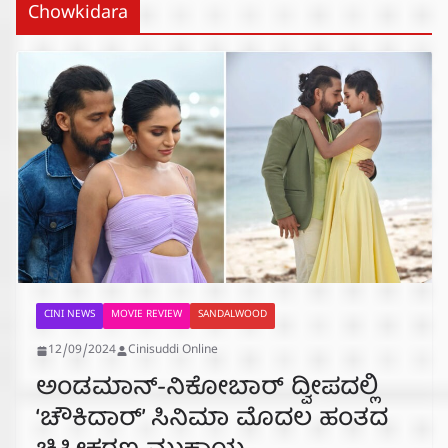
Chowkidara
CINI NEWS
MOVIE REVIEW
SANDALWOOD
12/09/2024
Cinisuddi Online
ಅಂಡಮಾನ್-ನಿಕೋಬಾರ್ ದ್ವೀಪದಲ್ಲಿ
‘ಚೌಕಿದಾರ್’ ಸಿನಿಮಾ ಮೊದಲ ಹಂತದ