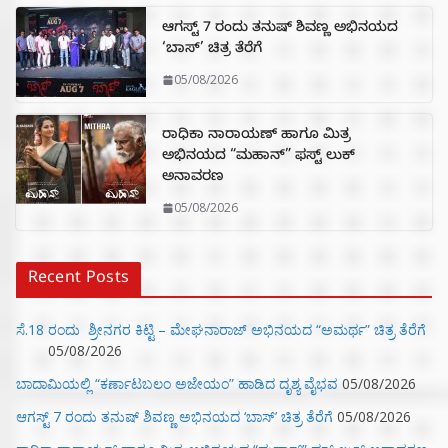
ಆಗಸ್ಟ್ 7 ರಂದು ತನುಷ್ ಶಿವಣ್ಣ ಅಭಿನಯದ
‘ಬಾಸ್’ ಚಿತ್ರ ತೆರೆಗೆ
05/08/2026
ರಾಧಿಕಾ ನಾರಾಯಣ್ ಹಾಗೂ ಮಿತ್ರ
ಅಭಿನಯದ “ಮಹಾನ್” ಫಸ್ಟ್ ಲುಕ್
ಅನಾವರಣ
05/08/2026
Recent Posts
ಸೆ.18 ರಂದು ಶ್ರೀನಗರ ಕಿಟ್ಟಿ – ಮೇಘನಾರಾಜ್ ಅಭಿನಯದ “ಅಮರ್ಥ” ಚಿತ್ರ ತೆರೆಗೆ
05/08/2026
ಬಾದಾಮಿಯಲ್ಲಿ “ಕರ್ಣಾಟಬಲಂ ಅಜೇಯಂ” ಹಾಡಿದ ದೃಶ್ಯ ವೈಭವ
05/08/2026
ಆಗಸ್ಟ್ 7 ರಂದು ತನುಷ್ ಶಿವಣ್ಣ ಅಭಿನಯದ ‘ಬಾಸ್’ ಚಿತ್ರ ತೆರೆಗೆ
05/08/2026