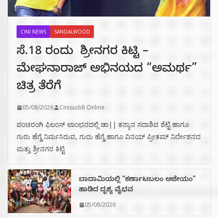
CINI NEWS
SANDALWOOD
ಸೆ.18 ರಂದು ಶ್ರೀನಗರ ಕಿಟ್ಟಿ –
ಮೇಘನಾರಾಜ್ ಅಭಿನಯದ “ಅಮರ್ಥ”
ಚಿತ್ರ ತೆರೆಗೆ
05/08/2026
Cinisuddi Online
ಪಂಚರಂಗಿ ಫಿಲಂಸ್ ಲಾಂಛನದಲ್ಲಿ ಡಾ|| ಕನ್ಯಾನ ಸದಾಶಿವ ಶೆಟ್ಟಿ ಹಾಗೂ
ಗುರು ಹೆಗ್ಡೆ ನಿರ್ಮಸಿರುವ, ಗುರು ಹೆಗ್ಡೆ ಹಾಗೂ ವಿನಯ್ ಪ್ರೀತಮ್ ನಿರ್ದೇಶನದ
ಮತ್ತು ಶ್ರೀನಗರ ಕಿಟ್ಟಿ
ಬಾದಾಮಿಯಲ್ಲಿ “ಕರ್ಣಾಟಬಲಂ ಅಜೇಯಂ”
ಹಾಡಿದ ದೃಶ್ಯ ವೈಭವ
05/08/2026