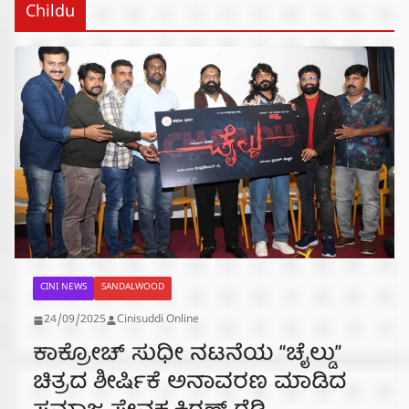
Childu
CINI NEWS
SANDALWOOD
24/09/2025
Cinisuddi Online
ಕಾಕ್ರೋಚ್ ಸುಧೀ ನಟನೆಯ “ಚೈಲ್ಡು”
ಚಿತ್ರದ ಶೀರ್ಷಿಕೆ ಅನಾವರಣ ಮಾಡಿದ