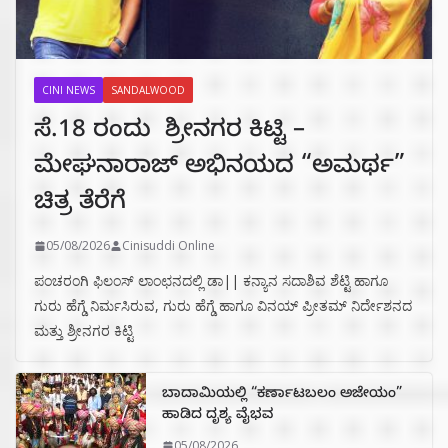
CINI NEWS
SANDALWOOD
ಸೆ.18 ರಂದು ಶ್ರೀನಗರ ಕಿಟ್ಟಿ –
ಮೇಘನಾರಾಜ್ ಅಭಿನಯದ “ಅಮರ್ಥ”
ಚಿತ್ರ ತೆರೆಗೆ
05/08/2026
Cinisuddi Online
ಪಂಚರಂಗಿ ಫಿಲಂಸ್ ಲಾಂಛನದಲ್ಲಿ ಡಾ|| ಕನ್ಯಾನ ಸದಾಶಿವ ಶೆಟ್ಟಿ ಹಾಗೂ
ಗುರು ಹೆಗ್ಡೆ ನಿರ್ಮಸಿರುವ, ಗುರು ಹೆಗ್ಡೆ ಹಾಗೂ ವಿನಯ್ ಪ್ರೀತಮ್ ನಿರ್ದೇಶನದ
ಮತ್ತು ಶ್ರೀನಗರ ಕಿಟ್ಟಿ
ಬಾದಾಮಿಯಲ್ಲಿ “ಕರ್ಣಾಟಬಲಂ ಅಜೇಯಂ”
ಹಾಡಿದ ದೃಶ್ಯ ವೈಭವ
05/08/2026