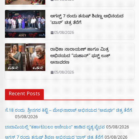
ಆಗಸ್ಟ್ 7 ರಂದು ತನುಷ್ ಶಿವಣ್ಣ ಅಭಿನಯದ
‘ಬಾಸ್’ ಚಿತ್ರ ತೆರೆಗೆ
05/08/2026
ರಾಧಿಕಾ ನಾರಾಯಣ್ ಹಾಗೂ ಮಿತ್ರ
ಅಭಿನಯದ “ಮಹಾನ್” ಫಸ್ಟ್ ಲುಕ್
ಅನಾವರಣ
05/08/2026
Recent Posts
ಸೆ.18 ರಂದು ಶ್ರೀನಗರ ಕಿಟ್ಟಿ – ಮೇಘನಾರಾಜ್ ಅಭಿನಯದ “ಅಮರ್ಥ” ಚಿತ್ರ ತೆರೆಗೆ
05/08/2026
ಬಾದಾಮಿಯಲ್ಲಿ “ಕರ್ಣಾಟಬಲಂ ಅಜೇಯಂ” ಹಾಡಿದ ದೃಶ್ಯ ವೈಭವ
05/08/2026
ಆಗಸ್ಟ್ 7 ರಂದು ತನುಷ್ ಶಿವಣ್ಣ ಅಭಿನಯದ ‘ಬಾಸ್’ ಚಿತ್ರ ತೆರೆಗೆ
05/08/2026