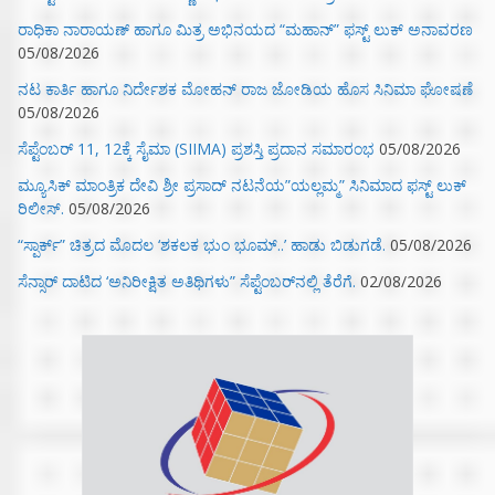
ರಾಧಿಕಾ ನಾರಾಯಣ್ ಹಾಗೂ ಮಿತ್ರ ಅಭಿನಯದ “ಮಹಾನ್” ಫಸ್ಟ್ ಲುಕ್ ಅನಾವರಣ
05/08/2026
ನಟ ಕಾರ್ತಿ ಹಾಗೂ ನಿರ್ದೇಶಕ ಮೋಹನ್ ರಾಜ ಜೋಡಿಯ ಹೊಸ ಸಿನಿಮಾ ಘೋಷಣೆ
05/08/2026
ಸೆಪ್ಟೆಂಬರ್ 11, 12ಕ್ಕೆ ಸೈಮಾ (SIIMA) ಪ್ರಶಸ್ತಿ ಪ್ರದಾನ ಸಮಾರಂಭ
05/08/2026
ಮ್ಯೂಸಿಕ್‌ ಮಾಂತ್ರಿಕ ದೇವಿ ಶ್ರೀ ಪ್ರಸಾದ್ ನಟನೆಯ”ಯಲ್ಲಮ್ಮ” ಸಿನಿಮಾದ ಫಸ್ಟ್‌ ಲುಕ್‌
ರಿಲೀಸ್.
05/08/2026
“ಸ್ಪಾರ್ಕ್” ಚಿತ್ರದ ಮೊದಲ‌ ‘ಶಕಲಕ ಭುಂ‌ ಭೂಮ್..’ ಹಾಡು ಬಿಡುಗಡೆ.
05/08/2026
ಸೆನ್ಸಾರ್ ದಾಟಿದ ‘ಅನಿರೀಕ್ಷಿತ ಅತಿಥಿಗಳು” ಸೆಪ್ಟೆಂಬರ್‌ನಲ್ಲಿ ತೆರೆಗೆ.
02/08/2026