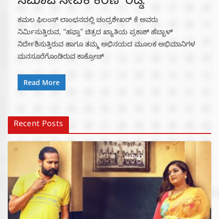
ಸಮಾಜ ಸೇವಕ ಕಿರಣ್ ರೆಡ್ಡಿ.
ಕಮಲ ಫಿಲಂಸ್ ಲಾಂಛನದಲ್ಲಿ ಚಂದ್ರಶೇಖರ್ ಕೆ ಅವರು
ನಿರ್ಮಿಸುತ್ತಿರುವ, “ಹಫ್ತಾ” ಚಿತ್ರದ ಖ್ಯಾತಿಯ ಪ್ರಕಾಶ್ ಹೆಬ್ಬಾಳ್
ನಿರ್ದೇಶಿಸುತ್ತಿರುವ ಹಾಗೂ ತಮ್ಮ ಅಭಿನಯದ ಮೂಲಕ ಅಭಿಮಾನಿಗಳ
ಮನಸೂರೆಗೊಂಡಿರುವ ಕಾಕ್ರೋಚ್
Read More
Recent Posts