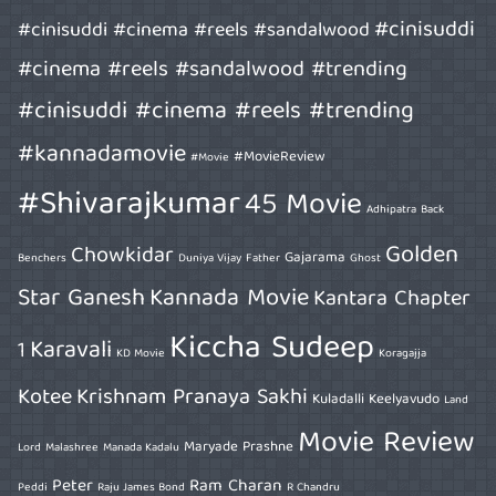
#cinisuddi
#cinisuddi #cinema #reels #sandalwood
#cinema #reels #sandalwood #trending
#cinisuddi #cinema #reels #trending
#kannadamovie
#MovieReview
#Movie
#Shivarajkumar
45 Movie
Adhipatra
Back
Golden
Chowkidar
Gajarama
Benchers
Duniya Vijay
Father
Ghost
Star Ganesh
Kannada Movie
Kantara Chapter
Kiccha Sudeep
Karavali
1
KD Movie
Koragajja
Kotee
Krishnam Pranaya Sakhi
Kuladalli Keelyavudo
Land
Movie Review
Maryade Prashne
Lord
Malashree
Manada Kadalu
Peter
Ram Charan
Peddi
Raju James Bond
R Chandru