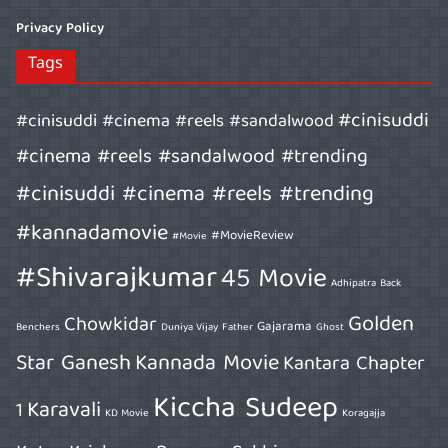
Privacy Policy
Tags
#cinisuddi
#cinisuddi #cinema #reels #sandalwood
#cinema #reels #sandalwood #trending
#cinisuddi #cinema #reels #trending
#kannadamovie
#MovieReview
#Movie
#Shivarajkumar
45 Movie
Adhipatra
Back
Golden
Chowkidar
Gajarama
Benchers
Duniya Vijay
Father
Ghost
Star Ganesh
Kannada Movie
Kantara Chapter
Kiccha Sudeep
Karavali
1
KD Movie
Koragajja