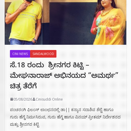
CINI NEWS
SANDALWOOD
ಸೆ.18 ರಂದು ಶ್ರೀನಗರ ಕಿಟ್ಟಿ –
ಮೇಘನಾರಾಜ್ ಅಭಿನಯದ “ಅಮರ್ಥ”
ಚಿತ್ರ ತೆರೆಗೆ
05/08/2026
Cinisuddi Online
ಪಂಚರಂಗಿ ಫಿಲಂಸ್ ಲಾಂಛನದಲ್ಲಿ ಡಾ|| ಕನ್ಯಾನ ಸದಾಶಿವ ಶೆಟ್ಟಿ ಹಾಗೂ
ಗುರು ಹೆಗ್ಡೆ ನಿರ್ಮಸಿರುವ, ಗುರು ಹೆಗ್ಡೆ ಹಾಗೂ ವಿನಯ್ ಪ್ರೀತಮ್ ನಿರ್ದೇಶನದ
ಮತ್ತು ಶ್ರೀನಗರ ಕಿಟ್ಟಿ