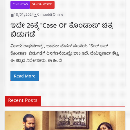
CINI NEWS
SANDALWOOD
18/01/2024
Cinisuddi Online
ಇದೇ 26ಕ್ಕೆ “Case Of ಕೊಂಡಾಣ” ಚಿತ್ರ
ಬಿಡುಗಡೆ
ವಿಜಯ ರಾಘವೇಂದ್ರ , ಭಾವನಾ ಮೆನನ್‌ ನಟನೆಯ “ಕೇಸ್‌ ಆಫ್
ಕೊಂಡಾಣ’ ಬಿಡುಗಡೆಗೆ ದಿನಗಣನೆಯಷ್ಟೇ ಬಾಕಿ ಇದೆ. ದೇವಿಪ್ರಸಾದ್‌ ಶೆಟ್ಟಿ
ಈ ಚಿತ್ರದ ನಿರ್ದೇಶಕರು. ಈ ಹಿಂದೆ
Read More
Recent Posts