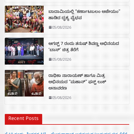
ಬಾದಾಮಿಯಲ್ಲಿ “ಕರ್ಣಾಟಬಲಂ ಅಜೇಯಂ”
ಹಾಡಿದ ದೃಶ್ಯ ವೈಭವ
05/08/2026
ಆಗಸ್ಟ್ 7 ರಂದು ತನುಷ್ ಶಿವಣ್ಣ ಅಭಿನಯದ
‘ಬಾಸ್’ ಚಿತ್ರ ತೆರೆಗೆ
05/08/2026
ರಾಧಿಕಾ ನಾರಾಯಣ್ ಹಾಗೂ ಮಿತ್ರ
ಅಭಿನಯದ “ಮಹಾನ್” ಫಸ್ಟ್ ಲುಕ್
ಅನಾವರಣ
05/08/2026
Recent Posts