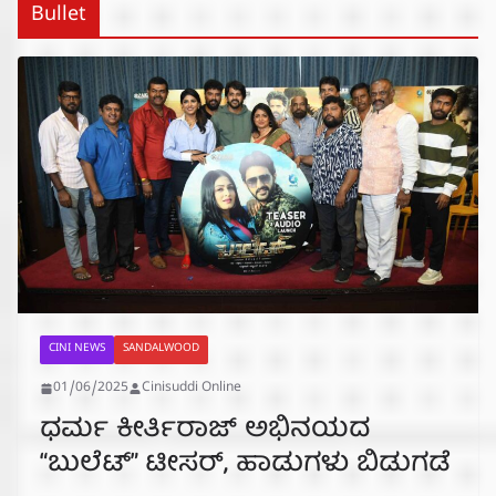
Bullet
CINI NEWS
SANDALWOOD
01/06/2025
Cinisuddi Online
ಧರ್ಮ ಕೀರ್ತಿರಾಜ್ ಅಭಿನಯದ
“ಬುಲೆಟ್” ಟೀಸರ್, ಹಾಡುಗಳು ಬಿಡುಗಡೆ