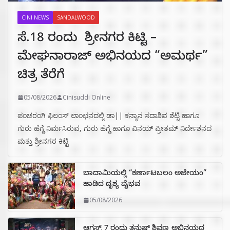
CINI NEWS
SANDALWOOD
ಸೆ.18 ರಂದು ಶ್ರೀನಗರ ಕಿಟ್ಟಿ –
ಮೇಘನಾರಾಜ್ ಅಭಿನಯದ “ಅಮರ್ಥ”
ಚಿತ್ರ ತೆರೆಗೆ
05/08/2026
Cinisuddi Online
ಪಂಚರಂಗಿ ಫಿಲಂಸ್ ಲಾಂಛನದಲ್ಲಿ ಡಾ|| ಕನ್ಯಾನ ಸದಾಶಿವ ಶೆಟ್ಟಿ ಹಾಗೂ
ಗುರು ಹೆಗ್ಡೆ ನಿರ್ಮಸಿರುವ, ಗುರು ಹೆಗ್ಡೆ ಹಾಗೂ ವಿನಯ್ ಪ್ರೀತಮ್ ನಿರ್ದೇಶನದ
ಮತ್ತು ಶ್ರೀನಗರ ಕಿಟ್ಟಿ
ಬಾದಾಮಿಯಲ್ಲಿ “ಕರ್ಣಾಟಬಲಂ ಅಜೇಯಂ”
ಹಾಡಿದ ದೃಶ್ಯ ವೈಭವ
05/08/2026
ಆಗಸ್ಟ್ 7 ರಂದು ತನುಷ್ ಶಿವಣ್ಣ ಅಭಿನಯದ