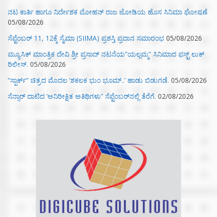
ನಟ ಕಾರ್ತಿ ಹಾಗೂ ನಿರ್ದೇಶಕ ಮೋಹನ್ ರಾಜ ಜೋಡಿಯ ಹೊಸ ಸಿನಿಮಾ ಘೋಷಣೆ
05/08/2026
ಸೆಪ್ಟೆಂಬರ್ 11, 12ಕ್ಕೆ ಸೈಮಾ (SIIMA) ಪ್ರಶಸ್ತಿ ಪ್ರದಾನ ಸಮಾರಂಭ
05/08/2026
ಮ್ಯೂಸಿಕ್‌ ಮಾಂತ್ರಿಕ ದೇವಿ ಶ್ರೀ ಪ್ರಸಾದ್ ನಟನೆಯ”ಯಲ್ಲಮ್ಮ” ಸಿನಿಮಾದ ಫಸ್ಟ್‌ ಲುಕ್‌
ರಿಲೀಸ್.
05/08/2026
“ಸ್ಪಾರ್ಕ್” ಚಿತ್ರದ ಮೊದಲ‌ ‘ಶಕಲಕ ಭುಂ‌ ಭೂಮ್..’ ಹಾಡು ಬಿಡುಗಡೆ.
05/08/2026
ಸೆನ್ಸಾರ್ ದಾಟಿದ ‘ಅನಿರೀಕ್ಷಿತ ಅತಿಥಿಗಳು” ಸೆಪ್ಟೆಂಬರ್‌ನಲ್ಲಿ ತೆರೆಗೆ.
02/08/2026