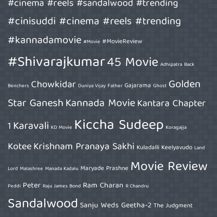
#cinema #reels #sandalwood #trending
#cinisuddi #cinema #reels #trending
#kannadamovie
#MovieReview
#Movie
#Shivarajkumar
45 Movie
Adhipatra
Back
Golden
Chowkidar
Gajarama
Benchers
Duniya Vijay
Father
Ghost
Star Ganesh
Kannada Movie
Kantara Chapter
Kiccha Sudeep
Karavali
1
KD Movie
Koragajja
Kotee
Krishnam Pranaya Sakhi
Kuladalli Keelyavudo
Land
Movie Review
Maryade Prashne
Lord
Malashree
Manada Kadalu
Peter
Ram Charan
Peddi
Raju James Bond
R Chandru
Sandalwood
Sanju Weds Geetha-2
The Judgment