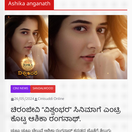
Ashika anganath
CINI NEWS
SANDALWOOD
26/05/2024
Cinisuddi Online
ಚಿರಂಜೀವಿ “ವಿಶ್ವಂಭರ” ಸಿನಿಮಾಗೆ ಎಂಟ್ರಿ‌
ಕೊಟ್ಟ ಆಶಿಕಾ ರಂಗನಾಥ್.
ಚುಟು ಚುಟು ಚೆಲುವೆ ಆಶಿಕಾ ರಂಗನಾಥ್ ಕನ್ನಡದ ಜೊತೆಗೆ ತೆಲುಗು