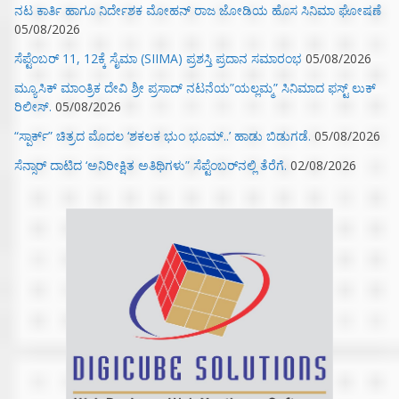
ನಟ ಕಾರ್ತಿ ಹಾಗೂ ನಿರ್ದೇಶಕ ಮೋಹನ್ ರಾಜ ಜೋಡಿಯ ಹೊಸ ಸಿನಿಮಾ ಘೋಷಣೆ
05/08/2026
ಸೆಪ್ಟೆಂಬರ್ 11, 12ಕ್ಕೆ ಸೈಮಾ (SIIMA) ಪ್ರಶಸ್ತಿ ಪ್ರದಾನ ಸಮಾರಂಭ
05/08/2026
ಮ್ಯೂಸಿಕ್‌ ಮಾಂತ್ರಿಕ ದೇವಿ ಶ್ರೀ ಪ್ರಸಾದ್ ನಟನೆಯ”ಯಲ್ಲಮ್ಮ” ಸಿನಿಮಾದ ಫಸ್ಟ್‌ ಲುಕ್‌
ರಿಲೀಸ್.
05/08/2026
“ಸ್ಪಾರ್ಕ್” ಚಿತ್ರದ ಮೊದಲ‌ ‘ಶಕಲಕ ಭುಂ‌ ಭೂಮ್..’ ಹಾಡು ಬಿಡುಗಡೆ.
05/08/2026
ಸೆನ್ಸಾರ್ ದಾಟಿದ ‘ಅನಿರೀಕ್ಷಿತ ಅತಿಥಿಗಳು” ಸೆಪ್ಟೆಂಬರ್‌ನಲ್ಲಿ ತೆರೆಗೆ.
02/08/2026