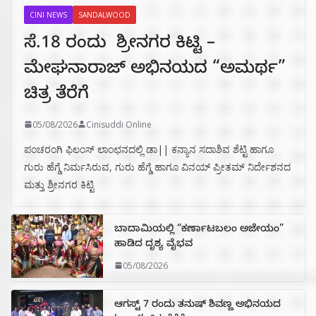
CINI NEWS
SANDALWOOD
ಸೆ.18 ರಂದು ಶ್ರೀನಗರ ಕಿಟ್ಟಿ –
ಮೇಘನಾರಾಜ್ ಅಭಿನಯದ “ಅಮರ್ಥ”
ಚಿತ್ರ ತೆರೆಗೆ
05/08/2026
Cinisuddi Online
ಪಂಚರಂಗಿ ಫಿಲಂಸ್ ಲಾಂಛನದಲ್ಲಿ ಡಾ|| ಕನ್ಯಾನ ಸದಾಶಿವ ಶೆಟ್ಟಿ ಹಾಗೂ
ಗುರು ಹೆಗ್ಡೆ ನಿರ್ಮಸಿರುವ, ಗುರು ಹೆಗ್ಡೆ ಹಾಗೂ ವಿನಯ್ ಪ್ರೀತಮ್ ನಿರ್ದೇಶನದ
ಮತ್ತು ಶ್ರೀನಗರ ಕಿಟ್ಟಿ
ಬಾದಾಮಿಯಲ್ಲಿ “ಕರ್ಣಾಟಬಲಂ ಅಜೇಯಂ”
ಹಾಡಿದ ದೃಶ್ಯ ವೈಭವ
05/08/2026
ಆಗಸ್ಟ್ 7 ರಂದು ತನುಷ್ ಶಿವಣ್ಣ ಅಭಿನಯದ