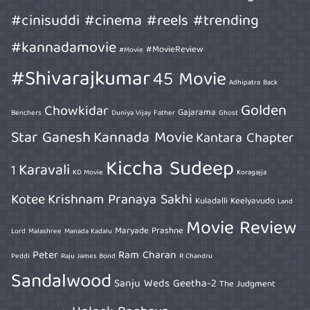
#cinisuddi #cinema #reels #trending
#kannadamovie
#MovieReview
#Movie
#Shivarajkumar
45 Movie
Adhipatra
Back
Golden
Chowkidar
Gajarama
Benchers
Duniya Vijay
Father
Ghost
Star Ganesh
Kannada Movie
Kantara Chapter
Kiccha Sudeep
Karavali
1
KD Movie
Koragajja
Kotee
Krishnam Pranaya Sakhi
Kuladalli Keelyavudo
Land
Movie Review
Maryade Prashne
Lord
Malashree
Manada Kadalu
Peter
Ram Charan
Peddi
Raju James Bond
R Chandru
Sandalwood
Sanju Weds Geetha-2
The Judgment