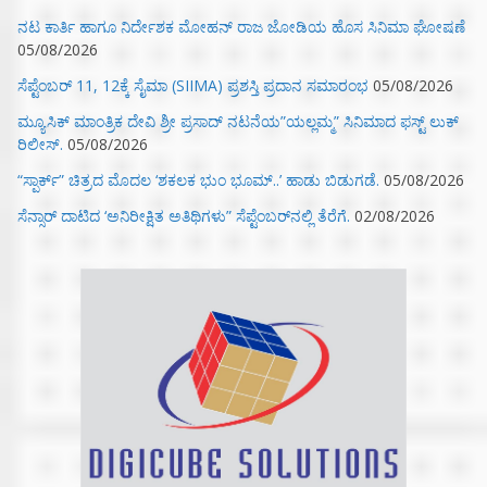
ನಟ ಕಾರ್ತಿ ಹಾಗೂ ನಿರ್ದೇಶಕ ಮೋಹನ್ ರಾಜ ಜೋಡಿಯ ಹೊಸ ಸಿನಿಮಾ ಘೋಷಣೆ
05/08/2026
ಸೆಪ್ಟೆಂಬರ್ 11, 12ಕ್ಕೆ ಸೈಮಾ (SIIMA) ಪ್ರಶಸ್ತಿ ಪ್ರದಾನ ಸಮಾರಂಭ
05/08/2026
ಮ್ಯೂಸಿಕ್‌ ಮಾಂತ್ರಿಕ ದೇವಿ ಶ್ರೀ ಪ್ರಸಾದ್ ನಟನೆಯ”ಯಲ್ಲಮ್ಮ” ಸಿನಿಮಾದ ಫಸ್ಟ್‌ ಲುಕ್‌
ರಿಲೀಸ್.
05/08/2026
“ಸ್ಪಾರ್ಕ್” ಚಿತ್ರದ ಮೊದಲ‌ ‘ಶಕಲಕ ಭುಂ‌ ಭೂಮ್..’ ಹಾಡು ಬಿಡುಗಡೆ.
05/08/2026
ಸೆನ್ಸಾರ್ ದಾಟಿದ ‘ಅನಿರೀಕ್ಷಿತ ಅತಿಥಿಗಳು” ಸೆಪ್ಟೆಂಬರ್‌ನಲ್ಲಿ ತೆರೆಗೆ.
02/08/2026