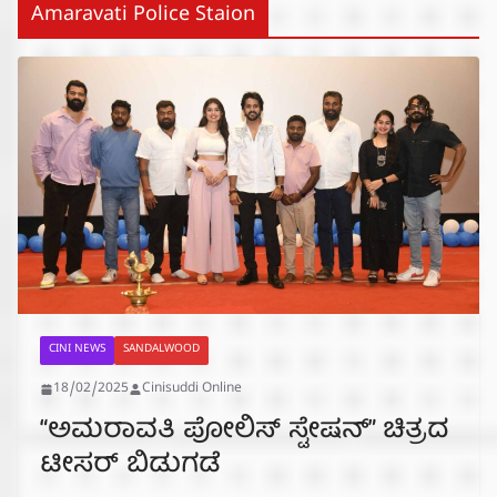
Amaravati Police Staion
CINI NEWS
SANDALWOOD
18/02/2025
Cinisuddi Online
“ಅಮರಾವತಿ ಪೋಲಿಸ್ ಸ್ಟೇಷನ್” ಚಿತ್ರದ
ಟೀಸರ್ ಬಿಡುಗಡೆ