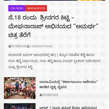
CINI NEWS
SANDALWOOD
ಸೆ.18 ರಂದು ಶ್ರೀನಗರ ಕಿಟ್ಟಿ –
ಮೇಘನಾರಾಜ್ ಅಭಿನಯದ “ಅಮರ್ಥ”
ಚಿತ್ರ ತೆರೆಗೆ
05/08/2026
Cinisuddi Online
ಪಂಚರಂಗಿ ಫಿಲಂಸ್ ಲಾಂಛನದಲ್ಲಿ ಡಾ|| ಕನ್ಯಾನ ಸದಾಶಿವ ಶೆಟ್ಟಿ ಹಾಗೂ
ಗುರು ಹೆಗ್ಡೆ ನಿರ್ಮಸಿರುವ, ಗುರು ಹೆಗ್ಡೆ ಹಾಗೂ ವಿನಯ್ ಪ್ರೀತಮ್ ನಿರ್ದೇಶನದ
ಮತ್ತು ಶ್ರೀನಗರ ಕಿಟ್ಟಿ
ಬಾದಾಮಿಯಲ್ಲಿ “ಕರ್ಣಾಟಬಲಂ ಅಜೇಯಂ”
ಹಾಡಿದ ದೃಶ್ಯ ವೈಭವ
05/08/2026
ಆಗಸ್ಟ್ 7 ರಂದು ತನುಷ್ ಶಿವಣ್ಣ ಅಭಿನಯದ