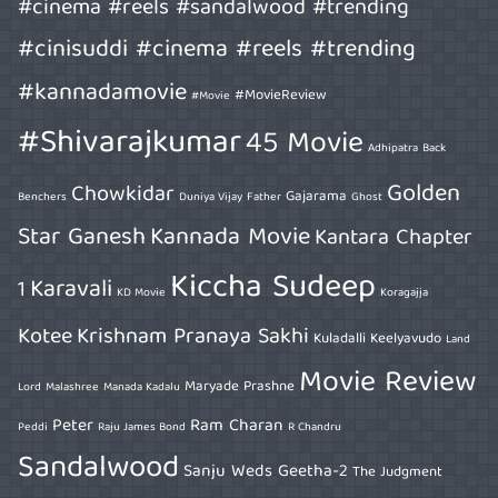
#cinema #reels #sandalwood #trending
#cinisuddi #cinema #reels #trending
#kannadamovie
#MovieReview
#Movie
#Shivarajkumar
45 Movie
Adhipatra
Back
Golden
Chowkidar
Gajarama
Benchers
Duniya Vijay
Father
Ghost
Star Ganesh
Kannada Movie
Kantara Chapter
Kiccha Sudeep
Karavali
1
KD Movie
Koragajja
Kotee
Krishnam Pranaya Sakhi
Kuladalli Keelyavudo
Land
Movie Review
Maryade Prashne
Lord
Malashree
Manada Kadalu
Peter
Ram Charan
Peddi
Raju James Bond
R Chandru
Sandalwood
Sanju Weds Geetha-2
The Judgment