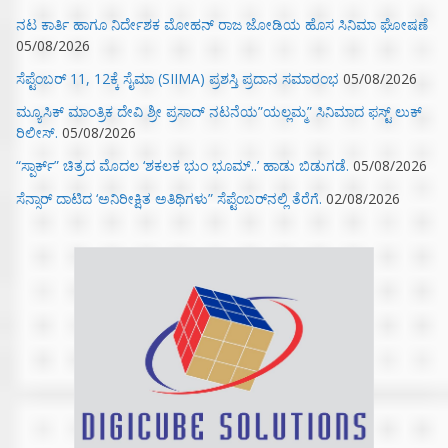
ನಟ ಕಾರ್ತಿ ಹಾಗೂ ನಿರ್ದೇಶಕ ಮೋಹನ್ ರಾಜ ಜೋಡಿಯ ಹೊಸ ಸಿನಿಮಾ ಘೋಷಣೆ
05/08/2026
ಸೆಪ್ಟೆಂಬರ್ 11, 12ಕ್ಕೆ ಸೈಮಾ (SIIMA) ಪ್ರಶಸ್ತಿ ಪ್ರದಾನ ಸಮಾರಂಭ
05/08/2026
ಮ್ಯೂಸಿಕ್‌ ಮಾಂತ್ರಿಕ ದೇವಿ ಶ್ರೀ ಪ್ರಸಾದ್ ನಟನೆಯ”ಯಲ್ಲಮ್ಮ” ಸಿನಿಮಾದ ಫಸ್ಟ್‌ ಲುಕ್‌
ರಿಲೀಸ್.
05/08/2026
“ಸ್ಪಾರ್ಕ್” ಚಿತ್ರದ ಮೊದಲ‌ ‘ಶಕಲಕ ಭುಂ‌ ಭೂಮ್..’ ಹಾಡು ಬಿಡುಗಡೆ.
05/08/2026
ಸೆನ್ಸಾರ್ ದಾಟಿದ ‘ಅನಿರೀಕ್ಷಿತ ಅತಿಥಿಗಳು” ಸೆಪ್ಟೆಂಬರ್‌ನಲ್ಲಿ ತೆರೆಗೆ.
02/08/2026