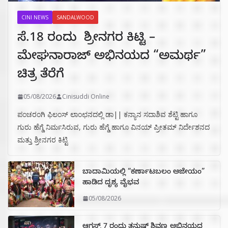
CINI NEWS
SANDALWOOD
ಸೆ.18 ರಂದು ಶ್ರೀನಗರ ಕಿಟ್ಟಿ –
ಮೇಘನಾರಾಜ್ ಅಭಿನಯದ “ಅಮರ್ಥ”
ಚಿತ್ರ ತೆರೆಗೆ
05/08/2026
Cinisuddi Online
ಪಂಚರಂಗಿ ಫಿಲಂಸ್ ಲಾಂಛನದಲ್ಲಿ ಡಾ|| ಕನ್ಯಾನ ಸದಾಶಿವ ಶೆಟ್ಟಿ ಹಾಗೂ
ಗುರು ಹೆಗ್ಡೆ ನಿರ್ಮಸಿರುವ, ಗುರು ಹೆಗ್ಡೆ ಹಾಗೂ ವಿನಯ್ ಪ್ರೀತಮ್ ನಿರ್ದೇಶನದ
ಮತ್ತು ಶ್ರೀನಗರ ಕಿಟ್ಟಿ
ಬಾದಾಮಿಯಲ್ಲಿ “ಕರ್ಣಾಟಬಲಂ ಅಜೇಯಂ”
ಹಾಡಿದ ದೃಶ್ಯ ವೈಭವ
05/08/2026
ಆಗಸ್ಟ್ 7 ರಂದು ತನುಷ್ ಶಿವಣ್ಣ ಅಭಿನಯದ