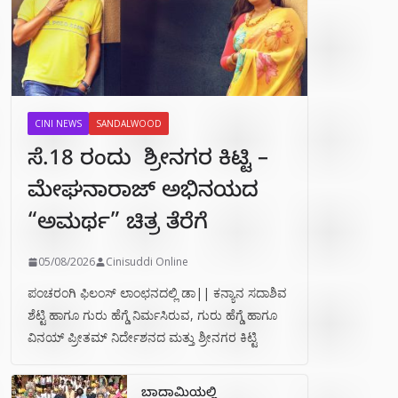
CINI NEWS
SANDALWOOD
ಸೆ.18 ರಂದು ಶ್ರೀನಗರ ಕಿಟ್ಟಿ –
ಮೇಘನಾರಾಜ್ ಅಭಿನಯದ
“ಅಮರ್ಥ” ಚಿತ್ರ ತೆರೆಗೆ
05/08/2026
Cinisuddi Online
ಪಂಚರಂಗಿ ಫಿಲಂಸ್ ಲಾಂಛನದಲ್ಲಿ ಡಾ|| ಕನ್ಯಾನ ಸದಾಶಿವ
ಶೆಟ್ಟಿ ಹಾಗೂ ಗುರು ಹೆಗ್ಡೆ ನಿರ್ಮಸಿರುವ, ಗುರು ಹೆಗ್ಡೆ ಹಾಗೂ
ವಿನಯ್ ಪ್ರೀತಮ್ ನಿರ್ದೇಶನದ ಮತ್ತು ಶ್ರೀನಗರ ಕಿಟ್ಟಿ
ಬಾದಾಮಿಯಲ್ಲಿ