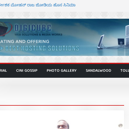
ನಿರ್ದೇಶಕ ಮೋಹನ್ ರಾಜ ಜೋಡಿಯ ಹೊಸ ಸಿನಿಮಾ
ರ ಕಿಟ್ಟಿ – ಮೇಘನಾರಾಜ್ ಅಭಿನಯದ “ಅಮರ್ಥ” ಚಿತ್ರ
್ಣಾಟಬಲಂ ಅಜೇಯಂ” ಹಾಡಿದ ದೃಶ್ಯ ವೈಭವ
್ ಶಿವಣ್ಣ ಅಭಿನಯದ ‘ಬಾಸ್’ ಚಿತ್ರ ತೆರೆಗೆ
ಾಗೂ ಮಿತ್ರ ಅಭಿನಯದ “ಮಹಾನ್” ಫಸ್ಟ್ ಲುಕ್
RIAL
CINI GOSSIP
PHOTO GALLERY
SANDALWOOD
TOL