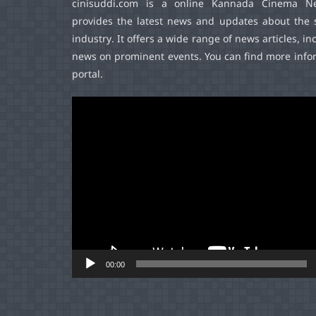
cinisuddi.com
is a online Kannada Cinema Ne
provides the latest news and updates about the 
industry. It offers a wide range of news articles, in
news on prominent events. You can find more infor
portal.
Video
Player
00:00