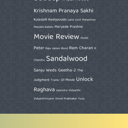
Krishnam Pranaya Sakhi
Kuladalli Keelyavudo
Land Lord
Malashree
Maryade Prashne
Manada Kadalu
Movie Review
Peddi
Peter
Ram Charan
Raju James Bond
R
Sandalwood
Chandru
Sanju Weds Geetha-2
The
Unlock
Judgment
UI Movie
Trailer
Raghava
Upendra
Vidyarthi
Vidyarthiniyare
Vinod Prabhakar
Yuva