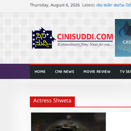
Skip
Latest:
ನಟ ಕಾರ್ತಿ ಹಾಗೂ 
Thursday, August 6, 2026
to
ಘೋಷಣೆ
ಸೆ.18 ರಂದು ಶ್ರೀನಗ
content
ತೆರೆಗೆ
ಬಾದಾಮಿಯಲ್ಲಿ “ಕರ
ಆಗಸ್ಟ್ 7 ರಂದು ತನುಷ
ರಾಧಿಕಾ ನಾರಾಯಣ್ ಹ
ಅನಾವರಣ
HOME
CINI NEWS
MOVIE REVIEW
TV SE
Actress Shweta