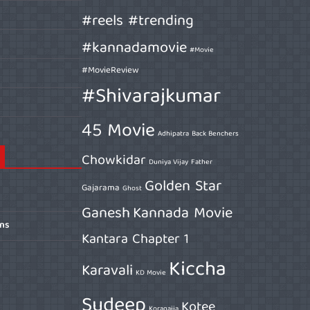
#reels #trending
#kannadamovie
#Movie
#MovieReview
#Shivarajkumar
45 Movie
Adhipatra
Back Benchers
Chowkidar
Duniya Vijay
Father
Golden Star
Gajarama
Ghost
Ganesh
Kannada Movie
ons
Kantara Chapter 1
Kiccha
Karavali
KD Movie
Sudeep
Kotee
Koragajja