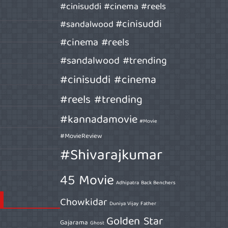
#cinisuddi #cinema #reels
#cinisuddi
#sandalwood
#cinema #reels
#sandalwood #trending
#cinisuddi #cinema
#reels #trending
#kannadamovie
#Movie
#MovieReview
#Shivarajkumar
45 Movie
Adhipatra
Back Benchers
Chowkidar
Duniya Vijay
Father
Golden Star
Gajarama
Ghost