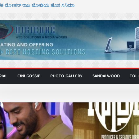
್ದೇಶಕ ಮೋಹನ್ ರಾಜ ಜೋಡಿಯ ಹೊಸ ಸಿನಿಮಾ
ಿಟ್ಟಿ – ಮೇಘನಾರಾಜ್ ಅಭಿನಯದ “ಅಮರ್ಥ” ಚಿತ್ರ
ಟಬಲಂ ಅಜೇಯಂ” ಹಾಡಿದ ದೃಶ್ಯ ವೈಭವ
ವಣ್ಣ ಅಭಿನಯದ ‘ಬಾಸ್’ ಚಿತ್ರ ತೆರೆಗೆ
 ಮಿತ್ರ ಅಭಿನಯದ “ಮಹಾನ್” ಫಸ್ಟ್ ಲುಕ್
RIAL
CINI GOSSIP
PHOTO GALLERY
SANDALWOOD
TOL