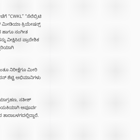
ಗೆ “CWKL” “ಸೆಲೆಬ್ರಿಟಿ
್ ಮೀಡಿಯಾ ಕ್ರಿಯೇಷನ್ಸ್
ಯನ ಹಾಗೂ ಸಂಗೀತ
 ವೀಕ್ಷಿಸಿದ ಪ್ರಾದೇಶಿಕ
ೂರಿಯಾಗಿ
ಂತೂ ನಿರೀಕ್ಷೆಗೂ ಮೀರಿ
್ ಶೆಟ್ಟಿ ಅಭಿಮಾನಿಗಳು
ಛಾಯಾಗ್ರಹಣ, ಸತೀಶ್
ೆ ನಾಯಕಿಯಾಗಿ ಅಪೂರ್ವ
 ತಾರಾಬಳಗದಲ್ಲಿದ್ದಾರೆ‌.