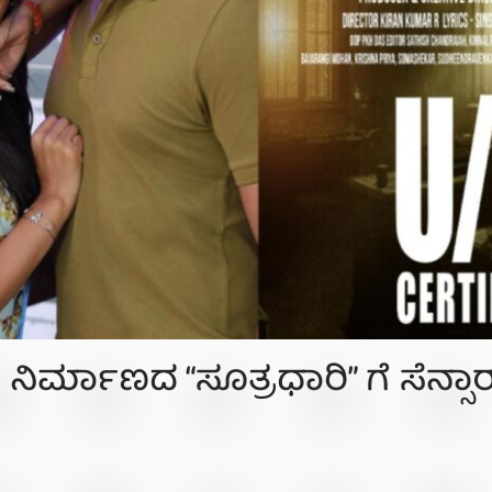
ರ್ಮಾಣದ “ಸೂತ್ರಧಾರಿ” ಗೆ ಸೆನ್ಸಾರ್