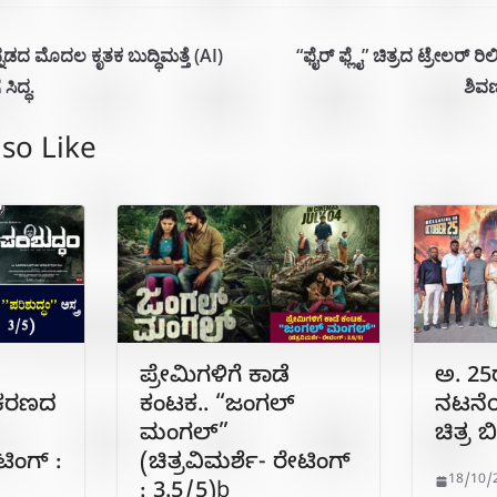
್ನಡದ ಮೊದಲ ಕೃತಕ ಬುದ್ಧಿಮತ್ತೆ (AI)
“ಫೈರ್‌ ಫ್ಲೈ” ಚಿತ್ರದ ಟ್ರೇಲರ್‌
ಸಿದ್ಧ.
ಶಿವಣ್
so Like
ಪ್ರೇಮಿಗಳಿಗೆ ಕಾಡೆ
ಅ. 2
ಧೀಕರಣದ
ಕಂಟಕ.. “ಜಂಗಲ್
ನಟನೆಯ
ಮಂಗಲ್”
ಚಿತ್ರ 
ಟಿಂಗ್ :
(ಚಿತ್ರವಿಮರ್ಶೆ- ರೇಟಿಂಗ್
18/10/
: 3.5/5)b