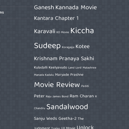
Ganesh
Kannada Movie
ons
Kantara Chapter 1
Kiccha
Karavali
KD Movie
Sudeep
Kotee
Koragajja
Krishnam Pranaya Sakhi
Kuladalli Keelyavudo
Land Lord
Malashree
Maryade Prashne
Manada Kadalu
Movie Review
Peddi
Peter
Ram Charan
Raju James Bond
R
Sandalwood
Chandru
Sanju Weds Geetha-2
The
Unlock
Judgment
UI Movie
Trailer