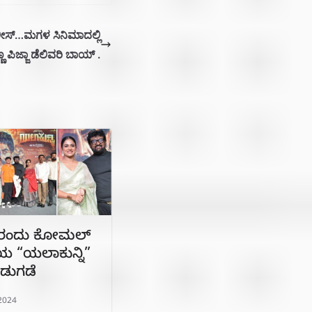
 ರಿಲೀಸ್…ಮಗಳ ಸಿನಿಮಾದಲ್ಲಿ
ಣ ಪಿಜ್ಜಾ ಡೆಲಿವರಿ ಬಾಯ್‌ .
5ರಂದು ಕೋಮಲ್
 “ಯಲಾಕುನ್ನಿ”
ಬಿಡುಗಡೆ
2024