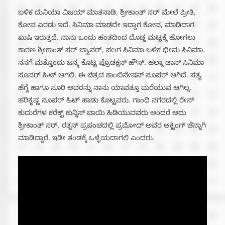
ಬಳಿಕ ದುನಿಯಾ ವಿಜಯ್ ಮಾತನಾಡಿ, ಶ್ರೀಕಾಂತ್ ಸರ್ ಮೇಲೆ ಪ್ರೀತಿ,
ಕೋಪ ಎರಡು ಇದೆ. ಸಿನಿಮಾ ಮಾಡದೇ ಇದ್ದಾಗ ಕೋಪ, ಮಾಡಿದಾಗ
ಖುಷಿ ಇರುತ್ತದೆ. ನಾನು ಒಂದು ಹಂತದಿಂದ ದೊಡ್ಡ ಮಟ್ಟಕ್ಕೆ ಹೋಗಲು
ಕಾರಣ ಶ್ರೀಕಾಂತ್ ಸರ್ ಬ್ಯಾನರ್, ಸಲಗ ಸಿನಿಮಾ ಬಳಿಕ ಭೀಮ ಸಿನಿಮಾ.
ನನಗೆ ಮತ್ತೊಂದು ಜನ್ಮ ಕೊಟ್ಟ ಪ್ರೊಡಕ್ಷನ್ ಹೌಸ್. ಹಲ್ಕಾ ಡಾನ್ ಸಿನಿಮಾ
ಸೂಪರ್ ಹಿಟ್ ಆಗಲಿ. ಈ ಚಿತ್ರದ ಕಾಂಬಿನೇಷನ್ ಸೂಪರ್ ಆಗಿದೆ. ಸತ್ಯ
ಹೆಗ್ಡೆ ಹಾಗೂ ಸೂರಿ ಅವರನ್ನು ನಾನು ಯಾವತ್ತೂ ಮರೆಯುವ ಆಗಿಲ್ಲ.
ಹರಿಕೃಷ್ಣ ಸೂಪರ್ ಹಿಟ್ ಹಾಡು ಕೊಟ್ಟವರು. ಗಾಂಧಿ ನಗರದಲ್ಲಿ ರೇಸ್
ಕುದುರೆಗಳ ಕರೆಕ್ಟ್ ಕುನ್ನಿಸ್ ಬಾಯಿ ಹಿಡಿಯುವವರು ಅಂದರೆ ಅದು
ಶ್ರೀಕಾಂತ್ ಸರ್. ರತ್ನನ್ ಪ್ರಪಂಚದಲ್ಲಿ ಪ್ರಮೋದ್ ಅವರ ಆಕ್ಟಿಂಗ್ ಚೆನ್ನಾಗಿ
ಮಾಡಿದ್ದಾರೆ. ಇಡೀ ತಂಡಕ್ಕೆ ಒಳ್ಳೆಯದಾಗಲಿ ಎಂದರು.