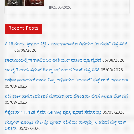
05/08/2026
Recent Posts
ಸೆ.18 ರಂದು ಶ್ರೀನಗರ ಕಿಟ್ಟಿ – ಮೇಘನಾರಾಜ್ ಅಭಿನಯದ “ಅಮರ್ಥ” ಚಿತ್ರ ತೆರೆಗೆ
05/08/2026
ಬಾದಾಮಿಯಲ್ಲಿ “ಕರ್ಣಾಟಬಲಂ ಅಜೇಯಂ” ಹಾಡಿದ ದೃಶ್ಯ ವೈಭವ
05/08/2026
ಆಗಸ್ಟ್ 7 ರಂದು ತನುಷ್ ಶಿವಣ್ಣ ಅಭಿನಯದ ‘ಬಾಸ್’ ಚಿತ್ರ ತೆರೆಗೆ
05/08/2026
ರಾಧಿಕಾ ನಾರಾಯಣ್ ಹಾಗೂ ಮಿತ್ರ ಅಭಿನಯದ “ಮಹಾನ್” ಫಸ್ಟ್ ಲುಕ್ ಅನಾವರಣ
05/08/2026
ನಟ ಕಾರ್ತಿ ಹಾಗೂ ನಿರ್ದೇಶಕ ಮೋಹನ್ ರಾಜ ಜೋಡಿಯ ಹೊಸ ಸಿನಿಮಾ ಘೋಷಣೆ
05/08/2026
ಸೆಪ್ಟೆಂಬರ್ 11, 12ಕ್ಕೆ ಸೈಮಾ (SIIMA) ಪ್ರಶಸ್ತಿ ಪ್ರದಾನ ಸಮಾರಂಭ
05/08/2026
ಮ್ಯೂಸಿಕ್‌ ಮಾಂತ್ರಿಕ ದೇವಿ ಶ್ರೀ ಪ್ರಸಾದ್ ನಟನೆಯ”ಯಲ್ಲಮ್ಮ” ಸಿನಿಮಾದ ಫಸ್ಟ್‌ ಲುಕ್‌
ರಿಲೀಸ್.
05/08/2026