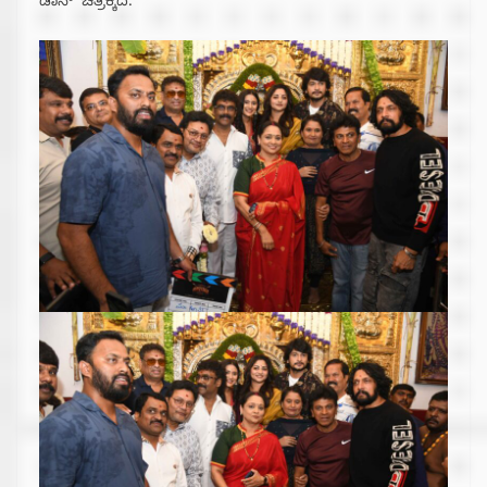
ಡಾನ್’ ಚಿತ್ರಕ್ಕಿದೆ.