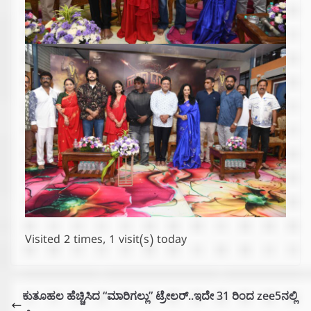
Visited 2 times, 1 visit(s) today
ಕುತೂಹಲ ಹೆಚ್ಚಿಸಿದ “ಮಾರಿಗಲ್ಲು” ಟ್ರೇಲರ್..ಇದೇ 31 ರಿಂದ zee5ನಲ್ಲಿ