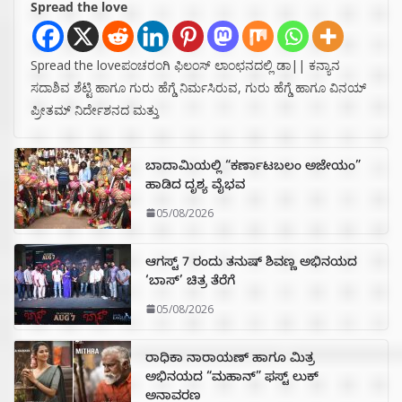
Spread the love
Spread the loveಪಂಚರಂಗಿ ಫಿಲಂಸ್ ಲಾಂಛನದಲ್ಲಿ ಡಾ|| ಕನ್ಯಾನ
ಸದಾಶಿವ ಶೆಟ್ಟಿ ಹಾಗೂ ಗುರು ಹೆಗ್ಡೆ ನಿರ್ಮಸಿರುವ, ಗುರು ಹೆಗ್ಡೆ ಹಾಗೂ ವಿನಯ್
ಪ್ರೀತಮ್ ನಿರ್ದೇಶನದ ಮತ್ತು
ಬಾದಾಮಿಯಲ್ಲಿ “ಕರ್ಣಾಟಬಲಂ ಅಜೇಯಂ”
ಹಾಡಿದ ದೃಶ್ಯ ವೈಭವ
05/08/2026
ಆಗಸ್ಟ್ 7 ರಂದು ತನುಷ್ ಶಿವಣ್ಣ ಅಭಿನಯದ
‘ಬಾಸ್’ ಚಿತ್ರ ತೆರೆಗೆ
05/08/2026
ರಾಧಿಕಾ ನಾರಾಯಣ್ ಹಾಗೂ ಮಿತ್ರ
ಅಭಿನಯದ “ಮಹಾನ್” ಫಸ್ಟ್ ಲುಕ್
ಅನಾವರಣ