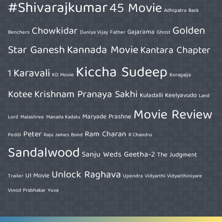
#Shivarajkumar
45 Movie
Adhipatra
Back
Golden
Chowkidar
Gajarama
Benchers
Duniya Vijay
Father
Ghost
Star Ganesh
Kannada Movie
Kantara Chapter
Kiccha Sudeep
Karavali
1
KD Movie
Koragajja
Kotee
Krishnam Pranaya Sakhi
Kuladalli Keelyavudo
Land
Movie Review
Maryade Prashne
Lord
Malashree
Manada Kadalu
Peter
Ram Charan
Peddi
Raju James Bond
R Chandru
Sandalwood
Sanju Weds Geetha-2
The Judgment
Unlock Raghava
UI Movie
Trailer
Upendra
Vidyarthi Vidyarthiniyare
Vinod Prabhakar
Yuva