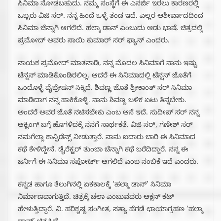
ಸಿನಿಮಾ ನೋಡಬಹುದು. ನಮ್ಮ ಸಂಸ್ಥೆಗೆ ಈ ಎನರ್ಜಿ ಇರಲು ಕಾರಣರಲ್ಲಿ
ಒಬ್ಬರು ವಿಜಿ ಸರ್. ನನ್ನ ಹಿಂದೆ ಒಳ್ಳೆ ತಂಡ ಇದೆ. ಎಲ್ಲರ ಆಶೀರ್ವಾದದಿಂದ
ಸಿನಿಮಾ ಚೆನ್ನಾಗಿ ಆಗಲಿದೆ. ಹಲ್ಕಾ ಡಾನ್ ಎಂಬುದು ಆಡು ಭಾಷೆ. ಚಿತ್ರದಲ್ಲಿ
ಪ್ರಮೋದ್ ಅವರು ಸಾಯಿ ಕುಮಾರ್ ಸರ್ ಫ್ಯಾನ್ ಎಂದರು.
ನಾಯಕ ಪ್ರಮೋದ್ ಮಾತನಾಡಿ, ನನ್ನ ಮೊದಲ ಸಿನಿಮಾಗೆ ನಾನು ಇಷ್ಟು
ಟೆನ್ಷನ್ ಮಾಡಿಕೊಂಡಿರಲಿಲ್ಲ. ಆದರೆ ಈ ಸಿನಿಮಾದಲ್ಲಿ ಟೆನ್ಷನ್ ಜೊತೆಗೆ
ಒಂದೊಳ್ಳೆ ವೈಬ್ರೇಷನ್ ಸಿಕ್ಕಿದೆ. ಶಿವಣ್ಣ ಜೊತೆ ಶ್ರೀಕಾಂತ್ ಸರ್ ಸಿನಿಮಾ
ಮಾಡಿದಾಗ ನನ್ನ ಹಾಕಿಕೊಳ್ಳಿ. ನಾನು ಶಿವಣ್ಣ ಬಳಿಕ ಏಟು ತಿನ್ನಬೇಕು.
ಅಂದರೆ ಅವರ ಜೊತೆ ನಟಿಸಬೇಕು ಎಂಬ ಆಸೆ ಇದೆ. ಸುದೀಪ್ ಸರ್ ನನ್ನ
ಆಕ್ಟಿಂಗ್ ಬಗ್ಗೆ ಹೊಗಳಿದಕ್ಕೆ ನನಗೆ ಸಾರ್ಥಕತೆ. ವಿಜಿ ಸರ್, ಗಣೇಶ್ ಸರ್
ನಮಗೆಲ್ಲಾ ಕಾನ್ಫಿಡೆನ್ಸ್ ನೀಡುತ್ತಾರೆ. ನಾನು ಐದಾರು ಬಾರಿ ಈ ಸಿನಿಮಾದ
ಕಥೆ ಕೇಳಿದ್ದೇನೆ. ಡೈರೆಕ್ಟರ್ ತುಂಬಾ ಚೆನ್ನಾಗಿ ಕಥೆ ಬರೆದಿದ್ದಾರೆ. ನನ್ನ ಈ
ಜರ್ನಿಗೆ ಈ ಸಿನಿಮಾ ಸಪೋರ್ಟ್ ಆಗಲಿದೆ ಎಂಬ ನಂಬಿಕೆ ಇದೆ ಎಂದರು.
ಕನ್ನಡ ಹಾಗೂ ತೆಲುಗಿನಲ್ಲಿ ಏಕಕಾಲಕ್ಕೆ ‘ಹಲ್ಕಾ ಡಾನ್’ ಸಿನಿಮಾ
ನಿರ್ಮಾಣವಾಗುತ್ತಿದೆ. ಚಿತ್ರಕ್ಕೆ ಚಲಾ ಎಂಬುವವರು ಆಕ್ಷನ್ ಕಟ್
ಹೇಳುತ್ತಿದ್ದಾರೆ. ವಿ. ಹರಿಕೃಷ್ಣ ಸಂಗೀತ, ಸತ್ಯಾ ಹೆಗಡೆ ಛಾಯಾಗ್ರಹಣ ‘ಹಲ್ಕಾ