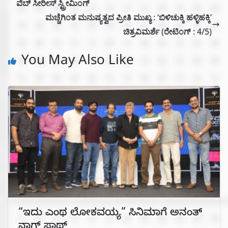
ವೆಬ್ ಸೀರೀಸ್ ಸ್ಟ್ರೀಮಿಂಗ್
ಮಚ್ಚೆಗಿಂತ ಮನುಷ್ಯತ್ವದ ಪ್ರೀತಿ ಮುಖ್ಯ : ‘ಬಿಳಿಚುಕ್ಕಿ ಹಳ್ಳಿಹಕ್ಕಿ’
ಚಿತ್ರವಿಮರ್ಶೆ (ರೇಟಿಂಗ್ : 4/5)
You May Also Like
“ಇದು ಎಂಥ ಲೋಕವಯ್ಯ” ಸಿನಿಮಾಗೆ ಅನಂತ್
ನಾಗ್ ಸಾಥ್