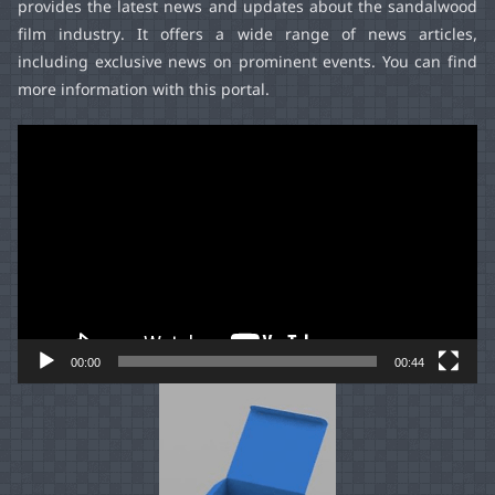
provides the latest news and updates about the sandalwood
film industry. It offers a wide range of news articles,
including exclusive news on prominent events. You can find
more information with this portal.
Video
Player
00:00
00:44