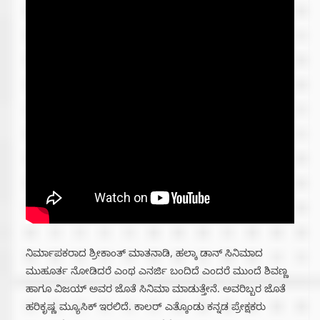
ನಿರ್ಮಾಪಕರಾದ ಶ್ರೀಕಾಂತ್ ಮಾತನಾಡಿ, ಹಲ್ಕಾ ಡಾನ್ ಸಿನಿಮಾದ
ಮುಹೂರ್ತ ನೋಡಿದರೆ ಎಂಥ ಎನರ್ಜಿ ಬಂದಿದೆ ಎಂದರೆ ಮುಂದೆ ಶಿವಣ್ಣ
ಹಾಗೂ ವಿಜಯ್ ಅವರ ಜೊತೆ ಸಿನಿಮಾ ಮಾಡುತ್ತೇನೆ. ಅವರಿಬ್ಬರ ಜೊತೆ
ಹರಿಕೃಷ್ಣ ಮ್ಯೂಸಿಕ್ ಇರಲಿದೆ. ಕಾಲರ್ ಎತ್ಕೊಂಡು ಕನ್ನಡ ಪ್ರೇಕ್ಷಕರು