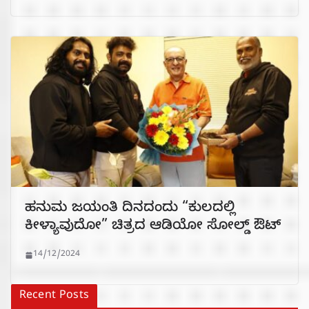
ಹನುಮ ಜಯಂತಿ ದಿನದಂದು “ಕುಲದಲ್ಲಿ
ಕೀಳ್ಯಾವುದೋ” ಚಿತ್ರದ ಆಡಿಯೋ ಸೋಲ್ಡ್ ಔಟ್
14/12/2024
Recent Posts