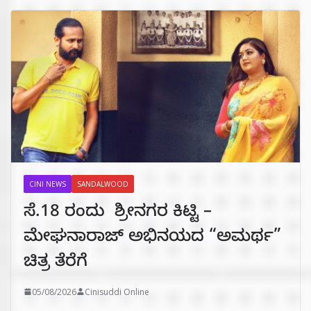
CINI NEWS
SANDALWOOD
ಸೆ.18 ರಂದು ಶ್ರೀನಗರ ಕಿಟ್ಟಿ –
ಮೇಘನಾರಾಜ್ ಅಭಿನಯದ “ಅಮರ್ಥ”
ಚಿತ್ರ ತೆರೆಗೆ
05/08/2026
Cinisuddi Online