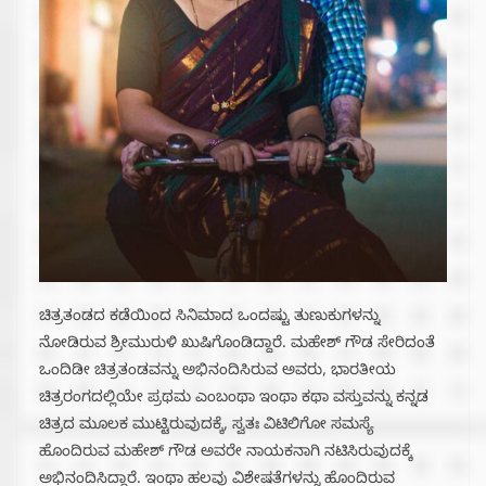
ಚಿತ್ರತಂಡದ ಕಡೆಯಿಂದ ಸಿನಿಮಾದ ಒಂದಷ್ಟು ತುಣುಕುಗಳನ್ನು
ನೋಡಿರುವ ಶ್ರೀಮುರುಳಿ ಖುಷಿಗೊಂಡಿದ್ದಾರೆ. ಮಹೇಶ್ ಗೌಡ ಸೇರಿದಂತೆ
ಒಂದಿಡೀ ಚಿತ್ರತಂಡವನ್ನು ಅಭಿನಂದಿಸಿರುವ ಅವರು, ಭಾರತೀಯ
ಚಿತ್ರರಂಗದಲ್ಲಿಯೇ ಪ್ರಥಮ ಎಂಬಂಥಾ ಇಂಥಾ ಕಥಾ ವಸ್ತುವನ್ನು ಕನ್ನಡ
ಚಿತ್ರದ ಮೂಲಕ ಮುಟ್ಟಿರುವುದಕ್ಕೆ, ಸ್ವತಃ ವಿಟಿಲಿಗೋ ಸಮಸ್ಯೆ
ಹೊಂದಿರುವ ಮಹೇಶ್ ಗೌಡ ಅವರೇ ನಾಯಕನಾಗಿ ನಟಿಸಿರುವುದಕ್ಕೆ
ಅಭಿನಂದಿಸಿದ್ದಾರೆ. ಇಂಥಾ ಹಲವು ವಿಶೇಷತೆಗಳನ್ನು ಹೊಂದಿರುವ