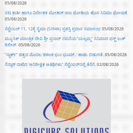
05/08/2026
ನಟ ಕಾರ್ತಿ ಹಾಗೂ ನಿರ್ದೇಶಕ ಮೋಹನ್ ರಾಜ ಜೋಡಿಯ ಹೊಸ ಸಿನಿಮಾ ಘೋಷಣೆ
05/08/2026
ಸೆಪ್ಟೆಂಬರ್ 11, 12ಕ್ಕೆ ಸೈಮಾ (SIIMA) ಪ್ರಶಸ್ತಿ ಪ್ರದಾನ ಸಮಾರಂಭ
05/08/2026
ಮ್ಯೂಸಿಕ್‌ ಮಾಂತ್ರಿಕ ದೇವಿ ಶ್ರೀ ಪ್ರಸಾದ್ ನಟನೆಯ”ಯಲ್ಲಮ್ಮ” ಸಿನಿಮಾದ ಫಸ್ಟ್‌ ಲುಕ್‌
ರಿಲೀಸ್.
05/08/2026
“ಸ್ಪಾರ್ಕ್” ಚಿತ್ರದ ಮೊದಲ‌ ‘ಶಕಲಕ ಭುಂ‌ ಭೂಮ್..’ ಹಾಡು ಬಿಡುಗಡೆ.
05/08/2026
ಸೆನ್ಸಾರ್ ದಾಟಿದ ‘ಅನಿರೀಕ್ಷಿತ ಅತಿಥಿಗಳು” ಸೆಪ್ಟೆಂಬರ್‌ನಲ್ಲಿ ತೆರೆಗೆ.
02/08/2026