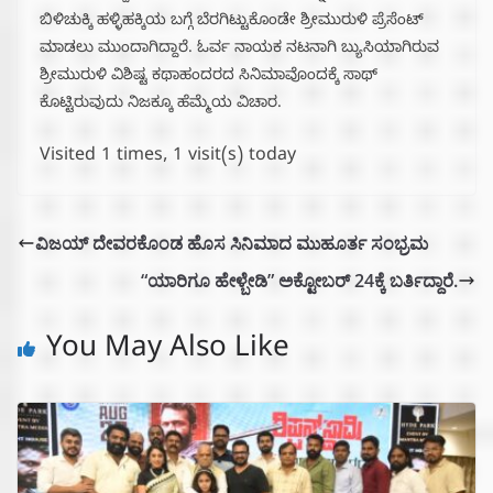
ಬಿಳಿಚುಕ್ಕಿ ಹಳ್ಳಿಹಕ್ಕಿಯ ಬಗ್ಗೆ ಬೆರಗಿಟ್ಟುಕೊಂಡೇ ಶ್ರೀಮುರುಳಿ ಪ್ರೆಸೆಂಟ್
ಮಾಡಲು ಮುಂದಾಗಿದ್ದಾರೆ. ಓರ್ವ ನಾಯಕ ನಟನಾಗಿ ಬ್ಯುಸಿಯಾಗಿರುವ
ಶ್ರೀಮುರುಳಿ ವಿಶಿಷ್ಟ ಕಥಾಹಂದರದ ಸಿನಿಮಾವೊಂದಕ್ಕೆ ಸಾಥ್
ಕೊಟ್ಟಿರುವುದು ನಿಜಕ್ಕೂ ಹೆಮ್ಮೆಯ ವಿಚಾರ.
Visited 1 times, 1 visit(s) today
ವಿಜಯ್ ದೇವರಕೊಂಡ ಹೊಸ ಸಿನಿಮಾದ ಮುಹೂರ್ತ ಸಂಭ್ರಮ
“ಯಾರಿಗೂ ಹೇಳ್ಬೇಡಿ” ಅಕ್ಟೋಬರ್ 24ಕ್ಕೆ ಬರ್ತಿದ್ದಾರೆ.
You May Also Like