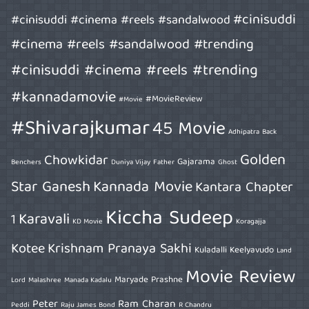
#cinisuddi
#cinisuddi #cinema #reels #sandalwood
#cinema #reels #sandalwood #trending
#cinisuddi #cinema #reels #trending
#kannadamovie
#MovieReview
#Movie
#Shivarajkumar
45 Movie
Adhipatra
Back
Golden
Chowkidar
Gajarama
Benchers
Duniya Vijay
Father
Ghost
Star Ganesh
Kannada Movie
Kantara Chapter
Kiccha Sudeep
Karavali
1
KD Movie
Koragajja
Kotee
Krishnam Pranaya Sakhi
Kuladalli Keelyavudo
Land
Movie Review
Maryade Prashne
Lord
Malashree
Manada Kadalu
Peter
Ram Charan
Peddi
Raju James Bond
R Chandru