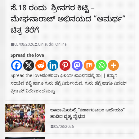
ಸೆ.18 ರಂದು ಶ್ರೀನಗರ ಕಿಟ್ಟಿ –
ಮೇಘನಾರಾಜ್ ಅಭಿನಯದ “ಅಮರ್ಥ”
ಚಿತ್ರ ತೆರೆಗೆ
05/08/2026
Cinisuddi Online
Spread the love
Spread the loveಪಂಚರಂಗಿ ಫಿಲಂಸ್ ಲಾಂಛನದಲ್ಲಿ ಡಾ|| ಕನ್ಯಾನ
ಸದಾಶಿವ ಶೆಟ್ಟಿ ಹಾಗೂ ಗುರು ಹೆಗ್ಡೆ ನಿರ್ಮಸಿರುವ, ಗುರು ಹೆಗ್ಡೆ ಹಾಗೂ ವಿನಯ್
ಪ್ರೀತಮ್ ನಿರ್ದೇಶನದ ಮತ್ತು
ಬಾದಾಮಿಯಲ್ಲಿ “ಕರ್ಣಾಟಬಲಂ ಅಜೇಯಂ”
ಹಾಡಿದ ದೃಶ್ಯ ವೈಭವ
05/08/2026