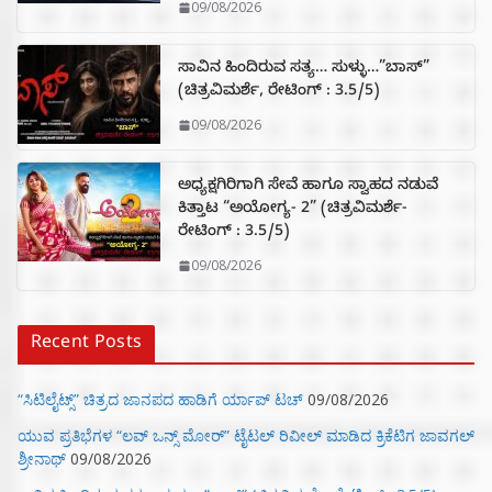
09/08/2026
ಸಾವಿನ ಹಿಂದಿರುವ ಸತ್ಯ… ಸುಳ್ಳು…”ಬಾಸ್”
(ಚಿತ್ರವಿಮರ್ಶೆ, ರೇಟಿಂಗ್ : 3.5/5)
09/08/2026
ಅಧ್ಯಕ್ಷಗಿರಿಗಾಗಿ ಸೇವೆ ಹಾಗೂ ಸ್ವಾಹದ ನಡುವೆ
ಕಿತ್ತಾಟ “ಅಯೋಗ್ಯ- 2” (ಚಿತ್ರವಿಮರ್ಶೆ-
ರೇಟಿಂಗ್ : 3.5/5)
09/08/2026
Recent Posts
“ಸಿಟಿಲೈಟ್ಸ್‌” ಚಿತ್ರದ ಜಾನಪದ ಹಾಡಿಗೆ ರ್ಯಾಪ್‌ ಟಚ್‌
09/08/2026
ಯುವ ಪ್ರತಿಭೆಗಳ “ಲವ್ ಒನ್ಸ್ ಮೋರ್” ಟೈಟಲ್ ರಿವೀಲ್ ಮಾಡಿದ ಕ್ರಿಕೆಟಿಗ ಜಾವಗಲ್
ಶ್ರೀನಾಥ್
09/08/2026