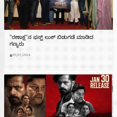
“ರಣಾಕ್ಷ”ನ ಫಸ್ಟ್ ಲುಕ್ ಬಿಡುಗಡೆ ಮಾಡಿದ
ಗಣ್ಯರು
05/01/2024