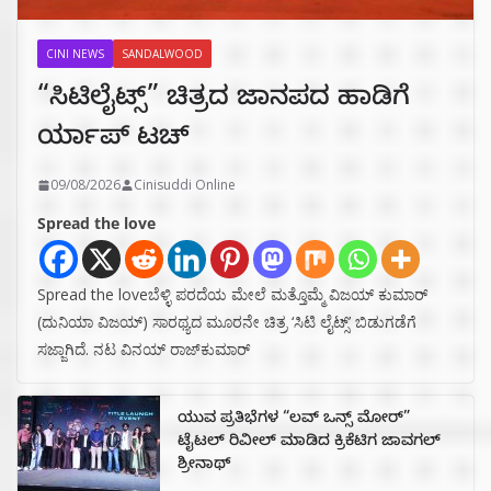
CINI NEWS
SANDALWOOD
“ಸಿಟಿಲೈಟ್ಸ್‌” ಚಿತ್ರದ ಜಾನಪದ ಹಾಡಿಗೆ
ರ್ಯಾಪ್‌ ಟಚ್‌
09/08/2026
Cinisuddi Online
Spread the love
Spread the loveಬೆಳ್ಳಿ ಪರದೆಯ ಮೇಲೆ ಮತ್ತೊಮ್ಮೆ ವಿಜಯ್ ಕುಮಾರ್
(ದುನಿಯಾ ವಿಜಯ್) ಸಾರಥ್ಯದ ಮೂರನೇ ಚಿತ್ರ ‘ಸಿಟಿ ಲೈಟ್ಸ್’ ಬಿಡುಗಡೆಗೆ
ಸಜ್ಜಾಗಿದೆ. ನಟ ವಿನಯ್ ರಾಜ್‌ಕುಮಾರ್
ಯುವ ಪ್ರತಿಭೆಗಳ “ಲವ್ ಒನ್ಸ್ ಮೋರ್”
ಟೈಟಲ್ ರಿವೀಲ್ ಮಾಡಿದ ಕ್ರಿಕೆಟಿಗ ಜಾವಗಲ್
ಶ್ರೀನಾಥ್