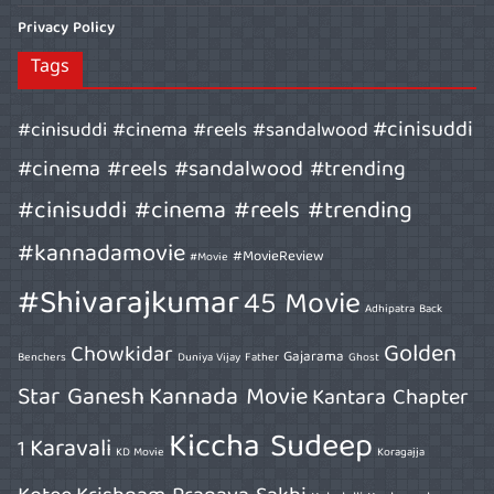
Privacy Policy
Tags
#cinisuddi
#cinisuddi #cinema #reels #sandalwood
#cinema #reels #sandalwood #trending
#cinisuddi #cinema #reels #trending
#kannadamovie
#MovieReview
#Movie
#Shivarajkumar
45 Movie
Adhipatra
Back
Golden
Chowkidar
Gajarama
Benchers
Duniya Vijay
Father
Ghost
Star Ganesh
Kannada Movie
Kantara Chapter
Kiccha Sudeep
Karavali
1
KD Movie
Koragajja