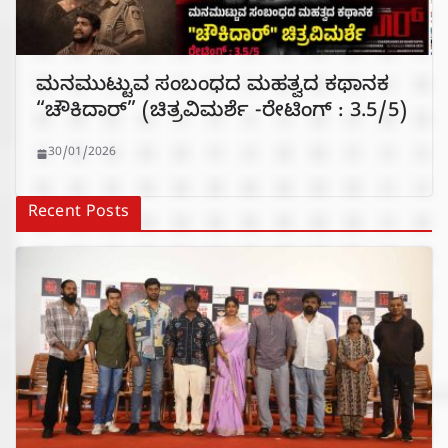
ಮನಮುಟ್ಟುವ ಸಂಬಂಧದ ಮಹತ್ವದ ಕಥಾನಕ
“ಚೌಕಿದಾರ್” (ಚಿತ್ರವಿಮರ್ಶೆ -ರೇಟಿಂಗ್ : 3.5/5)
30/01/2026
Recent Posts