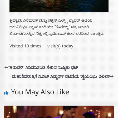
ತ್ರಿವಿಕ್ರಮ ಸಿನೆಮಾಸ್ ಮತ್ತು ಸಕ್ಸಸ್ ಫಿಲ್ಮ್ಸ್ ಬ್ಯಾನರ್ ಅಡಿಯ ,
ಬಹುನಿರೀಕ್ಷಿತ ಪ್ಯಾನ್ ಇಂಡಿಯಾ “ಕೊರಗಜ್ಜ” ಚಿತ್ರ ಜನವರಿ
ಬಿಡುಗಡೆಗೊಳ್ಳುವ ನಿಟ್ಟಿನಲ್ಲಿ ಪ್ರಮೋಷನ್ ಕೆಲಸ ಭರದಿಂದ ಸಾಗುತ್ತಿದೆ.
Visited 10 times, 1 visit(s) today
”ಕರಾವಳಿ” ಸಿನಿಮಾತಂಡ ಸೇರಿದ ಸುಷ್ಮಿತಾ ಭಟ್
ಮಹಾಶಿವರಾತ್ರಿಗೆ ನಿಖಿಲ್ ಸಿದ್ದಾರ್ಥ್ ನಟನೆಯ ‘ಸ್ವಯಂಭು’ ರಿಲೀಸ್
You May Also Like