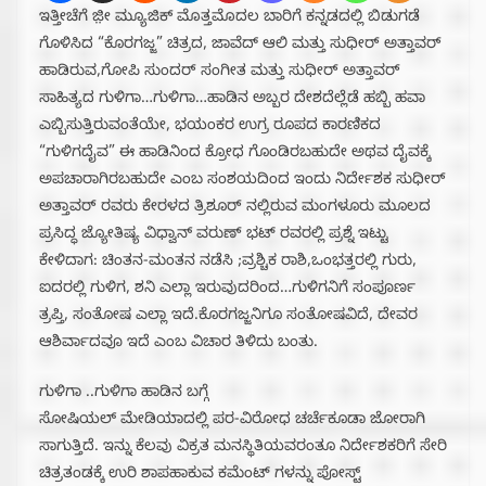
ಇತ್ತೀಚೆಗೆ ಜೀ಼ ಮ್ಯೂಜಿಕ್ ಮೊತ್ತಮೊದಲ ಬಾರಿಗೆ ಕನ್ನಡದಲ್ಲಿ ಬಿಡುಗಡೆ
ಗೊಳಿಸಿದ “ಕೊರಗಜ್ಜ” ಚಿತ್ರದ, ಜಾವೆದ್ ಆಲಿ ಮತ್ತು ಸುಧೀರ್ ಅತ್ತಾವರ್
ಹಾಡಿರುವ,ಗೋಪಿ ಸುಂದರ್ ಸಂಗೀತ ಮತ್ತು ಸುಧೀರ್ ಅತ್ತಾವರ್
ಸಾಹಿತ್ಯದ ಗುಳಿಗಾ…ಗುಳಿಗಾ…ಹಾಡಿನ ಅಬ್ಬರ ದೇಶದೆಲ್ಲೆಡೆ ಹಬ್ಬಿ ಹವಾ
ಎಬ್ಬಿಸುತ್ತಿರುವಂತೆಯೇ, ಭಯಂಕರ ಉಗ್ರ ರೂಪದ ಕಾರಣಿಕದ
“ಗುಳಿಗದೈವ” ಈ ಹಾಡಿನಿಂದ ಕ್ರೋಧ ಗೊಂಡಿರಬಹುದೇ ಅಥವ ದೈವಕ್ಕೆ
ಅಪಚಾರಾಗಿರಬಹುದೇ ಎಂಬ ಸಂಶಯದಿಂದ ಇಂದು ನಿರ್ದೇಶಕ ಸುಧೀರ್
ಅತ್ತಾವರ್ ರವರು ಕೇರಳದ ತ್ರಿಶೂರ್ ನಲ್ಲಿರುವ ಮಂಗಳೂರು ಮೂಲದ
ಪ್ರಸಿದ್ಧ ಜ್ಯೋತಿಷ್ಯ ವಿಧ್ವಾನ್ ವರುಣ್ ಭಟ್ ರವರಲ್ಲಿ ಪ್ರಶ್ನೆ ಇಟ್ಟು
ಕೇಳಿದಾಗ: ಚಿಂತನ-ಮಂತನ ನಡೆಸಿ ;ವ್ರಶ್ಚಿಕ ರಾಶಿ,ಒಂಭತ್ತರಲ್ಲಿ ಗುರು,
ಐದರಲ್ಲಿ ಗುಳಿಗ, ಶನಿ ಎಲ್ಲಾ ಇರುವುದರಿಂದ…ಗುಳಿಗನಿಗೆ ಸಂಪೂರ್ಣ
ತ್ರಪ್ತಿ, ಸಂತೋಷ ಎಲ್ಲಾ ಇದೆ.ಕೊರಗಜ್ಜನಿಗೂ ಸಂತೋಷವಿದೆ, ದೇವರ
ಆಶಿರ್ವಾದವೂ ಇದೆ ಎಂಬ ವಿಚಾರ ತಿಳಿದು ಬಂತು.
ಗುಳಿಗಾ ..ಗುಳಿಗಾ ಹಾಡಿನ ಬಗ್ಗೆ
ಸೋಷಿಯಲ್ ಮೇಡಿಯಾದಲ್ಲಿ ಪರ-ವಿರೋಧ ಚರ್ಚೆಕೂಡಾ ಜೋರಾಗಿ
ಸಾಗುತ್ತಿದೆ. ಇನ್ನು ಕೆಲವು ವಿಕ್ರತ ಮನಸ್ಥಿತಿಯವರಂತೂ ನಿರ್ದೇಶಕರಿಗೆ ಸೇರಿ
ಚಿತ್ರತಂಡಕ್ಕೆ ಉರಿ ಶಾಪಹಾಕುವ ಕಮೆಂಟ್ ಗಳನ್ನು ಪೋಸ್ಟ್