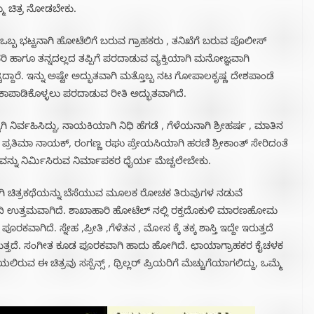
ಮೆ ಚಿತ್ರ ನೋಡಬೇಕು.
ಒಬ್ಬ ಭಟ್ಟನಾಗಿ ಹೋಟೆಲಿಗೆ ಬರುವ ಗ್ರಾಹಕರು , ತನಿಖೆಗೆ ಬರುವ ಪೊಲೀಸ್
ಿ ಹಾಗೂ ತನ್ನದಲ್ಲದ ತಪ್ಪಿಗೆ ಪರದಾಡುವ ವ್ಯಕ್ತಿಯಾಗಿ ಮನೋಜ್ಞವಾಗಿ
ಿದ್ದಾರೆ. ಇನ್ನು ಅಷ್ಟೇ ಅದ್ಭುತವಾಗಿ ಮತ್ತೊಬ್ಬ ನಟ ಗೋಪಾಲಕೃಷ್ಣ ದೇಶಪಾಂಡೆ
ಾಪಾಡಿಕೊಳ್ಳಲು ಪರದಾಡುವ ರೀತಿ ಅದ್ಭುತವಾಗಿದೆ.
ಾಗಿ ನಿರ್ವಹಿಸಿದ್ದು, ನಾಯಕಿಯಾಗಿ ನಿಧಿ ಹೆಗಡೆ , ಗೆಳೆಯನಾಗಿ ಶ್ರೀಹರ್ಷ , ಮಾತಿನ
 ಪ್ರತಿಮಾ ನಾಯಕ್, ರಂಗಣ್ಣ ರಘು ಪ್ರೇಯಸಿಯಾಗಿ ಹರಣಿ ಶ್ರೀಕಾಂತ್ ಸೇರಿದಂತೆ
ತ್ರವನ್ನು ನಿರ್ಮಿಸಿರುವ ನಿರ್ಮಾಪಕರ ಧೈರ್ಯ ಮೆಚ್ಚಲೇಬೇಕು.
ಟ್ಟಾಗಿ ಚಿತ್ರಕಥೆಯನ್ನು ಬೆಸೆಯುವ ಮೂಲಕ ರೋಚಕ ತಿರುವುಗಳ ನಡುವೆ
 ಹಾದಿ ಉತ್ತಮವಾಗಿದೆ. ಶಾಖಾಹಾರಿ ಹೋಟೆಲ್ ನಲ್ಲಿ ರಕ್ತದೊಕುಳಿ ಮಾರಣಹೋಮ
ಿದೆ. ಸ್ನೇಹ ,ಪ್ರೀತಿ ,ಗೆಳೆತನ , ಮೋಸ ಕ್ಕೆ ತಕ್ಕ ಶಾಸ್ತಿ ಇದ್ದೇ ಇರುತ್ತದೆ
ೆಯುತ್ತದೆ. ಸಂಗೀತ ಕೂಡ ಪೂರಕವಾಗಿ ಹಾದು ಹೋಗಿದೆ. ಛಾಯಾಗ್ರಾಹಕರ ಕೈಚಳಕ
ರುವ ಈ ಚಿತ್ರವು ಸಸ್ಪೆನ್ಸ್ , ಥ್ರಿಲ್ಲರ್ ಪ್ರಿಯರಿಗೆ ಮೆಚ್ಚುಗೆಯಾಗಲಿದ್ದು, ಒಮ್ಮೆ