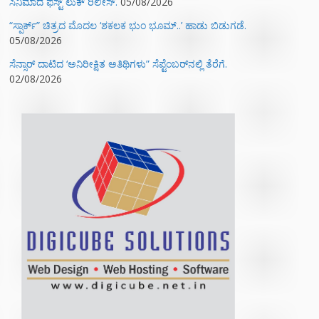
ಸಿನಿಮಾದ ಫಸ್ಟ್‌ ಲುಕ್‌ ರಿಲೀಸ್.
05/08/2026
“ಸ್ಪಾರ್ಕ್” ಚಿತ್ರದ ಮೊದಲ‌ ‘ಶಕಲಕ ಭುಂ‌ ಭೂಮ್..’ ಹಾಡು ಬಿಡುಗಡೆ.
05/08/2026
ಸೆನ್ಸಾರ್ ದಾಟಿದ ‘ಅನಿರೀಕ್ಷಿತ ಅತಿಥಿಗಳು” ಸೆಪ್ಟೆಂಬರ್‌ನಲ್ಲಿ ತೆರೆಗೆ.
02/08/2026