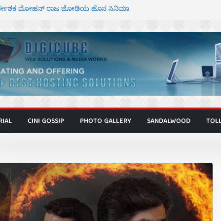
ಾಗೂ ಮಿತ್ರ ಅಭಿನಯದ “ಮಹಾನ್” ಫಸ್ಟ್ ಲುಕ್
ನಿರ್ದೇಶಕ ಮೋಹನ್ ರಾಜ ಜೋಡಿಯ ಹೊಸ ಸಿನಿಮಾ
ರ ಕಿಟ್ಟಿ – ಮೇಘನಾರಾಜ್ ಅಭಿನಯದ “ಅಮರ್ಥ” ಚಿತ್ರ
್ಣಾಟಬಲಂ ಅಜೇಯಂ” ಹಾಡಿದ ದೃಶ್ಯ ವೈಭವ
್ ಶಿವಣ್ಣ ಅಭಿನಯದ ‘ಬಾಸ್’ ಚಿತ್ರ ತೆರೆಗೆ
RIAL
CINI GOSSIP
PHOTO GALLERY
SANDALWOOD
TOL