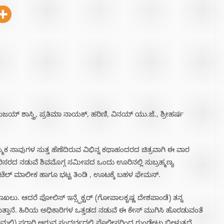
 ಶಾಸ್ತ್ರಿ, ಪ್ರತಿಮಾ ನಾಯಕ್, ಹರಿಣಿ, ವಿನಯ್ ಯು.ಜೆ., ಶ್ರೀಹರ್ಷ
ಸಾವುಗಳ ಸುತ್ತ ಹೆಣೆದಿರುವ ವಿಭಿನ್ನ ಕಥಾಹಂದರದ ಚಿತ್ರವಾಗಿ ಈ ವಾರ
ಿಸರದ ನಡುವೆ ಶಿವಮೊಗ್ಗ ಸಮೀಪದ ಒಂದು ಊರಿನಲ್ಲಿ ಸುಬ್ರಹ್ಮಣ್ಯ
ಟೆಲ್ ಮಾಲೀಕ ಹಾಗೂ ಭಟ್ಟ ತಿಂಡಿ , ಊಟಕ್ಕೆ ಬಹಳ ಫೇಮಸ್.
ು. ಆದರೆ ಪೋಲಿಸ್ ಇನ್ಸ್ಪೆಕ್ಟರ್ (ಗೋಪಾಲಕೃಷ್ಣ ದೇಶಪಾಂಡೆ) ತನ್ನ
ಳಿರುತ್ತಾನೆ. ಹಿರಿಯ ಅಧಿಕಾರಿಗಳ ಒತ್ತಡದ ನಡುವೆ ಈ ಕೇಸ್ ಮುಗಿಸಿ ಹೊರಡುವಂತೆ