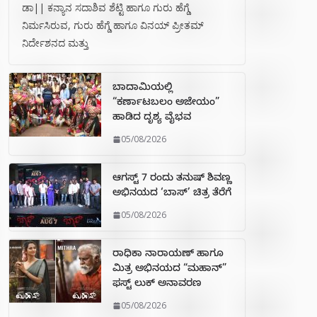
ಡಾ|| ಕನ್ಯಾನ ಸದಾಶಿವ ಶೆಟ್ಟಿ ಹಾಗೂ ಗುರು ಹೆಗ್ಡೆ
ನಿರ್ಮಸಿರುವ, ಗುರು ಹೆಗ್ಡೆ ಹಾಗೂ ವಿನಯ್ ಪ್ರೀತಮ್
ನಿರ್ದೇಶನದ ಮತ್ತು
ಬಾದಾಮಿಯಲ್ಲಿ
“ಕರ್ಣಾಟಬಲಂ ಅಜೇಯಂ”
ಹಾಡಿದ ದೃಶ್ಯ ವೈಭವ
05/08/2026
ಆಗಸ್ಟ್ 7 ರಂದು ತನುಷ್ ಶಿವಣ್ಣ
ಅಭಿನಯದ ‘ಬಾಸ್’ ಚಿತ್ರ ತೆರೆಗೆ
05/08/2026
ರಾಧಿಕಾ ನಾರಾಯಣ್ ಹಾಗೂ
ಮಿತ್ರ ಅಭಿನಯದ “ಮಹಾನ್”
ಫಸ್ಟ್ ಲುಕ್ ಅನಾವರಣ
05/08/2026