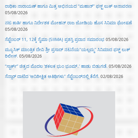
ರಾಧಿಕಾ ನಾರಾಯಣ್ ಹಾಗೂ ಮಿತ್ರ ಅಭಿನಯದ “ಮಹಾನ್” ಫಸ್ಟ್ ಲುಕ್ ಅನಾವರಣ
05/08/2026
ನಟ ಕಾರ್ತಿ ಹಾಗೂ ನಿರ್ದೇಶಕ ಮೋಹನ್ ರಾಜ ಜೋಡಿಯ ಹೊಸ ಸಿನಿಮಾ ಘೋಷಣೆ
05/08/2026
ಸೆಪ್ಟೆಂಬರ್ 11, 12ಕ್ಕೆ ಸೈಮಾ (SIIMA) ಪ್ರಶಸ್ತಿ ಪ್ರದಾನ ಸಮಾರಂಭ
05/08/2026
ಮ್ಯೂಸಿಕ್‌ ಮಾಂತ್ರಿಕ ದೇವಿ ಶ್ರೀ ಪ್ರಸಾದ್ ನಟನೆಯ”ಯಲ್ಲಮ್ಮ” ಸಿನಿಮಾದ ಫಸ್ಟ್‌ ಲುಕ್‌
ರಿಲೀಸ್.
05/08/2026
“ಸ್ಪಾರ್ಕ್” ಚಿತ್ರದ ಮೊದಲ‌ ‘ಶಕಲಕ ಭುಂ‌ ಭೂಮ್..’ ಹಾಡು ಬಿಡುಗಡೆ.
05/08/2026
ಸೆನ್ಸಾರ್ ದಾಟಿದ ‘ಅನಿರೀಕ್ಷಿತ ಅತಿಥಿಗಳು” ಸೆಪ್ಟೆಂಬರ್‌ನಲ್ಲಿ ತೆರೆಗೆ.
02/08/2026