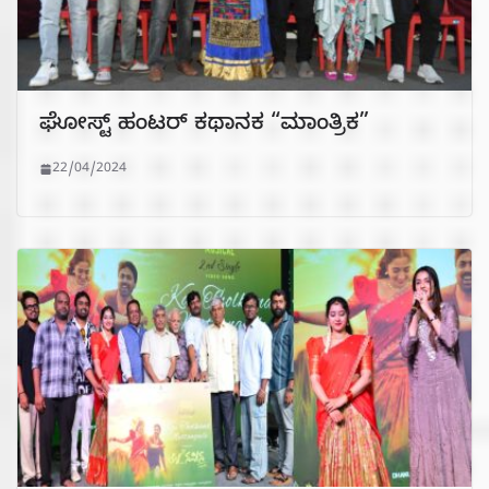
ಘೋಸ್ಟ್ ಹಂಟರ್ ಕಥಾನಕ “ಮಾಂತ್ರಿಕ”
22/04/2024