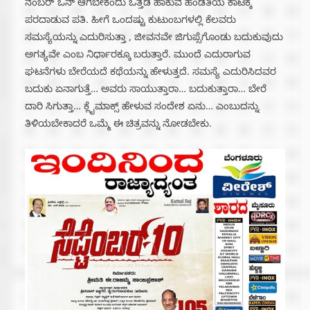
ನಂಬರ್ ಒನ್ ಆಗಬೇಕೆಂದು ಒತ್ತಡ ಹಾಕುವ ಹೆಂಡತಿಯ ಕಾಟಕ್ಕೆ
ಪರದಾಡುವ ಪತಿ. ಹೀಗೆ ಒಂದಷ್ಟು ಕುಟುಂಬಗಳಲ್ಲಿ ಕೆಲವರು
ಸಮಸ್ಯೆಯನ್ನು ಎದುರಿಸುತ್ತಾ , ಜೀವನವೇ ಜಿಗುಪ್ಸೆಗೊಂಡು ಬದುಕುವುದು
ಅಗತ್ಯವೇ ಎಂಬ ನಿರ್ಧಾರಕ್ಕೂ ಬರುತ್ತಾರೆ. ಮುಂದೆ ಎದುರಾಗುವ
ಘಟನೆಗಳು ಬೇರೆಯದೆ ಕಥೆಯನ್ನು ಹೇಳುತ್ತದೆ. ಸಮಸ್ಯೆ ಎದುರಿಸಿದವರ
ಬದುಕು ಏನಾಗುತ್ತೆ… ಅವರು ಸಾಯುತ್ತಾರಾ… ಬದುಕುತ್ತಾರಾ… ಬೇರೆ
ದಾರಿ ಸಿಗುತ್ತಾ… ಕ್ಲೈಮಾಕ್ಸ್ ಹೇಳುವ ಸಂದೇಶ ಏನು… ಎಂಬುದನ್ನು
ತಿಳಿಯಬೇಕಾದರೆ ಒಮ್ಮೆ ಈ ಚಿತ್ರವನ್ನು ನೋಡಬೇಕು.