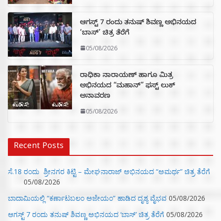
ಆಗಸ್ಟ್ 7 ರಂದು ತನುಷ್ ಶಿವಣ್ಣ ಅಭಿನಯದ
‘ಬಾಸ್’ ಚಿತ್ರ ತೆರೆಗೆ
05/08/2026
ರಾಧಿಕಾ ನಾರಾಯಣ್ ಹಾಗೂ ಮಿತ್ರ
ಅಭಿನಯದ “ಮಹಾನ್” ಫಸ್ಟ್ ಲುಕ್
ಅನಾವರಣ
05/08/2026
Recent Posts
ಸೆ.18 ರಂದು ಶ್ರೀನಗರ ಕಿಟ್ಟಿ – ಮೇಘನಾರಾಜ್ ಅಭಿನಯದ “ಅಮರ್ಥ” ಚಿತ್ರ ತೆರೆಗೆ
05/08/2026
ಬಾದಾಮಿಯಲ್ಲಿ “ಕರ್ಣಾಟಬಲಂ ಅಜೇಯಂ” ಹಾಡಿದ ದೃಶ್ಯ ವೈಭವ
05/08/2026
ಆಗಸ್ಟ್ 7 ರಂದು ತನುಷ್ ಶಿವಣ್ಣ ಅಭಿನಯದ ‘ಬಾಸ್’ ಚಿತ್ರ ತೆರೆಗೆ
05/08/2026