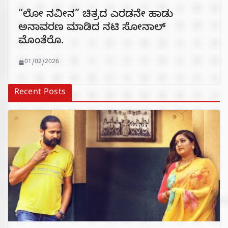
“ಲೋ ನವೀನ” ಚಿತ್ರದ ಎರಡನೇ ಹಾಡು
ಅನಾವರಣ ಮಾಡಿದ ನಟಿ ಸೋನಾಲ್
ಮೊಂತೆರೊ.
01/02/2026
Recent Posts