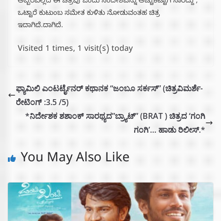
ಅಬ್ಬರವಿಲ್ಲದ ಈ ಚಿತ್ರವು ಒಂದು ಸಂದೇಶವನ್ನು ಅಚ್ಚುಕಟ್ಟಾಗಿ ಸಾರಿದ್ದು ,
ಒಟ್ಟಾರೆ ಕುಟುಂಬ ಸಮೇತ ಕುಳಿತು ನೋಡುವಂತಹ ಚಿತ್ರ
ಇದಾಗಿದೆ.ದಾಗಿದೆ.
Visited 1 times, 1 visit(s) today
ಫ್ಯಾಮಿಲಿ ಎಂಟರ್ಟೈನರ್ ಕಥಾನಕ “ಜಂಬೂ ಸರ್ಕಸ್” (ಚಿತ್ರವಿಮರ್ಶೆ-
ರೇಟಿಂಗ್ :3.5 /5)
*ನಿರ್ದೇಶಕ ಶಶಾಂಕ್ ಸಾರಥ್ಯದ”ಬ್ರ್ಯಾಟ್” (BRAT ) ಚಿತ್ರದ ‘ಗಂಗಿ
ಗಂಗಿ’… ಹಾಡು ರಿಲೀಸ್.*
You May Also Like