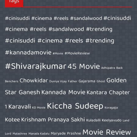
Tags
#cinisuddi
#cinisuddi #cinema #reels #sandalwood
#cinema #reels #sandalwood #trending
#cinisuddi #cinema #reels #trending
#kannadamovie
#MovieReview
#Movie
#Shivarajkumar
45 Movie
Adhipatra
Back
Golden
Chowkidar
Gajarama
Benchers
Duniya Vijay
Father
Ghost
Star Ganesh
Kannada Movie
Kantara Chapter
Kiccha Sudeep
Karavali
1
KD Movie
Koragajja
Kotee
Krishnam Pranaya Sakhi
Kuladalli Keelyavudo
Land
Movie Review
Maryade Prashne
Lord
Malashree
Manada Kadalu