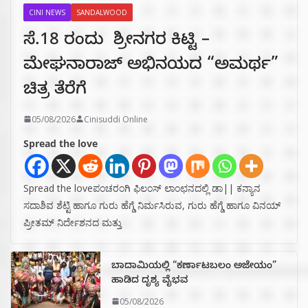
CINI NEWS
SANDALWOOD
ಸೆ.18 ರಂದು ಶ್ರೀನಗರ ಕಿಟ್ಟಿ –
ಮೇಘನಾರಾಜ್ ಅಭಿನಯದ “ಅಮರ್ಥ”
ಚಿತ್ರ ತೆರೆಗೆ
05/08/2026
Cinisuddi Online
Spread the love
Spread the loveಪಂಚರಂಗಿ ಫಿಲಂಸ್ ಲಾಂಛನದಲ್ಲಿ ಡಾ|| ಕನ್ಯಾನ
ಸದಾಶಿವ ಶೆಟ್ಟಿ ಹಾಗೂ ಗುರು ಹೆಗ್ಡೆ ನಿರ್ಮಸಿರುವ, ಗುರು ಹೆಗ್ಡೆ ಹಾಗೂ ವಿನಯ್
ಪ್ರೀತಮ್ ನಿರ್ದೇಶನದ ಮತ್ತು
ಬಾದಾಮಿಯಲ್ಲಿ “ಕರ್ಣಾಟಬಲಂ ಅಜೇಯಂ”
ಹಾಡಿದ ದೃಶ್ಯ ವೈಭವ
05/08/2026